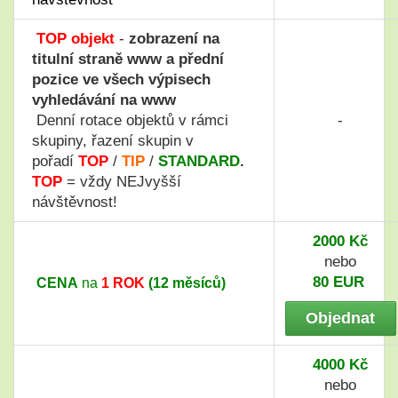
TOP objekt
-
zobrazení na
titulní straně www a přední
pozice ve všech výpisech
vyhledávání na www
Denní rotace objektů v rámci
-
skupiny, řazení skupin v
pořadí
TOP
/
TIP
/
STANDARD
.
TOP
= vždy NEJvyšší
návštěvnost!
2000 Kč
nebo
80 EUR
CENA
na
1 ROK
(12 měsíců)
Objednat
4000 Kč
nebo