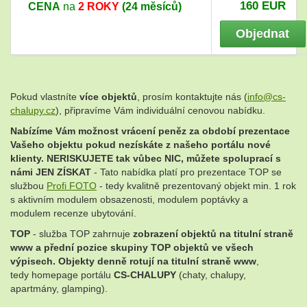
160 EUR
CENA
n
a
2 ROKY
(24 měsíců)
Objednat
Pokud vlastníte
více objektů
, prosím kontaktujte nás (
info@cs-
chalupy.cz
), připravíme Vám individuální cenovou nabídku.
Nabízíme Vám možnost vrácení peněz za období prezentace
Vašeho objektu pokud nezískáte z našeho portálu nové
klienty. NERISKUJETE tak vůbec NIC, můžete spoluprací s
námi JEN ZÍSKAT
- Tato nabídka platí pro prezentace TOP se
službou
Profi FOTO
- tedy kvalitně prezentovaný objekt min. 1 rok
s aktivním modulem obsazenosti, modulem poptávky a
modulem recenze ubytování.
TOP
- služba TOP zahrnuje
zobrazení objektů na
titulní straně
www a přední pozice skupiny TOP objektů ve všech
výpisech.
Objekty denně rotují na titulní straně www
,
tedy homepage portálu
CS-CHALUPY
(chaty, chalupy,
apartmány, glamping).