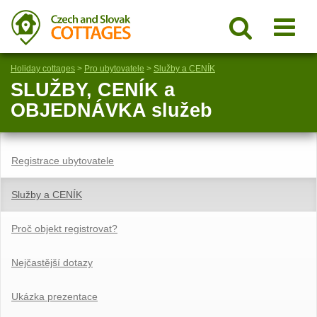
Holiday cottages
>
Pro ubytovatele
>
Služby a CENÍK
SLUŽBY, CENÍK a
OBJEDNÁVKA služeb
Registrace ubytovatele
Služby a CENÍK
Proč objekt registrovat?
Nejčastější dotazy
Ukázka prezentace