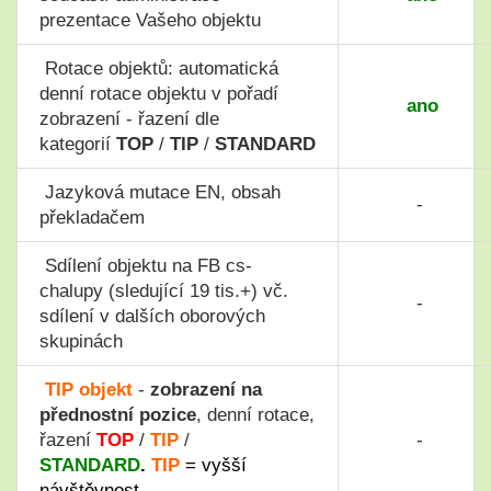
prezentace Vašeho objektu
Rotace objektů: automatická
denní rotace objektu v pořadí
ano
zobrazení - řazení dle
kategorií
TOP
/
TIP
/
STANDARD
J
azyková mutace EN, obsah
-
překladačem
Sdílení objektu na FB cs-
chalupy (sledující 19 tis.+) vč.
-
sdílení v dalších oborových
skupinách
TIP
objekt
-
zobrazení na
přednostní pozice
, denní rotace,
řazení
TOP
/
TIP
/
-
STANDARD
.
TIP
=
vyšší
návštěvnost