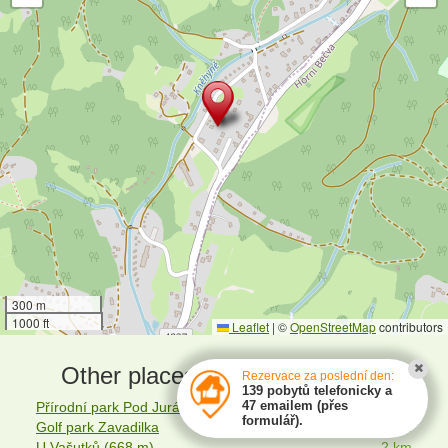
300 m
1000 ft
Leaflet
|
©
OpenStreetMap
contributors
Other places of interest around
Rezervace za poslední den:
139 pobytů telefonicky a
47 emailem (přes
Přírodní park Pod Juráškou - Horní Bečva
0 km
formulář).
Golf park Zavadilka
1 km
U Vašutků (668 m)
2 km