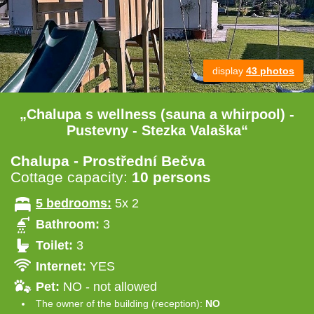
display
43 photos
„Chalupa s wellness (sauna a whirpool) -
Pustevny - Stezka Valaška“
Chalupa - Prostřední Bečva
Cottage capacity:
10 persons
5 bedrooms:
5x 2
Bathroom:
3
Toilet:
3
Internet:
YES
Pet:
NO - not allowed
The owner of the building (reception):
NO