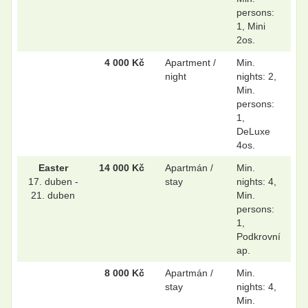
persons:
.
.
1, Mini
2os.
4 000 Kč
Apartment /
Min.
.
.
night
nights: 2,
Min.
persons:
1,
.
.
DeLuxe
4os.
Easter
14 000 Kč
Apartmán /
Min.
.
.
17. duben -
stay
nights: 4,
21. duben
Min.
persons:
1,
Podkrovní
ap.
8 000 Kč
Apartmán /
Min.
stay
nights: 4,
Min.