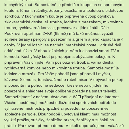
kuchyňský kout. Samostatně je předsíň a koupelna se sprchovým
koutem, fénem, ručníky, župany, osuškami a toaletou s bidetovou
sprchou. V kuchyňském koutě je připravena dvouplotýnková
sklokeramická deska, el. trouba, lednice s mrazákem, mikrovlnná
trouba, rychlovarná konvice, pressovar a jídelní stůl. Dále
Podkrovní apartmán 2+KK (85 m2) má také možnost využití
sdílené terasy i pergoly s posezením a grilem a jeho kapacita je 4
osoby. V jedné ložnici se nachází manželská postel, v druhé dvě
oddělená lůžka. V obou ložnicích je Vám k dispozici smart TV a
komoda. Kuchyňský kout je propojen s obývacím pokojem. K
připravení Vašich jídel Vám poslouží el. trouba, varná deska,
rychlovarná konvice nebo mikrovlnná trouba. Samozřejmostí je
lednice a mrazák. Pro Vaše pohodlí jsme připravili i myčku,
kávovar Siemens, toustovač nebo ruční mixér. V obývacím pokoji
si posedíte na pohodlné sedačce, křesle nebo u jídelního
posezení a shlédnete svoje oblíbené pořady na smart televizi.
Samozřejmostí v našem ubytování je WiFi připojení na internet.
Všichni hosté mají možnost odložení si sportovních potřeb do
vyhrazené místnosti, případně si posedět na posezení ve
společné pergole. Dlouhodobě ubytováni klienti mají možnost
využití pračky, sušičky, žehlicího prkna, žehličky a sušáků na
prádlo. Parkování přímo u domu. V okolí doporučujeme: Valašské