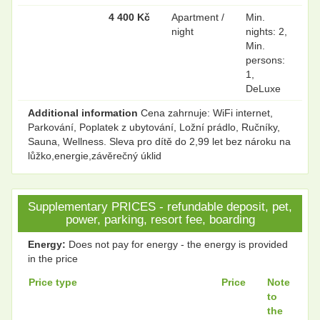
4 400 Kč
Apartment /
Min.
night
nights: 2,
Min.
persons:
1,
DeLuxe
Additional information
Cena zahrnuje: WiFi internet,
Parkování, Poplatek z ubytování, Ložní prádlo, Ručníky,
Sauna, Wellness. Sleva pro dítě do 2,99 let bez nároku na
lůžko,energie,závěrečný úklid
Supplementary PRICES - refundable deposit, pet,
power, parking, resort fee, boarding
Energy:
Does not pay for energy - the energy is provided
in the price
Price type
Price
Note
to
the