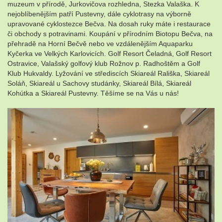
muzeum v přírodě, Jurkovičova rozhledna, Stezka Valaška. K
nejoblíbenějším patří Pustevny, dále cyklotrasy na výborně
upravované cyklostezce Bečva. Na dosah ruky máte i restaurace
či obchody s potravinami. Koupání v přírodním Biotopu Bečva, na
přehradě na Horní Bečvě nebo ve vzdálenějším Aquaparku
Kyčerka ve Velkých Karlovicích. Golf Resort Čeladná, Golf Resort
Ostravice, Valašský golfový klub Rožnov p. Radhoštěm a Golf
Klub Hukvaldy. Lyžování ve střediscích Skiareál Rališka, Skiareál
Soláň, Skiareál u Sachovy studánky, Skiareál Bílá, Skiareál
Kohútka a Skiareál Pustevny. Těšíme se na Vás u nás!