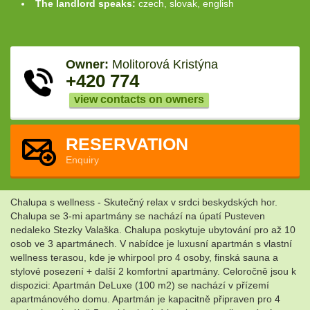
The landlord speaks:
czech, slovak, english
Owner:
Molitorová Kristýna
+420 774
view contacts on owners
RESERVATION
Enquiry
Chalupa s wellness - Skutečný relax v srdci beskydských hor.
Chalupa se 3-mi apartmány se nachází na úpatí Pusteven
nedaleko Stezky Valaška. Chalupa poskytuje ubytování pro až 10
osob ve 3 apartmánech. V nabídce je luxusní apartmán s vlastní
wellness terasou, kde je whirpool pro 4 osoby, finská sauna a
stylové posezení + další 2 komfortní apartmány. Celoročně jsou k
dispozici: Apartmán DeLuxe (100 m2) se nachází v přízemí
apartmánového domu. Apartmán je kapacitně připraven pro 4