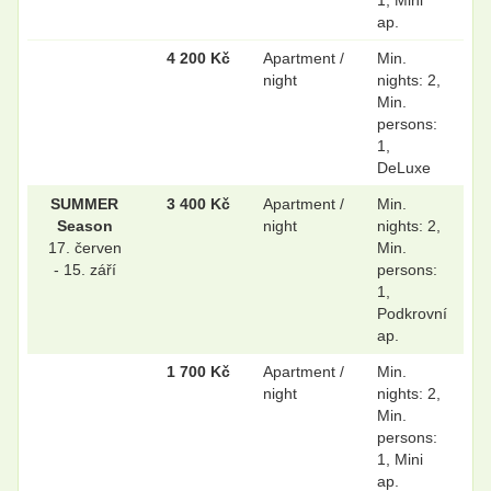
1, Mini
ap.
4 200 Kč
Apartment /
Min.
night
nights: 2,
Min.
persons:
1,
DeLuxe
SUMMER
3 400 Kč
Apartment /
Min.
Season
night
nights: 2,
17. červen
Min.
- 15. září
persons:
1,
Podkrovní
ap.
1 700 Kč
Apartment /
Min.
night
nights: 2,
Min.
persons:
1, Mini
ap.