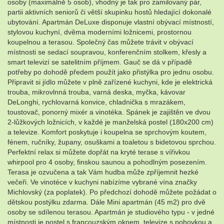
osoby (maximálně 5 osob), vhodný je tak pro zamilovaný pár,
partii aktivních seniorů či větší skupinku hostů hledající dokonalé
ubytování. Apartmán DeLuxe disponuje vlastní obývací místností,
stylovou kuchyní, dvěma moderními ložnicemi, prostornou
koupelnou a terasou. Společný čas můžete trávit v obývací
místnosti se sedací soupravou, konferenčním stolkem, křesly a
smart televizí se satelitním příjmem. Gauč se dá v případě
potřeby po dohodě předem použít jako přistýlka pro jednu osobu.
Připravit si jídlo můžete v plně zařízené kuchyni, kde je elektrická
trouba, mikrovlnná trouba, varná deska, myčka, kávovar
DeLonghi, rychlovarná konvice, chladnička s mrazákem,
toustovač, ponorný mixér a vinotéka. Spánek je zajištěn ve dvou
2-lůžkových ložnicích, v každé je manželská postel (180x200 cm)
a televize. Komfort poskytuje i koupelna se sprchovým koutem,
fénem, ​​ručníky, župany, osuškami a toaletou s bidetovou sprchou.
Perfektní relax si můžete dopřát na kryté terase s vířivkou
whirpool pro 4 osoby, finskou saunou a pohodlným posezením.
Terasa je ozvučena a tak Vám hudba může zpříjemnit hezké
večeři. Ve vinotéce v kuchyni nabízíme vybrané vína značky
Michlovský (za poplatek). Po předchozí dohodě můžete požádat o
dětskou postýlku zdarma. Dále Mini apartmán (45 m2) pro dvě
osoby se sdílenou terasou. Apartmán je studiového typu - v jedné
místnosti je postel s francouzským oknem, televize s pohovkou a