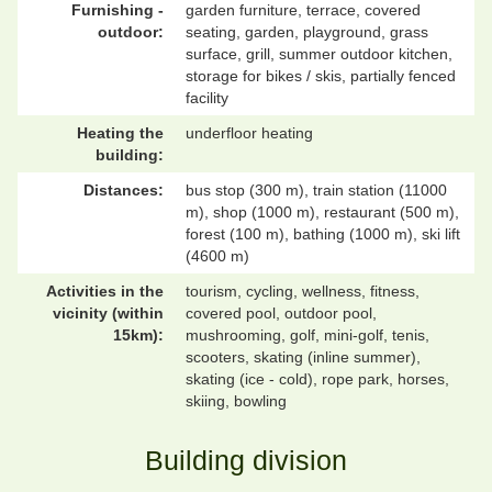
Furnishing -
garden furniture, terrace, covered
outdoor:
seating, garden, playground, grass
surface, grill, summer outdoor kitchen,
storage for bikes / skis, partially fenced
facility
Heating the
underfloor heating
building:
Distances:
bus stop (300 m), train station (11000
m), shop (1000 m), restaurant (500 m),
forest (100 m), bathing (1000 m), ski lift
(4600 m)
Activities in the
tourism, cycling, wellness, fitness,
vicinity (within
covered pool, outdoor pool,
15km):
mushrooming, golf, mini-golf, tenis,
scooters, skating (inline summer),
skating (ice - cold), rope park, horses,
skiing, bowling
Building division