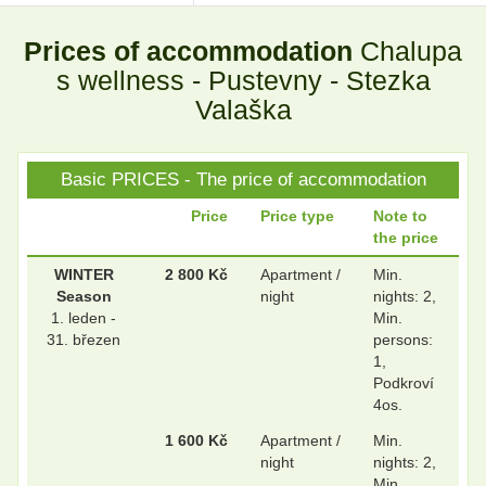
Prices of accommodation
Chalupa
.
.
s wellness - Pustevny - Stezka
Valaška
.
.
Basic PRICES - The price of accommodation
Price
Price type
Note to
the price
.
.
WINTER
2 800 Kč
Apartment /
Min.
Season
night
nights: 2,
1. leden -
Min.
.
.
31. březen
persons:
1,
Podkroví
4os.
.
.
1 600 Kč
Apartment /
Min.
night
nights: 2,
Min.