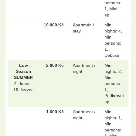
persons:
1, Mini
ap.
19 000 Kč
Apartmán /
Min.
stay
nights: 4,
Min.
persons:
1,
DeLuxe
Low
2 800 Kč
Apartment /
Min.
Season
night
nights: 2,
SUMMER
Min.
2. duben -
persons:
16. červen
1,
Podkrovní
ap.
1 600 Kč
Apartment /
Min.
night
nights: 1,
Min.
persons: