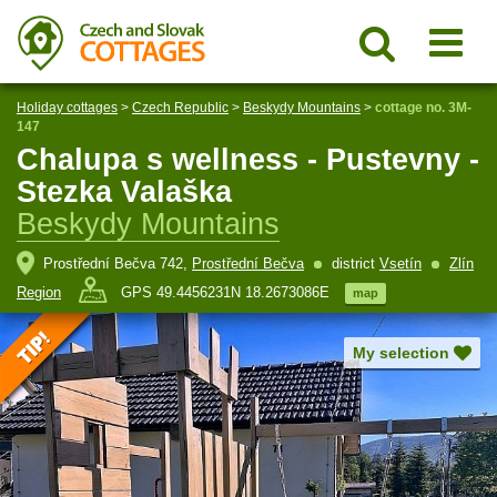
Holiday cottages
>
Czech Republic
>
Beskydy Mountains
>
cottage no. 3M-
147
Chalupa s wellness - Pustevny -
Stezka Valaška
Beskydy Mountains
Prostřední Bečva 742,
Prostřední Bečva
district
Vsetín
Zlín
Region
GPS 49.4456231N 18.2673086E
map
My selection