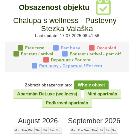
Obsazenost objektu
Chalupa s wellness - Pustevny -
Stezka Valaška
Last update: 17.07.2025 08:41:56
Free term
Part busy
Occupied
For rent
/ arrival
For rent
/ arrival - part off
Departure
/ For rent
Part busy - Departure
/ For rent
Whole object
Zobrazit obsazenost pro:
Apartmán DeLuxe (wellness)
Mini apartmán
Podkrovní apartmán
August 2026
September 2026
Mon
Tue
Wed
Thu
Fri
Sat
Sun
Mon
Tue
Wed
Thu
Fri
Sat
Sun