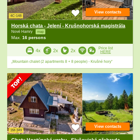
View contacts
4C-148
Horská chata - Jelení - Krušnohorská magistrála
Nové Hamry
map
Max.
16 persons
Price list
4x
2x
2x
HERE
„Mountain chalet (2 apartments 8 + 8 people) - Krušné hory“
View contacts
1M-349