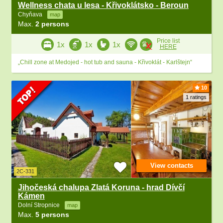
Wellness chata u lesa - Křivoklátsko - Beroun
Chyňava
map
Max.
2 persons
Price list
1x
1x
1x
HERE
„Chill zone at Medojed - hot tub and sauna - Křivoklát - Karlštejn“
10
1 ratings
View contacts
2C-331
Jihočeská chalupa Zlatá Koruna - hrad Dívčí
Kámen
Dolní Stropnice
map
Max.
5 persons