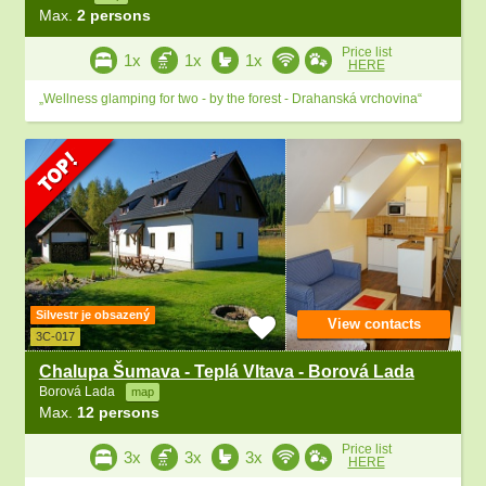
Max.
2 persons
Price list
1x
1x
1x
HERE
„Wellness glamping for two - by the forest - Drahanská vrchovina“
Silvestr je obsazený
View contacts
3C-017
Chalupa Šumava - Teplá Vltava - Borová Lada
Borová Lada
map
Max.
12 persons
Price list
3x
3x
3x
HERE