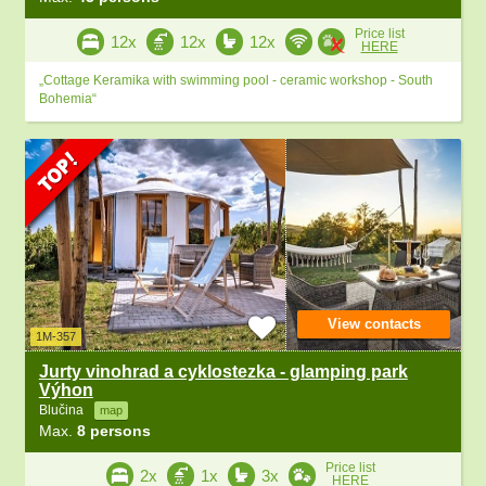
Price list
12x
12x
12x
HERE
„Cottage Keramika with swimming pool - ceramic workshop - South
Bohemia“
View contacts
1M-357
Jurty vinohrad a cyklostezka - glamping park
Výhon
Blučina
map
Max.
8 persons
Price list
2x
1x
3x
HERE