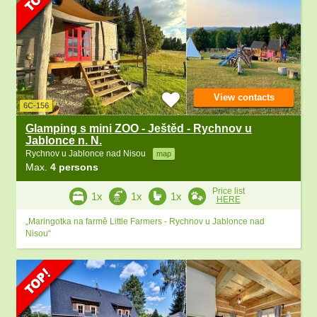
View contacts
6C-156
Glamping s mini ZOO - Ještěd - Rychnov u
Jablonce n. N.
Rychnov u Jablonce nad Nisou
map
Max.
4 persons
Price list
1x
1x
1x
HERE
„Maringotka na farmě Little Farmers - Rychnov u Jablonce nad
Nisou“