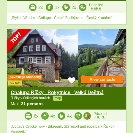
Price list
2x
1x
2x
HERE
„Stylish Windmill Cottage - České Budějovice - Český Krumlov“
Silvestr je obsazený
View contacts
8C-505
Chalupa Říčky - Rokytnice - Velká Deštná
Říčky v Orlických horách
map
Max.
21 persons
Price list
6x
4x
4x
HERE
„Cottage Orlické hory - Bikepark, Ski resort and rope park Říčky -
Vamberk“