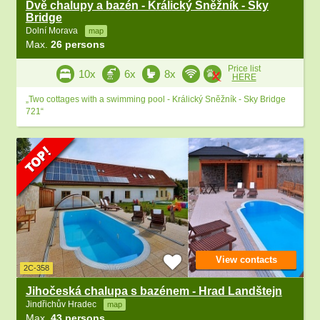
Dvě chalupy a bazén - Králický Sněžník - Sky
Bridge
Dolní Morava
map
Max.
26 persons
Price list
10x
6x
8x
HERE
„Two cottages with a swimming pool - Králický Sněžník - Sky Bridge
721“
View contacts
2C-358
Jihočeská chalupa s bazénem - Hrad Landštejn
Jindřichův Hradec
map
Max.
43 persons