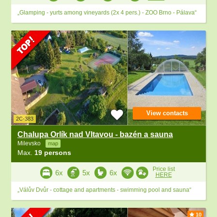
„Glamping - yurts among vineyards (2x 4 pers.) - ZOO Brno - Pálava“
View contacts
2C-383
Chalupa Orlík nad Vltavou - bazén a sauna
Milevsko
map
Max.
19 persons
Price list
6x
5x
6x
HERE
„Válův Dvůr - cottage and apartments - swimming pool and sauna“
10