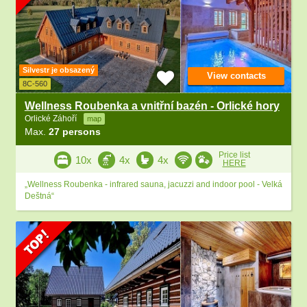
Silvestr je obsazený
View contacts
8C-560
Wellness Roubenka a vnitřní bazén - Orlické hory
Orlické Záhoří
map
Max.
27 persons
Price list
10x
4x
4x
HERE
„Wellness Roubenka - infrared sauna, jacuzzi and indoor pool - Velká
Deštná“