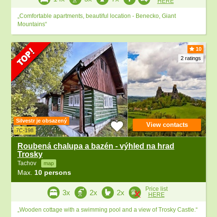
HERE
„Comfortable apartments, beautiful location - Benecko, Giant
Mountains“
10
2 ratings
Silvestr je obsazený
View contacts
7C-198
Roubená chalupa a bazén - výhled na hrad
Trosky
Tachov
map
Max.
10 persons
Price list
3x
2x
2x
HERE
„Wooden cottage with a swimming pool and a view of Trosky Castle.“