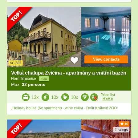
View contacts
5C-392
Velká chalupa Zvičina - apartmány a vnitřní bazén
Horní Brusnice
map
Max.
32 persons
Price list
13x
10x
10x
HERE
„Holiday house (6x apartment) - wine cellar - Dvůr Králové ZOO“
10
1 ratings