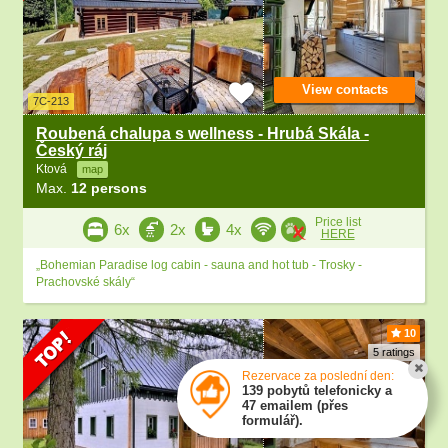
View contacts
7C-213
Roubená chalupa s wellness - Hrubá Skála -
Český ráj
Ktová
map
Max.
12 persons
Price list
6x
2x
4x
HERE
„Bohemian Paradise log cabin - sauna and hot tub - Trosky -
Prachovské skály“
10
5 ratings
Rezervace za poslední den:
139 pobytů telefonicky a
47 emailem (přes
formulář).