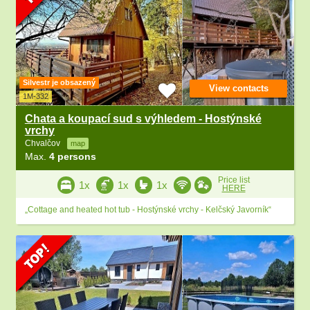
Silvestr je obsazený
View contacts
1M-332
Chata a koupací sud s výhledem - Hostýnské
vrchy
Chvalčov
map
Max.
4 persons
Price list
1x
1x
1x
HERE
„Cottage and heated hot tub - Hostýnské vrchy - Kelčský Javorník“