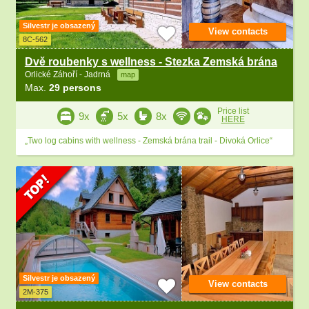
Silvestr je obsazený
View contacts
8C-562
Dvě roubenky s wellness - Stezka Zemská brána
Orlické Záhoří - Jadrná
map
Max.
29 persons
Price list
9x
5x
8x
HERE
„Two log cabins with wellness - Zemská brána trail - Divoká Orlice“
Silvestr je obsazený
View contacts
2M-375