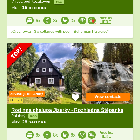
Mírová pod Kozákovem
map
Max.
15 persons
Price list
6x
3x
3x
HERE
„Ořechovka - 3 x cottages with pool - Bohemian Paradise“
Silvestr je obsazený
View contacts
6C-170
Rodinná chalupa Jizerky - Rozhledna Štěpánka
Polubný
map
Max.
28 persons
Price list
8x
8x
8x
HERE