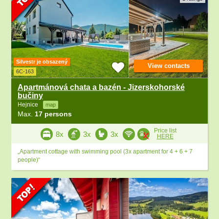
Silvestr je obsazený
View contacts
6C-163
Apartmánová chata a bazén - Jizerskohorské
bučiny
Hejnice
map
Max.
17 persons
Price list
8x
3x
3x
HERE
„Apartment cottage with swimming pool (3x apartment for 4 + 6 + 7
people)“