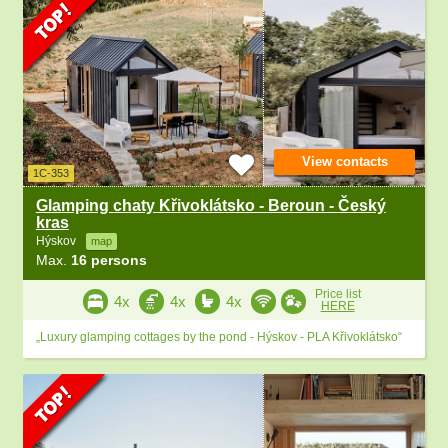
View contacts
1C-353
Glamping chaty Křivoklátsko - Beroun - Český
kras
Hýskov
map
Max.
16 persons
Price list
4x
4x
4x
HERE
„Luxury glamping cottages by the pond - Hýskov - PLA Křivoklátsko“