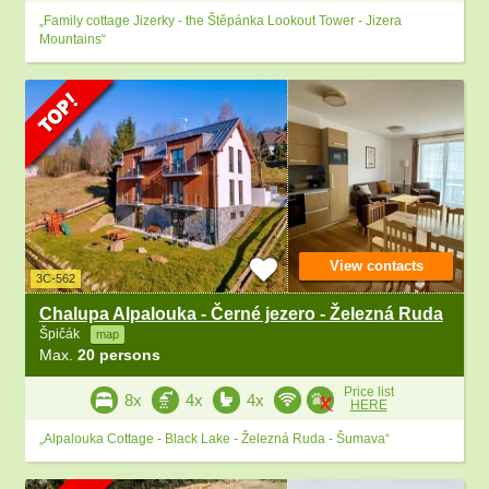
„Family cottage Jizerky - the Štěpánka Lookout Tower - Jizera
Mountains“
View contacts
3C-562
Chalupa Alpalouka - Černé jezero - Železná Ruda
Špičák
map
Max.
20 persons
Price list
8x
4x
4x
HERE
„Alpalouka Cottage - Black Lake - Železná Ruda - Šumava“