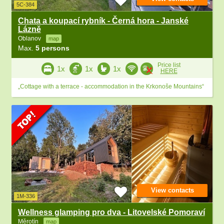
5C-384
Chata a koupací rybník - Černá hora - Janské
Lázně
Oblanov
map
Max.
5 persons
Price list
1x
1x
1x
HERE
„Cottage with a terrace - accommodation in the Krkonoše Mountains“
View contacts
1M-336
Wellness glamping pro dva - Litovelské Pomoraví
Měrotín
map