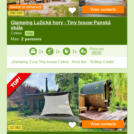
Silvestr je obsazený
View contacts
10C-147
Glamping Lužické hory - Tiny house Panská
skála
Cvikov
map
Max.
2 persons
Price list
1x
1x
1x
HERE
„Glamping: Cozy Tiny house Cvikov - Nový Bor - Tolštejn Castle“
View contacts
1C-382