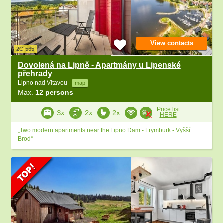
View contacts
2C-565
Dovolená na Lipně - Apartmány u Lipenské
přehrady
Lipno nad Vltavou
map
Max.
12 persons
Price list
3x
2x
2x
HERE
„Two modern apartments near the Lipno Dam - Frymburk - Vyšší
Brod“