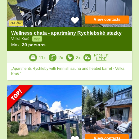
View contacts
2M-267
Wellness chata - apartmány Rychlebské stezky
Velká Kraš
map
Max.
30 persons
Price list
11x
2x
2x
HERE
„Apartments Rychleby with Finnish sauna and heated barrel - Velká
Kraš.“
View contacts