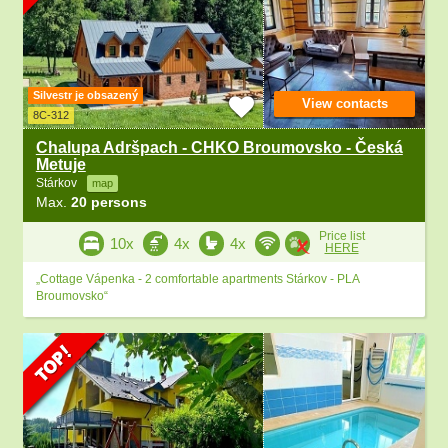
Silvestr je obsazený
View contacts
8C-312
Chalupa Adršpach - CHKO Broumovsko - Česká
Metuje
Stárkov
map
Max.
20 persons
Price list
10x
4x
4x
HERE
„Cottage Vápenka - 2 comfortable apartments Stárkov - PLA
Broumovsko“