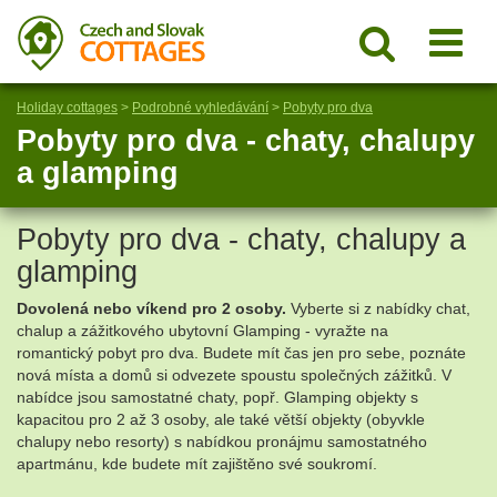
Holiday cottages
>
Podrobné vyhledávání
>
Pobyty pro dva
Pobyty pro dva - chaty, chalupy
a glamping
Pobyty pro dva - chaty, chalupy a
glamping
Dovolená nebo víkend pro 2 osoby.
Vyberte si z nabídky chat,
chalup a zážitkového ubytovní Glamping - vyražte na
romantický
pobyt
pro dva. Budete mít čas jen pro sebe, poznáte
nová místa a domů si odvezete spoustu společných zážitků. V
nabídce jsou samostatné chaty, popř. Glamping objekty s
kapacitou pro 2 až 3 osoby, ale také větší objekty (obyvkle
chalupy nebo resorty) s nabídkou pronájmu samostatného
apartmánu, kde budete mít zajištěno své soukromí.