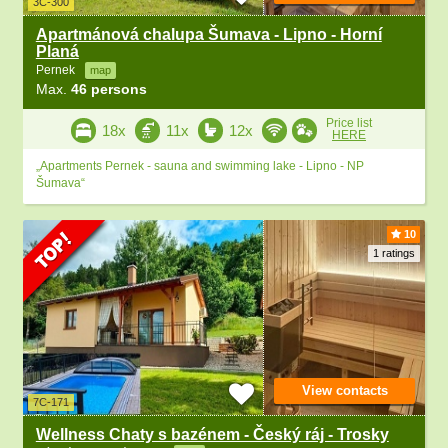
3C-300
Apartmánová chalupa Šumava - Lipno - Horní
Planá
Pernek
map
Max.
46 persons
Price list
18x
11x
12x
HERE
„Apartments Pernek - sauna and swimming lake - Lipno - NP
Šumava“
10
1 ratings
View contacts
7C-171
Wellness Chaty s bazénem - Český ráj - Trosky