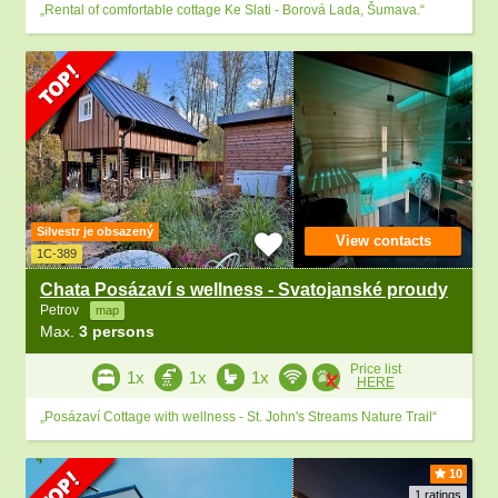
„Rental of comfortable cottage Ke Slati - Borová Lada, Šumava.“
Silvestr je obsazený
View contacts
1C-389
Chata Posázaví s wellness - Svatojanské proudy
Petrov
map
Max.
3 persons
Price list
1x
1x
1x
HERE
„Posázaví Cottage with wellness - St. John's Streams Nature Trail“
10
1 ratings