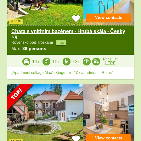
View contacts
7C-181
Chata s vnitřním bazénem - Hrubá skála - Český
ráj
Rovensko pod Troskami
map
Max.
36 persons
Price list
10x
10x
13x
HERE
„Apartment cottage Max's Kingdom - 10x apartment - Ruins“
View contacts