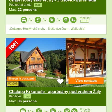
Chaty Hostýnské vrchy - Slušovická přehrada
Podkopná Lhota
map
Max.
22 persons
Price list
8x
3x
3x
HERE
„Cottages Hostýnské vrchy - Slušovice Dam - Wallachia“
Silvestr je obsazený
View contacts
5C-007
Chalupa Krkonoše - apartmány pod vrchem Žalý
Benecko
map
Max.
36 persons
Price list
14x
5x
7x