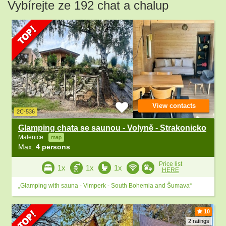
Vybírejte ze 192 chat a chalup
View contacts
2C-536
Glamping chata se saunou - Volyně - Strakonicko
Malenice
map
Max.
4 persons
Price list
1x
1x
1x
HERE
„Glamping with sauna - Vimperk - South Bohemia and Šumava“
10
2 ratings