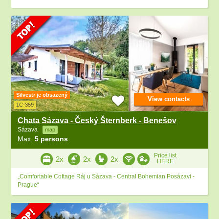
Silvestr je obsazený
View contacts
1C-359
Chata Sázava - Český Šternberk - Benešov
Sázava
map
Max.
5 persons
Price list
2x
2x
2x
HERE
„Comfortable Cottage Ráj u Sázava - Central Bohemian Posázavi -
Prague“