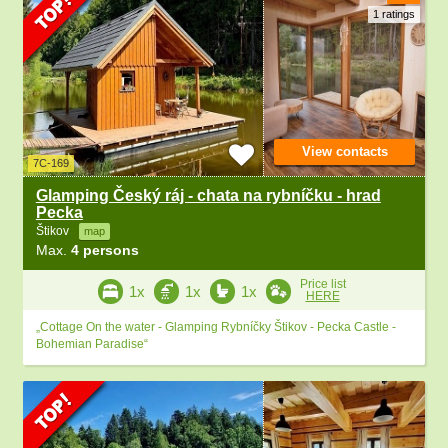
1 ratings
View contacts
7C-169
Glamping Český ráj - chata na rybníčku - hrad
Pecka
Štikov
map
Max.
4 persons
Price list
1x
1x
1x
HERE
„Cottage On the water - Glamping Rybníčky Štikov - Pecka Castle -
Bohemian Paradise“