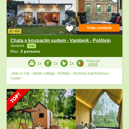
View contacts
8C-405
Chata s koupacím sudem - Vamberk - Potštejn
Vamberk
map
Max.
3 persons
Price list
1x
1x
1x
HERE
„Hide in City - stylish cottage - Potštejn - Rychnov nad Kněznou
Castle“