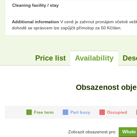
Cleaning facility / stay
Additional information
V ceně je zahrnut pronájem včetně veške
dohodě se správcem lze zapůjčit přímotop za 50 Kč/den.
Price list
Availability
Des
Obsazenost obj
Free term
Part busy
Occupied
Whole 
Zobrazit obsazenost pro: