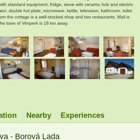
with standard equipment, fridge, stove with ceramic hob and electric
, double hot plate, microwave, kettle, television, bathroom, toilet.
om the cottage is a well-stocked shop and two restaurants. Mail is
 The town of Vimperk is 18 km away.
.
.
.
.
.
.
ation
Nearby
Experiences
va - Borová Lada