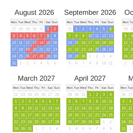
August 2026
September 2026
Oc
Mon
Tue
Wed
Thu
Fri
Sat
Sun
Mon
Tue
Wed
Thu
Fri
Sat
Sun
Mon
T
27
28
29
30
31
1
2
31
1
2
3
4
5
6
28
2
3
4
5
6
7
8
9
7
8
9
10
11
12
13
5
10
11
12
13
14
15
16
14
15
16
17
18
19
20
12
1
17
18
19
20
21
22
23
21
22
23
24
25
26
27
19
2
24
25
26
27
28
29
30
28
29
30
1
2
3
4
26
2
31
1
2
3
4
5
6
5
6
7
8
9
10
11
2
March 2027
April 2027
M
Mon
Tue
Wed
Thu
Fri
Sat
Sun
Mon
Tue
Wed
Thu
Fri
Sat
Sun
Mon
Tue
22
23
24
25
26
27
28
29
30
31
1
2
3
4
26
27
1
2
3
4
5
6
7
5
6
7
8
9
10
11
3
4
8
9
10
11
12
13
14
12
13
14
15
16
17
18
10
11
15
16
17
18
19
20
21
19
20
21
22
23
24
25
17
18
22
23
24
25
26
27
28
26
27
28
29
30
1
2
24
25
29
30
31
1
2
3
4
3
4
5
6
7
8
9
31
1