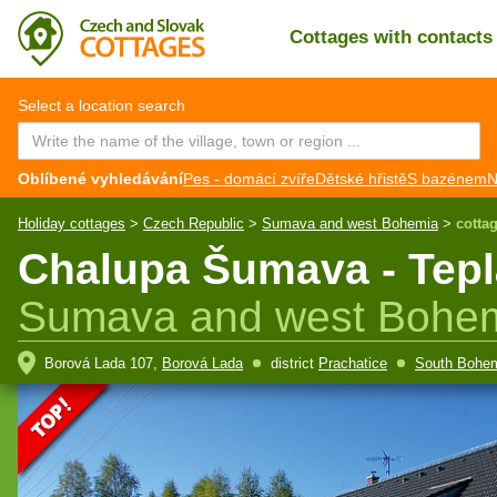
Cottages with contact
CZ
EN
Select a location search
Oblíbené vyhledávání
Pes - domácí zvíře
Dětské hřistě
S bazénem
N
Holiday cottages
>
Czech Republic
>
Sumava and west Bohemia
>
cotta
Chalupa Šumava - Tepl
Sumava and west Bohe
Borová Lada 107,
Borová Lada
district
Prachatice
South Bohem