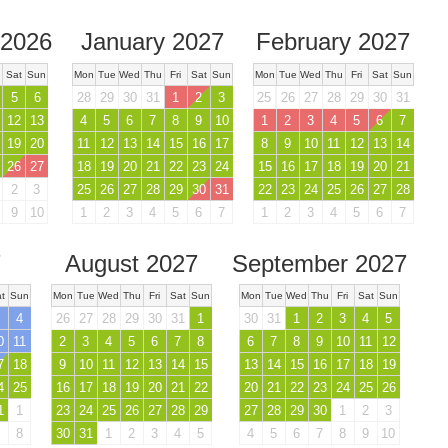
2026
January 2027
February 2027
Sat
Sun
Mon
Tue
Wed
Thu
Fri
Sat
Sun
Mon
Tue
Wed
Thu
Fri
Sat
Sun
5
6
28
29
30
31
1
2
3
25
26
27
28
29
30
31
12
13
4
5
6
7
8
9
10
1
2
3
4
5
6
7
19
20
11
12
13
14
15
16
17
8
9
10
11
12
13
14
26
27
18
19
20
21
22
23
24
15
16
17
18
19
20
21
2
3
25
26
27
28
29
30
31
22
23
24
25
26
27
28
9
10
1
2
3
4
5
6
7
1
2
3
4
5
6
7
7
August 2027
September 2027
t
Sun
Mon
Tue
Wed
Thu
Fri
Sat
Sun
Mon
Tue
Wed
Thu
Fri
Sat
Sun
4
26
27
28
29
30
31
1
30
31
1
2
3
4
5
0
11
2
3
4
5
6
7
8
6
7
8
9
10
11
12
7
18
9
10
11
12
13
14
15
13
14
15
16
17
18
19
4
25
16
17
18
19
20
21
22
20
21
22
23
24
25
26
1
1
23
24
25
26
27
28
29
27
28
29
30
1
2
3
8
30
31
1
2
3
4
5
4
5
6
7
8
9
10