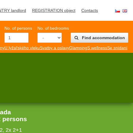
NTRY landlord
REGISTRATION object
Contacts
No. of persons
No. of bedrooms
Find accommodation
mny
U lyžařského vleku
Svatby a oslavy
Glamping
S wellness
Se snídaní
Lada
2 persons
2, 2x 2+1