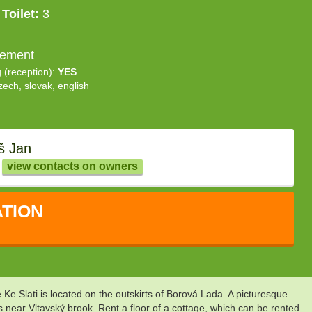
Toilet:
3
eement
g (reception):
YES
zech, slovak, english
š Jan
view contacts on owners
TION
 Slati is located on the outskirts of Borová Lada. A picturesque
s near Vltavský brook. Rent a floor of a cottage, which can be rented