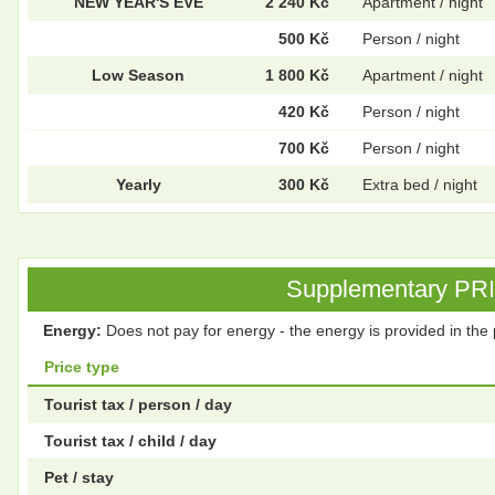
NEW YEAR'S EVE
2 240 Kč
Apartment / night
500 Kč
Person / night
Low Season
1 800 Kč
Apartment / night
420 Kč
Person / night
700 Kč
Person / night
Yearly
300 Kč
Extra bed / night
Supplementary PRICE
Energy:
Does not pay for energy - the energy is provided in the 
Price type
Tourist tax / person / day
Tourist tax / child / day
Pet / stay