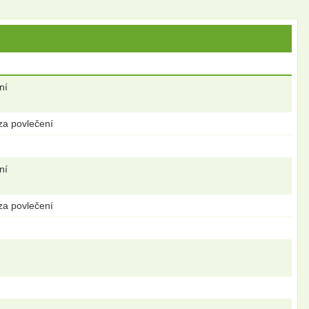
ní
za povlečení
ní
za povlečení