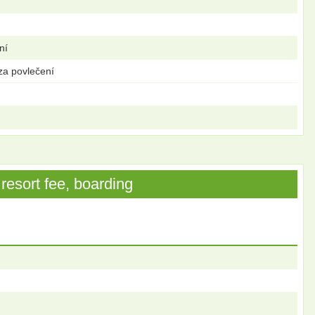
ní
za povlečení
resort fee, boarding