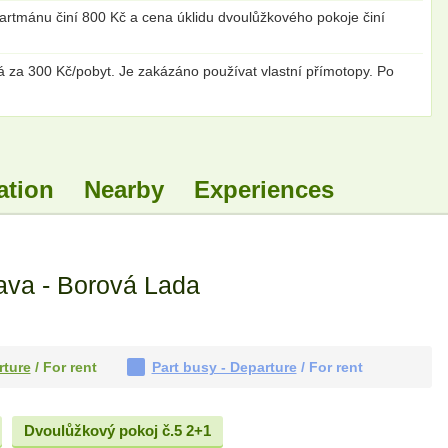
apartmánu činí 800 Kč a cena úklidu dvoulůžkového pokoje činí
á za 300 Kč/pobyt. Je zakázáno používat vlastní přímotopy. Po
ation
Nearby
Experiences
ava - Borová Lada
rture
/ For rent
Part busy - Departure
/ For rent
Dvoulůžkový pokoj č.5 2+1