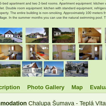
ly a 6-bed apartment and two 2-bed rooms. Apartment equipment: kitchen 
et. Double room equipment: kitchen with standard equipment, refrigerator
perty. The entire building is non-smoking. Approximately 100 meters fr
e village. In the summer months you can use the natural swimming pool.
.
.
.
.
.
.
.
.
cription
Photo Gallery
Map
Evalu
mmodation
Chalupa Šumava - Teplá Vlta