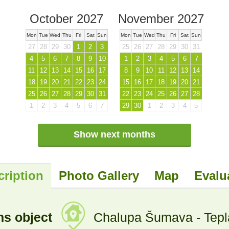
October 2027
November 2027
Mon
Tue
Wed
Thu
Fri
Sat
Sun
Mon
Tue
Wed
Thu
Fri
Sat
Sun
27
28
29
30
1
2
3
25
26
27
28
29
30
31
4
5
6
7
8
9
10
1
2
3
4
5
6
7
11
12
13
14
15
16
17
8
9
10
11
12
13
14
18
19
20
21
22
23
24
15
16
17
18
19
20
21
25
26
27
28
29
30
31
22
23
24
25
26
27
28
1
2
3
4
5
6
7
29
30
1
2
3
4
5
Show next months
cription
Photo Gallery
Map
Evalu
ns object
Chalupa Šumava - Teplá