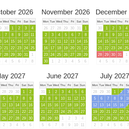
tober 2026
November 2026
December 
ue
Wed
Thu
Fri
Sat
Sun
Mon
Tue
Wed
Thu
Fri
Sat
Sun
Mon
Tue
Wed
Thu
Fri
9
30
1
2
3
4
26
27
28
29
30
31
1
30
1
2
3
4
6
7
8
9
10
11
2
3
4
5
6
7
8
7
8
9
10
11
3
14
15
16
17
18
9
10
11
12
13
14
15
14
15
16
17
18
0
21
22
23
24
25
16
17
18
19
20
21
22
21
22
23
24
25
7
28
29
30
31
1
23
24
25
26
27
28
29
28
29
30
31
1
3
4
5
6
7
8
30
1
2
3
4
5
6
4
5
6
7
8
ay 2027
June 2027
July 202
Wed
Thu
Fri
Sat
Sun
Mon
Tue
Wed
Thu
Fri
Sat
Sun
Mon
Tue
Wed
Thu
Fri
Sa
28
29
30
1
2
31
1
2
3
4
5
6
28
29
30
1
2
3
5
6
7
8
9
7
8
9
10
11
12
13
5
6
7
8
9
1
12
13
14
15
16
14
15
16
17
18
19
20
12
13
14
15
16
1
19
20
21
22
23
21
22
23
24
25
26
27
19
20
21
22
23
2
26
27
28
29
30
28
29
30
1
2
3
4
26
27
28
29
30
3
2
3
4
5
6
5
6
7
8
9
10
11
2
3
4
5
6
7