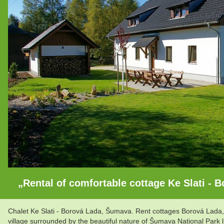
„Rental of comfortable cottage Ke Slati - 
Chalet Ke Slati - Borová Lada, Šumava. Rent cottages Borová Lada, 
village surrounded by the beautiful nature of Šumava National Park li