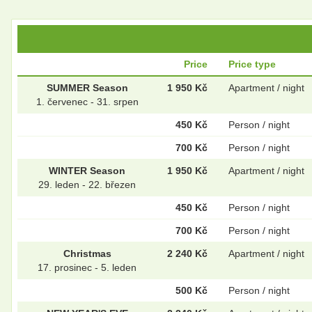
Price
Price type
SUMMER Season
1 950 Kč
Apartment / night
1. červenec - 31. srpen
450 Kč
Person / night
700 Kč
Person / night
WINTER Season
1 950 Kč
Apartment / night
29. leden - 22. březen
450 Kč
Person / night
700 Kč
Person / night
Christmas
2 240 Kč
Apartment / night
17. prosinec - 5. leden
500 Kč
Person / night