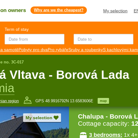
s on owners
Why are we the cheapest?
My selection
E
Term of stay
a samotě
Pobyty pro dva
Pro rybáře
Sruby a roubenky
S kachlovými ka
ge no. 3C-017
á Vltava - Borová Lada
mia
ian region
GPS 48.9916792N 13.6583606E
map
Chalupa - Borová 
My selection
Cottage capacity:
1
3 bedrooms:
1x 4+