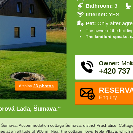
Bathroom:
3
Internet:
YES
Pet:
Only after agr
The owner of the buildin
The landlord speaks:
c
Owner:
Moli
+420 737
display
23 photos
RESERVA
Enquiry
Borová Lada, Šumava.“
Šumava. Accommodation cottage Šumava, district Prachatice. Cottage Ke
es at an altitude of 900 m. Near the cottage flows Teplá Vltava, which i