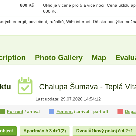
800 Kč
Úklid je v ceně pro 5 a více nocí. Cena úklidu 
600 Kč.
rých energií, povlečení, ručníků, WiFi internet. Dětská postýlka možn
cription
Photo Gallery
Map
Evalu
ektu
Chalupa Šumava - Teplá Vlt
Last update: 29.07.2026 14:54:12
For rent
/ arrival
For rent
/ arrival - part off
Depa
object
Apartmán č.3 4+1(2)
Dvoulůžkový pokoj č.4 2+1