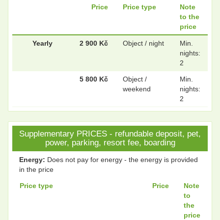
Price
Price type
Note
to the
price
.
.
Yearly
2 900 Kč
Object / night
Min.
nights:
2
5 800 Kč
Object /
Min.
weekend
nights:
2
Supplementary PRICES - refundable deposit, pet,
power, parking, resort fee, boarding
Energy:
Does not pay for energy - the energy is provided
in the price
Price type
Price
Note
to
the
price