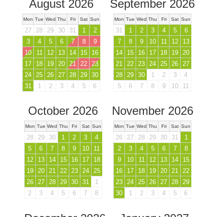
August 2026
September 2026
Mon
Tue
Wed
Thu
Fri
Sat
Sun
Mon
Tue
Wed
Thu
Fri
Sat
Sun
27
28
29
30
31
1
2
31
1
2
3
4
5
6
3
4
5
6
7
8
9
7
8
9
10
11
12
13
10
11
12
13
14
15
16
14
15
16
17
18
19
20
17
18
19
20
21
22
23
21
22
23
24
25
26
27
24
25
26
27
28
29
30
28
29
30
1
2
3
4
31
1
2
3
4
5
6
5
6
7
8
9
10
11
October 2026
November 2026
Mon
Tue
Wed
Thu
Fri
Sat
Sun
Mon
Tue
Wed
Thu
Fri
Sat
Sun
28
29
30
1
2
3
4
26
27
28
29
30
31
1
5
6
7
8
9
10
11
2
3
4
5
6
7
8
12
13
14
15
16
17
18
9
10
11
12
13
14
15
19
20
21
22
23
24
25
16
17
18
19
20
21
22
26
27
28
29
30
31
1
23
24
25
26
27
28
29
2
3
4
5
6
7
8
30
1
2
3
4
5
6