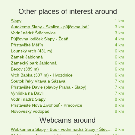
Other places of interest around
Slapy
1 km
Autokemp Slapy - Skalice - půjčovna lodí
3 km
Vodní nádrž Štěchovice
3 km
Půjčovna lodiček Slapy - Ždáň
4 km
Přístaviště Měřín
4 km
Lounský vrch (431 m)
6 km
Zámek Jablonná
6 km
Zámecký park Jablonná
6 km
Becov (389 m)
6 km
Vrch Babka (397 m) - Hvozdnice
6 km
Soutok řeky Vltava a Sázava
7 km
Přístaviště Davle (plavby Praha - Slapy)
7 km
Vyhlídka na Davli
7 km
Vodní nádrž Slapy
8 km
Přístaviště Nová Živohošť - Křečovice
8 km
Novoveský vodopád
8 km
Webcams around
Webkamera Slapy - Buš - vodní nádrž Slapy - Štěchovice
2 km