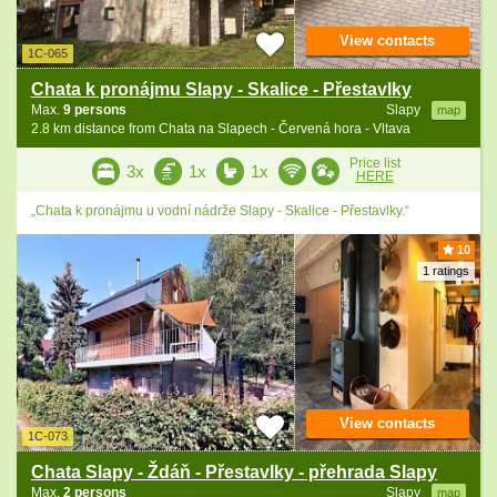
View contacts
1C-065
Chata k pronájmu Slapy - Skalice - Přestavlky
Max.
9 persons
Slapy
map
2.8 km distance from Chata na Slapech - Červená hora - Vltava
Price list
3x
1x
1x
HERE
„Chata k pronájmu u vodní nádrže Slapy - Skalice - Přestavlky.“
10
1 ratings
View contacts
1C-073
Chata Slapy - Ždáň - Přestavlky - přehrada Slapy
Max.
2 persons
Slapy
map