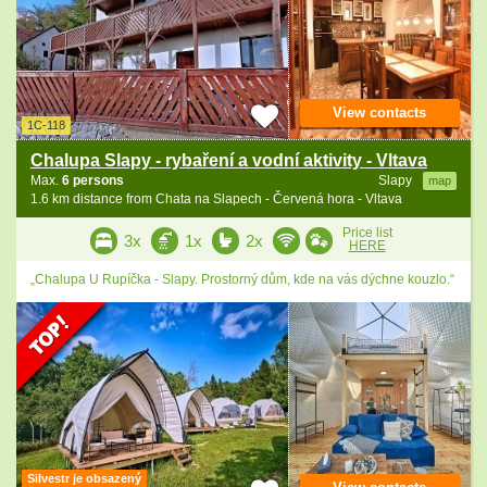
View contacts
1C-118
Chalupa Slapy - rybaření a vodní aktivity - Vltava
Max.
6 persons
Slapy
map
1.6 km distance from Chata na Slapech - Červená hora - Vltava
Price list
3x
1x
2x
HERE
„Chalupa U Rupíčka - Slapy. Prostorný dům, kde na vás dýchne kouzlo.“
Silvestr je obsazený