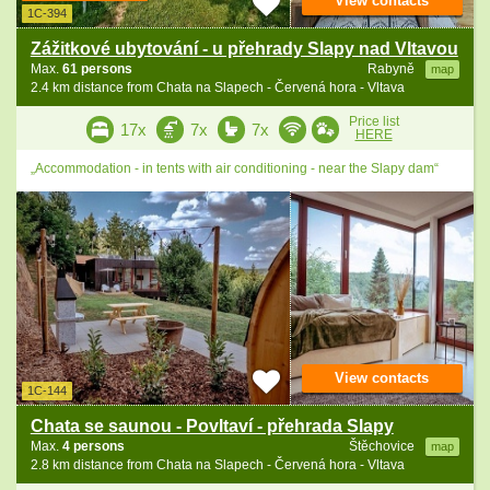
View contacts
1C-394
Zážitkové ubytování - u přehrady Slapy nad Vltavou
Max.
61 persons
Rabyně
map
2.4 km distance from Chata na Slapech - Červená hora - Vltava
Price list
17x
7x
7x
HERE
„Accommodation - in tents with air conditioning - near the Slapy dam“
View contacts
1C-144
Chata se saunou - Povltaví - přehrada Slapy
Max.
4 persons
Štěchovice
map
2.8 km distance from Chata na Slapech - Červená hora - Vltava