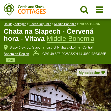
Holiday cottages
>
Czech Republic
>
Middle Bohemia
>
hut no. 1C-396
Chata na Slapech - Červená
hora - Vltava
Middle Bohemia
Slapy č.ev. 35,
Slapy
district
Praha a okolí
Central
Bohemian Region
GPS 49.827100282327N 14.405913563666E
map
My selection