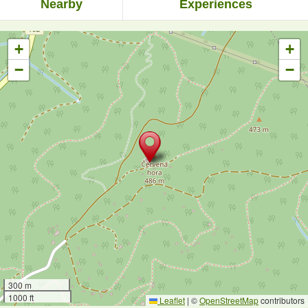
Nearby
Experiences
+
+
−
−
300 m
1000 ft
Leaflet
|
©
OpenStreetMap
contributors