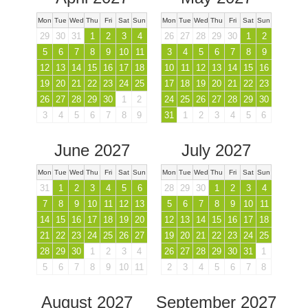
Mon
Tue
Wed
Thu
Fri
Sat
Sun
Mon
Tue
Wed
Thu
Fri
Sat
Sun
29
30
31
1
2
3
4
26
27
28
29
30
1
2
5
6
7
8
9
10
11
3
4
5
6
7
8
9
12
13
14
15
16
17
18
10
11
12
13
14
15
16
19
20
21
22
23
24
25
17
18
19
20
21
22
23
26
27
28
29
30
1
2
24
25
26
27
28
29
30
3
4
5
6
7
8
9
31
1
2
3
4
5
6
June 2027
July 2027
Mon
Tue
Wed
Thu
Fri
Sat
Sun
Mon
Tue
Wed
Thu
Fri
Sat
Sun
31
1
2
3
4
5
6
28
29
30
1
2
3
4
7
8
9
10
11
12
13
5
6
7
8
9
10
11
14
15
16
17
18
19
20
12
13
14
15
16
17
18
21
22
23
24
25
26
27
19
20
21
22
23
24
25
28
29
30
1
2
3
4
26
27
28
29
30
31
1
5
6
7
8
9
10
11
2
3
4
5
6
7
8
August 2027
September 2027