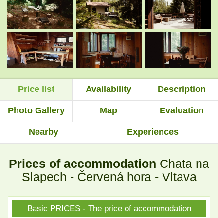
.
.
.
.
Price list
Availability
Description
.
.
Photo Gallery
Map
Evaluation
Nearby
Experiences
.
.
Prices of accommodation
Chata na
.
.
Slapech - Červená hora - Vltava
Basic PRICES - The price of accommodation
.
.