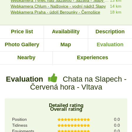
Webkamera Týnec nad Sázavou - Sázava - Slapy - Benešov
13 km
Webkamera Chlum - Nalžovice - vodní nádrž Slapy
14 km
Webkamera Praha - údolí Berounky - Černošice
18 km
Price list
Availability
Description
Photo Gallery
Map
Evaluation
Nearby
Experiences
Evaluation
Chata na Slapech -
Červená hora - Vltava
Detailed rating
Overall rating
Position
0.0
Tidiness
0.0
Equipments
0.0