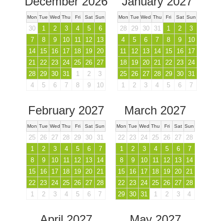
December 2026
January 2027
Mon
Tue
Wed
Thu
Fri
Sat
Sun
Mon
Tue
Wed
Thu
Fri
Sat
Sun
30
1
2
3
4
5
6
28
29
30
31
1
2
3
7
8
9
10
11
12
13
4
5
6
7
8
9
10
14
15
16
17
18
19
20
11
12
13
14
15
16
17
21
22
23
24
25
26
27
18
19
20
21
22
23
24
28
29
30
31
1
2
3
25
26
27
28
29
30
31
4
5
6
7
8
9
10
1
2
3
4
5
6
7
February 2027
March 2027
Mon
Tue
Wed
Thu
Fri
Sat
Sun
Mon
Tue
Wed
Thu
Fri
Sat
Sun
25
26
27
28
29
30
31
22
23
24
25
26
27
28
1
2
3
4
5
6
7
1
2
3
4
5
6
7
8
9
10
11
12
13
14
8
9
10
11
12
13
14
15
16
17
18
19
20
21
15
16
17
18
19
20
21
22
23
24
25
26
27
28
22
23
24
25
26
27
28
1
2
3
4
5
6
7
29
30
31
1
2
3
4
April 2027
May 2027