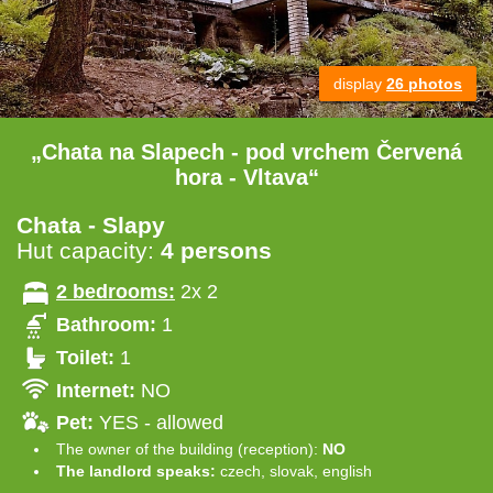
display
26 photos
„Chata na Slapech - pod vrchem Červená
hora - Vltava“
Chata - Slapy
Hut capacity:
4 persons
2 bedrooms:
2x 2
Bathroom:
1
Toilet:
1
Internet:
NO
Pet:
YES - allowed
The owner of the building (reception):
NO
The landlord speaks:
czech, slovak, english