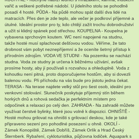
vařič a veškeré potřebné nádobí. U jídelního stolu se pohodlně
posadí 4 hosté. PŮDA - Na půdě mohou spát další dva lidé na
matracích. Přes den je zde teplo, ale večer je podkroví příjemné a
útulné. Ideální prostor pro ty, kdo chtějí zažít trochu dobrodružství
a užít si klidný spánek pod střechou. KOUPELNA - Koupelna je
vybavena sprchovým koutem. WC není napojené na studnu,
takže hosté musí splachovat dešťovou vodou. Věříme, že tato
drobnost vám pobyt neznepříjemní a že oceníte šetrný přístup k
přírodním zdrojům. VODA VE STUDNI - Na pozemku se nachází
studna. Voda ze studny je určena k běžnému užívání, avšak
prosíme hosty, aby jí používali s rozvahou a ohleduplně. Voda z
kohoutku není pitná, proto doporučujeme hostům, aby si dovezli
balenou vodu. Při příchodu na vás bude pro jistotu jedna čekat.
TERASA - Na terase najdete velký stůl pro šest osob, ideální pro
venkovní stolování. Slunečník poskytuje příjemný stín během
horkých dnů a rohová sedačka je perfektním místem pro
odpočinek a relaxaci po celý den. ZAHRADA - Na zahradě můžete
využívat čerstvé bylinky, které jsou volně k dispozici. OHNIŠTĚ -
Hosté mohou grilovat na ohništi s grilovací deskou, kde je také
připraveno sezení pro pohodlné posezení u ohně. OKOLÍ -
Zámek Konopiště, Zámek Dobříš, Zámek Orlík a Hrad Český
Šternberk. Rybaření, cykloturistika, půjčovna lodiček. Aquapark s