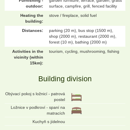
Furnishing -
garden furniture, terrace, garden, grass
outdoor:
surface, campfire, grill, fenced facility
Heating the
stove / fireplace, solid fuel
building:
Distances:
parking (20 m), bus stop (1500 m),
shop (2000 m), restaurant (2000 m),
forest (10 m), bathing (2000 m)
Activities in the
tourism, cycling, mushrooming, fishing
vicinity (within
15km):
Building division
Obývací pokoj s ložnicí - patrová
postel
Ložnice v podkroví - spaní na
matracích
Kuchyň s jídelnou