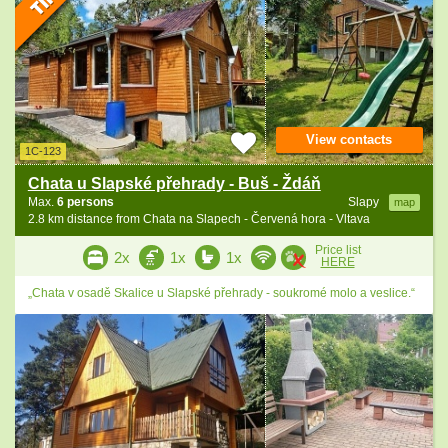
View contacts
1C-123
Chata u Slapské přehrady - Buš - Ždáň
Max.
6 persons
Slapy
map
2.8 km distance from Chata na Slapech - Červená hora - Vltava
Price list
2x
1x
1x
HERE
„Chata v osadě Skalice u Slapské přehrady - soukromé molo a veslice.“