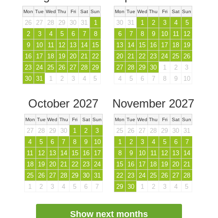
Mon
Tue
Wed
Thu
Fri
Sat
Sun
Mon
Tue
Wed
Thu
Fri
Sat
Sun
26
27
28
29
30
31
1
30
31
1
2
3
4
5
2
3
4
5
6
7
8
6
7
8
9
10
11
12
9
10
11
12
13
14
15
13
14
15
16
17
18
19
16
17
18
19
20
21
22
20
21
22
23
24
25
26
23
24
25
26
27
28
29
27
28
29
30
1
2
3
30
31
1
2
3
4
5
4
5
6
7
8
9
10
October 2027
November 2027
Mon
Tue
Wed
Thu
Fri
Sat
Sun
Mon
Tue
Wed
Thu
Fri
Sat
Sun
27
28
29
30
1
2
3
25
26
27
28
29
30
31
4
5
6
7
8
9
10
1
2
3
4
5
6
7
11
12
13
14
15
16
17
8
9
10
11
12
13
14
18
19
20
21
22
23
24
15
16
17
18
19
20
21
25
26
27
28
29
30
31
22
23
24
25
26
27
28
1
2
3
4
5
6
7
29
30
1
2
3
4
5
Show next months