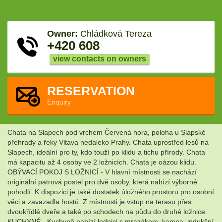
Owner:
Chládková Tereza
+420 608
view contacts on owners
RESERVATION
Enquiry
Chata na Slapech pod vrchem Červená hora, poloha u Slapské
přehrady a řeky Vltava nedaleko Prahy. Chata uprostřed lesů na
Slapech, ideální pro ty, kdo touží po klidu a tichu přírody. Chata
má kapacitu až 4 osoby ve 2 ložnicích. Chata je oázou klidu.
OBÝVACÍ POKOJ S LOŽNICÍ - V hlavní místnosti se nachází
originální patrová postel pro dvě osoby, která nabízí výborné
pohodlí. K dispozici je také dostatek úložného prostoru pro osobní
věci a zavazadla hostů. Z místnosti je vstup na terasu přes
dvoukřídlé dveře a také po schodech na půdu do druhé ložnice.
KUCHYNĚ - Kuchyně nabízí lednici s mrazákem, kamna, indukční