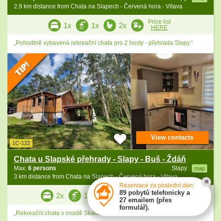
2.9 km distance from Chata na Slapech - Červená hora - Vltava
Price list
1x
1x
2x
HERE
„Pohodlně vybavená rekreační chata pro 2 hosty - přehrada Slapy.“
View contacts
1C-122
Chata u Slapské přehrady - Slapy - Buš - Ždáň
Max.
6 persons
Slapy
map
3 km distance from Chata na Slapech - Červená hora - Vltava
Rezervace za poslední den:
Price list
89 pobytů telefonicky a
2x
1x
1x
HERE
27 emailem (přes
formulář).
„Rekreační chata v osadě Skalice - Slapy - Ždáň - Slapská přehrada.“