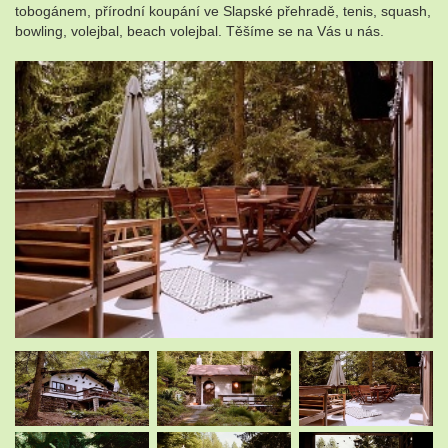
tobogánem, přírodní koupání ve Slapské přehradě, tenis, squash,
bowling, volejbal, beach volejbal. Těšíme se na Vás u nás.
.
.