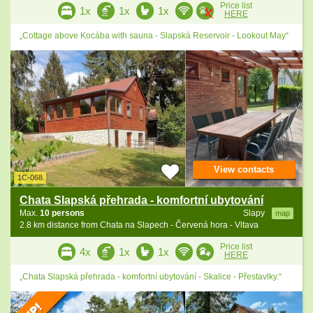
Price list
1x
1x
1x
HERE
„Cottage above Kocába with sauna - Slapská Reservoir - Lookout May“
View contacts
1C-068
Chata Slapská přehrada - komfortní ubytování
Max.
10 persons
Slapy
map
2.8 km distance from Chata na Slapech - Červená hora - Vltava
Price list
4x
1x
1x
HERE
„Chata Slapská přehrada - komfortní ubytování - Skalice - Přestavlky.“