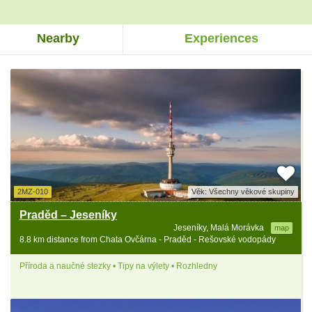
Nearby
Experiences
2MZ-010
Věk: Všechny věkové skupiny
Praděd – Jeseníky
Jeseníky, Malá Morávka
map
8.8 km distance from Chata Ovčárna - Praděd - Rešovské vodopády
Příroda a naučné stezky • Tipy na výlety • Rozhledny