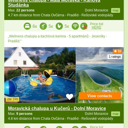
Wellness chalupa - Malá Morávka - Karlova
Studánka
Max.
22 persons
Dolní Moravice
map
4.7 km distance from Chata Ovčárna - Praděd - Rešovské vodopády
Price list
6x
5x
5x
HERE
„Wellness chalupa a kachlová kamna - 5 apartmánů - Jeseníky -
Praděd.“
10
1 ratings
View contacts
2M-150
Moravická chalupa u Kučerů - Dolní Moravice
Max.
9 persons
Dolní Moravice
map
4.8 km distance from Chata Ovčárna - Praděd - Rešovské vodopády
Price list