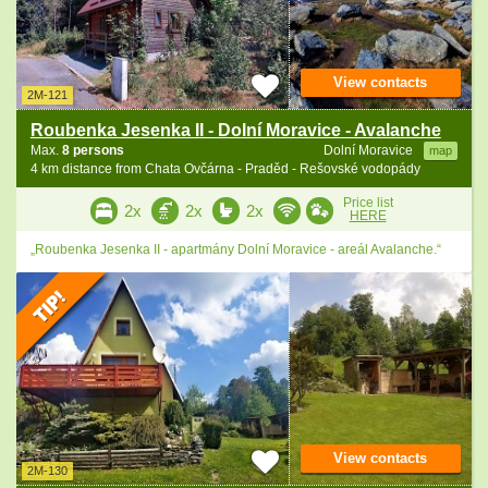
View contacts
2M-121
Roubenka Jesenka II - Dolní Moravice - Avalanche
Max.
8 persons
Dolní Moravice
map
4 km distance from Chata Ovčárna - Praděd - Rešovské vodopády
Price list
2x
2x
2x
HERE
„Roubenka Jesenka II - apartmány Dolní Moravice - areál Avalanche.“
View contacts
2M-130