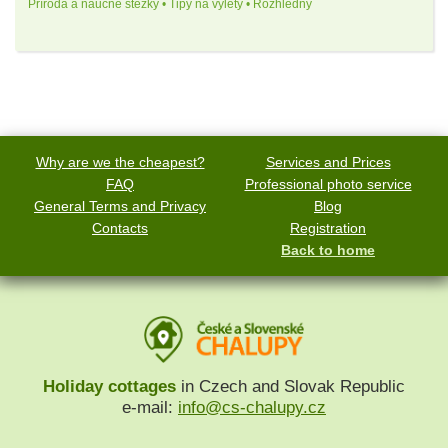
Příroda a naučné stezky • Tipy na výlety • Rozhledny
Why are we the cheapest?
Services and Prices
FAQ
Professional photo service
General Terms and Privacy
Blog
Contacts
Registration
Back to home
Holiday cottages
in Czech and Slovak Republic
e-mail:
info@cs-chalupy.cz