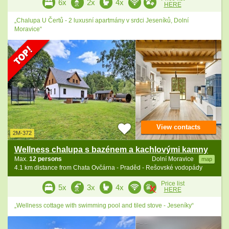
6x
2x
4x
HERE
„Chalupa U Čertů - 2 luxusní apartmány v srdci Jeseníků, Dolní
Moravice“
View contacts
2M-372
Wellness chalupa s bazénem a kachlovými kamny
Max.
12 persons
Dolní Moravice
map
4.1 km distance from Chata Ovčárna - Praděd - Rešovské vodopády
Price list
5x
3x
4x
HERE
„Wellness cottage with swimming pool and tiled stove - Jeseníky“