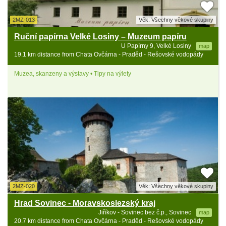
2MZ-013
Věk: Všechny věkové skupiny
Ruční papírna Velké Losiny – Muzeum papíru
U Papírny 9, Velké Losiny
map
19.1 km distance from Chata Ovčárna - Praděd - Rešovské vodopády
Muzea, skanzeny a výstavy • Tipy na výlety
2MZ-020
Věk: Všechny věkové skupiny
Hrad Sovinec - Moravskoslezský kraj
Jiříkov - Sovinec bez č.p., Sovinec
map
20.7 km distance from Chata Ovčárna - Praděd - Rešovské vodopády