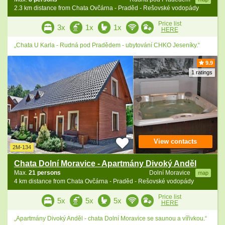
2.3 km distance from Chata Ovčárna - Praděd - Rešovské vodopády
Price list
3x
1x
1x
HERE
„Chata U Karla - Rudná pod Pradědem - ubytování CHKO Jeseníky.“
9.9
1 ratings
View contacts
2M-134
Chata Dolní Moravice - Apartmány Divoký Anděl
Max.
21 persons
Dolní Moravice
map
4 km distance from Chata Ovčárna - Praděd - Rešovské vodopády
Price list
5x
5x
5x
HERE
„Apartmány Divoký Anděl - chata Dolní Moravice se saunou a vířivkou.“