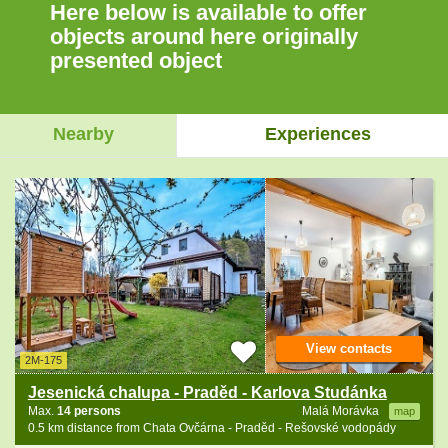
Here below is available to offer
objects around here originally
presented object
Nearby
Experiences
View contacts
2M-175
Jesenická chalupa - Praděd - Karlova Studánka
Max.
14 persons
Malá Morávka
map
0.5 km distance from Chata Ovčárna - Praděd - Rešovské vodopády