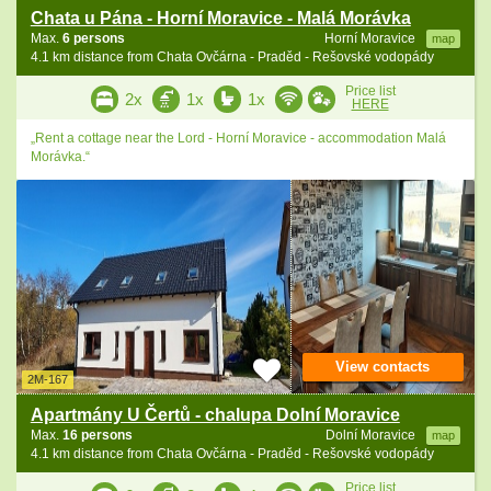
Chata u Pána - Horní Moravice - Malá Morávka
Max.
6 persons
Horní Moravice
map
4.1 km distance from Chata Ovčárna - Praděd - Rešovské vodopády
Price list
2x
1x
1x
HERE
„Rent a cottage near the Lord - Horní Moravice - accommodation Malá
Morávka.“
View contacts
2M-167
Apartmány U Čertů - chalupa Dolní Moravice
Max.
16 persons
Dolní Moravice
map
4.1 km distance from Chata Ovčárna - Praděd - Rešovské vodopády
Price list