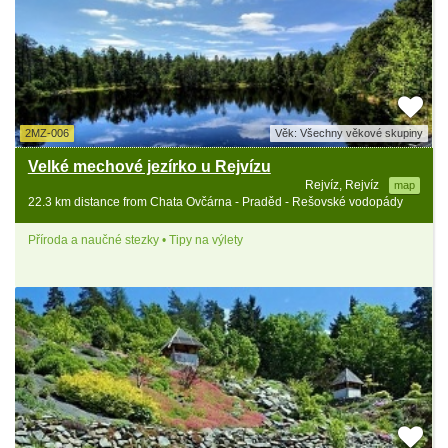
2MZ-006
Věk: Všechny věkové skupiny
Velké mechové jezírko u Rejvízu
Rejvíz, Rejvíz
map
22.3 km distance from Chata Ovčárna - Praděd - Rešovské vodopády
Příroda a naučné stezky • Tipy na výlety