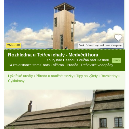
2MZ-018
Věk: Všechny věkové skupiny
Rozhledna u Tetřeví chaty - Medvědí hora
Kouty nad Desnou, Loučná nad Desnou
map
14 km distance from Chata Ovčárna - Praděd - Rešovské vodopády
Lyžařské areály • Příroda a naučné stezky • Tipy na výlety • Rozhledny •
Cyklotrasy