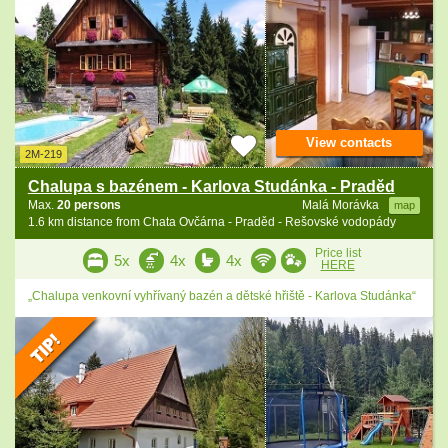
View contacts
2M-219
Chalupa s bazénem - Karlova Studánka - Praděd
Max.
20 persons
Malá Morávka
map
1.6 km distance from Chata Ovčárna - Praděd - Rešovské vodopády
Price list
5x
4x
4x
HERE
„Chalupa venkovní vyhřívaný bazén a dětské hřiště - Karlova Studánka“