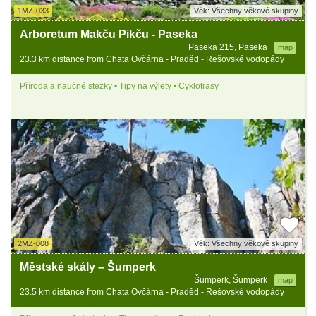
1MZ-033
Věk: Všechny věkové skupiny
Arboretum Makču Pikču - Paseka
Paseka 215, Paseka
map
23.3 km distance from Chata Ovčárna - Praděd - Rešovské vodopády
Příroda a naučné stezky • Tipy na výlety • Cyklotrasy
2MZ-008
Věk: Všechny věkové skupiny
Městské skály – Šumperk
Šumperk, Šumperk
map
23.5 km distance from Chata Ovčárna - Praděd - Rešovské vodopády