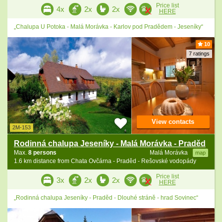
Price list
4x
2x
2x
HERE
„Chalupa U Potoka - Malá Morávka - Karlov pod Pradědem - Jeseníky“
10
7 ratings
View contacts
2M-153
Rodinná chalupa Jeseníky - Malá Morávka - Praděd
Max.
8 persons
Malá Morávka
map
1.6 km distance from Chata Ovčárna - Praděd - Rešovské vodopády
Price list
3x
2x
2x
HERE
„Rodinná chalupa Jeseníky - Praděd - Dlouhé stráně - hrad Sovinec“