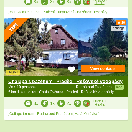
3x
3x
3x
HERE
„Moravická chalupa u Kučerů - ubytování s bazénem Jeseníky.“
10
2 ratings
View contacts
2M-074
Chalupa s bazénem - Praděd - Rešovské vodopády
Max.
10 persons
Rudná pod Pradědem
map
5 km distance from Chata Ovčárna - Praděd - Rešovské vodopády
Price list
3x
1x
2x
HERE
„Cottage for rent - Rudna pod Pradědem, Malá Morávka.“