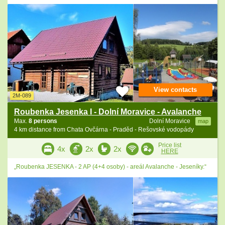
View contacts
2M-089
Roubenka Jesenka I - Dolní Moravice - Avalanche
Max.
8 persons
Dolní Moravice
map
4 km distance from Chata Ovčárna - Praděd - Rešovské vodopády
Price list
4x
2x
2x
HERE
„Roubenka JESENKA - 2 AP (4+4 osoby) - areál Avalanche - Jeseníky.“