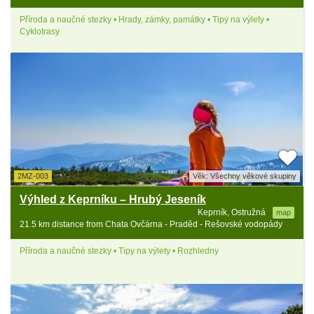
Příroda a naučné stezky • Hrady, zámky, památky • Tipy na výlety •
Cyklotrasy
2MZ-003
Věk: Všechny věkové skupiny
Výhled z Keprníku – Hrubý Jeseník
Keprník, Ostružná
map
21.5 km distance from Chata Ovčárna - Praděd - Rešovské vodopády
Příroda a naučné stezky • Tipy na výlety • Rozhledny