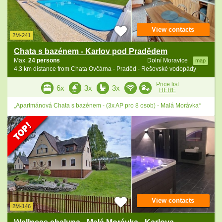
View contacts
2M-241
Chata s bazénem - Karlov pod Pradědem
Max.
24 persons
Dolní Moravice
map
4.3 km distance from Chata Ovčárna - Praděd - Rešovské vodopády
Price list
6x
3x
3x
HERE
„Apartmánová Chata s bazénem - (3x AP pro 8 osob) - Malá Morávka“
View contacts
2M-146