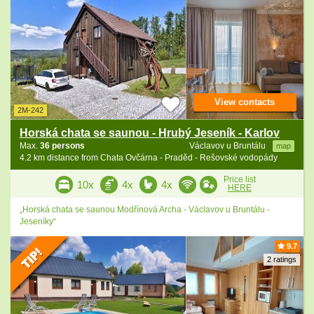
View contacts
2M-242
Horská chata se saunou - Hrubý Jeseník - Karlov
Max.
36 persons
Václavov u Bruntálu
map
4.2 km distance from Chata Ovčárna - Praděd - Rešovské vodopády
Price list
10x
4x
4x
HERE
„Horská chata se saunou Modřínová Archa - Václavov u Bruntálu -
Jeseníky“
9.7
2 ratings