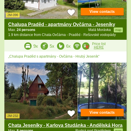
View contacts
2M-096
Chalupa Praděd - apartmány Ovčárna - Jeseníky
Max.
24 persons
Malá Morávka
map
1.9 km distance from Chata Ovčárna - Praděd - Rešovské vodopády
Price list
9x
5x
6x
HERE
„Chalupa Praděd s apartmány - Ovčárna - Hrubý Jeseník“
View contacts
2M-232
Chata Jeseníky - Karlova Studánka - Andělská Hora
Max.
8 persons
Rudná pod Pradědem
map