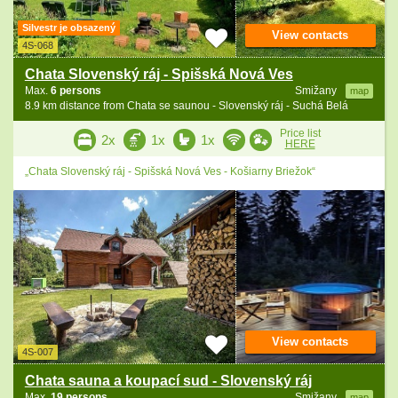
Silvestr je obsazený
View contacts
4S-068
Chata Slovenský ráj - Spišská Nová Ves
Max.
6 persons
Smižany
map
8.9 km distance from Chata se saunou - Slovenský ráj - Suchá Belá
Price list
2x
1x
1x
HERE
„Chata Slovenský ráj - Spišská Nová Ves - Košiarny Briežok“
View contacts
4S-007
Chata sauna a koupací sud - Slovenský ráj
Max.
19 persons
Smižany
map