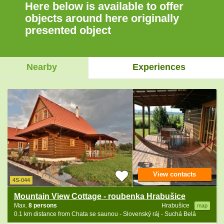
Here below is available to offer
objects around here originally
presented object
Nearby
Experiences
View contacts
4S-044
Mountain View Cottage - roubenka Hrabušice
Max.
8 persons
Hrabušice
map
0.1 km distance from Chata se saunou - Slovenský ráj - Suchá Belá