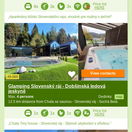
Price list
4x
3x
3x
HERE
„Apartmány blízko Slovenského raja, vhodné pre rodiny s deťmi!“
View contacts
4S-064
Glamping Slovenský ráj - Dobšinská ledová
jeskyně
Max.
4 persons
Dedinky
map
12.5 km distance from Chata se saunou - Slovenský ráj - Suchá Belá
Price list
1x
1x
1x
HERE
„Chata Tiny house - Slovenský ráj - Stylové ubytování s vířivkou.“