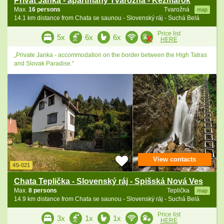
Privát Janka - apartmány Tvarožná - Kežmarok
Max.
16 persons
Tvarožná
map
14.1 km distance from Chata se saunou - Slovenský ráj - Suchá Belá
Price list
5x
6x
6x
HERE
„Private Janka - accommodation on the border between the High Tatras
and Slovak Paradise.“
View contacts
4S-021
Chata Teplička - Slovenský ráj - Spišská Nová Ves
Max.
8 persons
Teplička
map
14.9 km distance from Chata se saunou - Slovenský ráj - Suchá Belá
Price list
3x
1x
1x
HERE