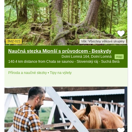
3MZ-023
Věk: Všechny věkové skupiny
Naučná stezka Mionší s průvodcem - Beskydy
Dolní Lomná 164, Dolní Lomná
map
140.4 km distance from Chata se saunou - Slovenský ráj - Suchá Belá
Příroda a naučné stezky • Tipy na výlety