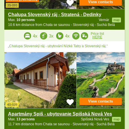
View contacts
3S-093
Chalupa Slovenský ráj - Stratená - Dedinky
Max.
10 persons
Vernár
map
10.6 km distance from Chata se saunou - Slovenský ráj - Suchá Belá
Price list
4x
3x
4x
HERE
„Chalupa Slovenský ráj - ubytování Nízké Tatry a Slovenský ráj.“
View contacts
4S-039
Apartmány Spiš - ubytovanie Spišská Nová Ves
Max.
13 persons
Spišská Nová Ves
map
11.7 km distance from Chata se saunou - Slovenský ráj - Suchá Belá