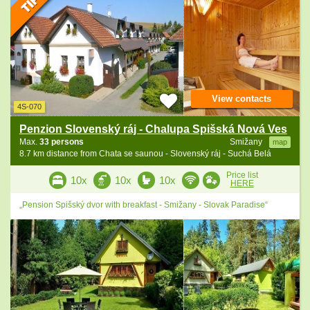
View contacts
4S-070
Penzion Slovenský ráj - Chalupa Spišská Nová Ves
Max.
33 persons
Smižany
map
8.7 km distance from Chata se saunou - Slovenský ráj - Suchá Belá
Price list
10x
10x
10x
HERE
„Pension Spišský dvor with breakfast - Smižany - Slovak Paradise“