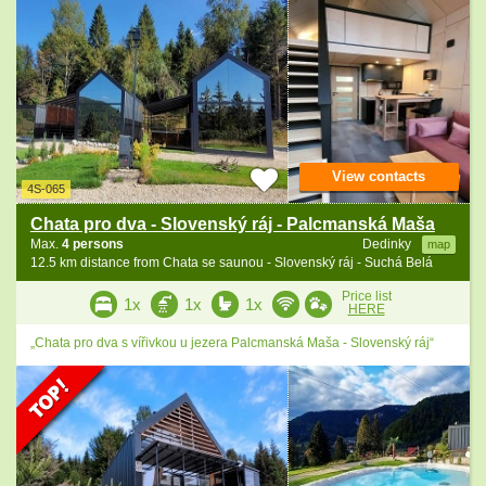
View contacts
4S-065
Chata pro dva - Slovenský ráj - Palcmanská Maša
Max.
4 persons
Dedinky
map
12.5 km distance from Chata se saunou - Slovenský ráj - Suchá Belá
Price list
1x
1x
1x
HERE
„Chata pro dva s vířivkou u jezera Palcmanská Maša - Slovenský ráj“