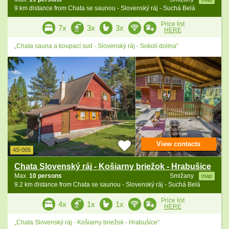
9 km distance from Chata se saunou - Slovenský ráj - Suchá Belá
Price list
7x
3x
3x
HERE
„Chata sauna a koupací sud - Slovenský ráj - Sokolí dolina“
View contacts
4S-005
Chata Slovenský ráj - Košiarny briežok - Hrabušice
Max.
10 persons
Smižany
map
9.2 km distance from Chata se saunou - Slovenský ráj - Suchá Belá
Price list
4x
1x
1x
HERE
„Chata Slovenský ráj - Košiarny briežok - Hrabušice“