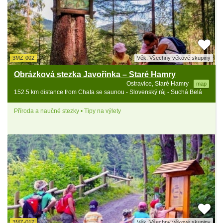
3MZ-002
Věk: Všechny věkové skupiny
Obrázková stezka Javořinka – Staré Hamry
Ostravice, Staré Hamry
map
152.5 km distance from Chata se saunou - Slovenský ráj - Suchá Belá
Příroda a naučné stezky • Tipy na výlety
3MZ-017
Věk: Všechny věkové skupiny