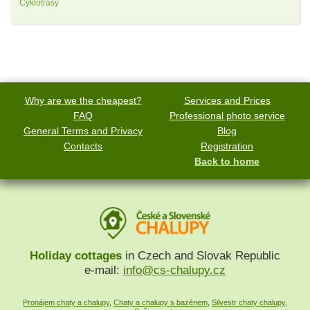
Cyklotrasy
Why are we the cheapest?
Services and Prices
FAQ
Professional photo service
General Terms and Privacy
Blog
Contacts
Registration
Back to home
Holiday cottages
in Czech and Slovak Republic
e-mail:
info@cs-chalupy.cz
Pronájem chaty a chalupy
,
Chaty a chalupy s bazénem
,
Silvestr chaty chalupy
,