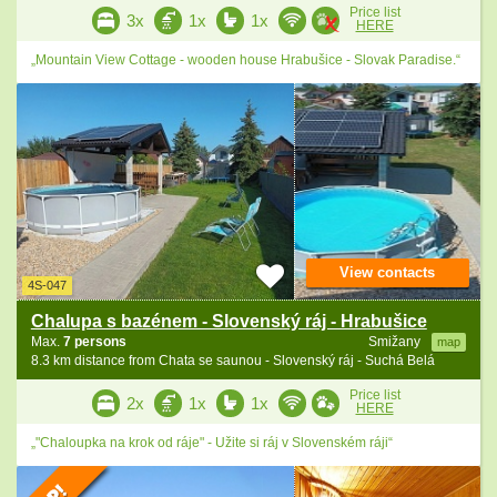
Price list
3x
1x
1x
HERE
„Mountain View Cottage - wooden house Hrabušice - Slovak Paradise.“
View contacts
4S-047
Chalupa s bazénem - Slovenský ráj - Hrabušice
Max.
7 persons
Smižany
map
8.3 km distance from Chata se saunou - Slovenský ráj - Suchá Belá
Price list
2x
1x
1x
HERE
„"Chaloupka na krok od ráje" - Užite si ráj v Slovenském ráji“