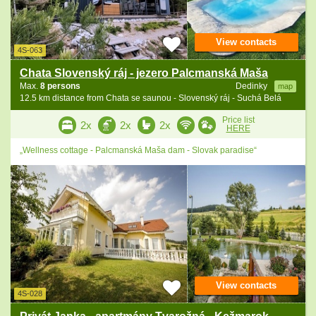
View contacts
4S-063
Chata Slovenský ráj - jezero Palcmanská Maša
Max.
8 persons
Dedinky
map
12.5 km distance from Chata se saunou - Slovenský ráj - Suchá Belá
Price list
2x
2x
2x
HERE
„Wellness cottage - Palcmanská Maša dam - Slovak paradise“
View contacts
4S-028