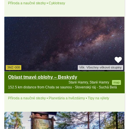
Příroda a naučné stezky • Cyklotrasy
3MZ-008
Věk: Všechny věkové skupiny
Oblast tmavé oblohy – Beskydy
Staré Hamry, Staré Hamry
map
152.5 km distance from Chata se saunou - Slovenský ráj - Suchá Belá
Příroda a naučné stezky • Planetária a hvězdárny • Tipy na výlety