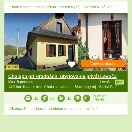
„Chata v osade pod Tepličkou - Slovenský ráj - Spišská Nová Ves.“
View contacts
4S-040
Chalupa pri Hradbách_ubytovanie privát Levoča
Max.
8 persons
Levoča
map
14.9 km distance from Chata se saunou - Slovenský ráj - Suchá Belá
Price list
3x
3x
3x
HERE
„Chalupa Při hradbách - apartmán se saunou - Levoča.“