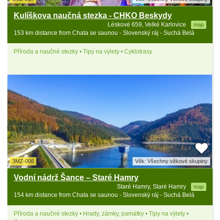
Kulíškova naučná stezka - CHKO Beskydy
Léskové 659, Velké Karlovice
map
153 km distance from Chata se saunou - Slovenský ráj - Suchá Belá
Příroda a naučné stezky • Tipy na výlety • Cyklotrasy
3MZ-006
Věk: Všechny věkové skupiny
Vodní nádrž Šance – Staré Hamry
Staré Hamry, Staré Hamry
map
154 km distance from Chata se saunou - Slovenský ráj - Suchá Belá
Příroda a naučné stezky • Hrady, zámky, památky • Tipy na výlety •