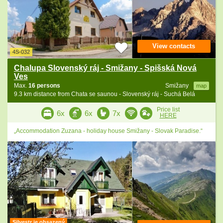
View contacts
4S-032
Chalupa Slovenský ráj - Smižany - Spišská Nová
Ves
Max.
16 persons
Smižany
map
9.3 km distance from Chata se saunou - Slovenský ráj - Suchá Belá
Price list
6x
6x
7x
HERE
„Accommodation Zuzana - holiday house Smižany - Slovak Paradise.“
Silvestr je obsazený