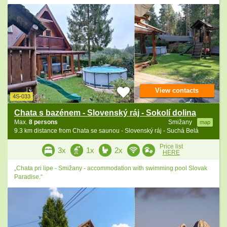
View contacts
4S-033
Chata s bazénem - Slovenský ráj - Sokolí dolina
Max.
8 persons
Smižany
map
9.3 km distance from Chata se saunou - Slovenský ráj - Suchá Belá
Price list
3x
1x
2x
HERE
„Chata pri lipe - Smižany - accommodation with swimming pool Slovak
Paradise.“