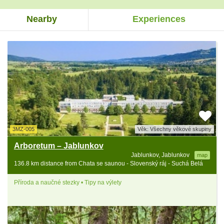
Nearby
Experiences
3MZ-005
Věk: Všechny věkové skupiny
Arboretum – Jablunkov
Jablunkov, Jablunkov
map
136.8 km distance from Chata se saunou - Slovenský ráj - Suchá Belá
Příroda a naučné stezky • Tipy na výlety