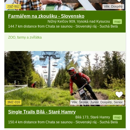
2SZ-002
Věk: Dospělý
Farmářem na zkoušku - Slovensko
Nižný Kelčov 909, Vysoká nad Kysucou
map
144.7 km distance from Chata se saunou - Slovenský ráj - Suchá Belá
ZOO, farmy a zvířátka
3MZ-016
Věk: Školák, Junior, Dospělý, Senior
Single Trails Bílá - Staré Hamry
Bílá 173, Staré Hamry
map
150.4 km distance from Chata se saunou - Slovenský ráj - Suchá Belá