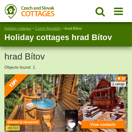
Holiday cottages
>
Czech Republic
>
hrad Bítov
Holiday cottages hrad Bítov
hrad Bítov
Objects found: 1.
10
1 ratings
Silvestr je obsazený
View contacts
1M-010