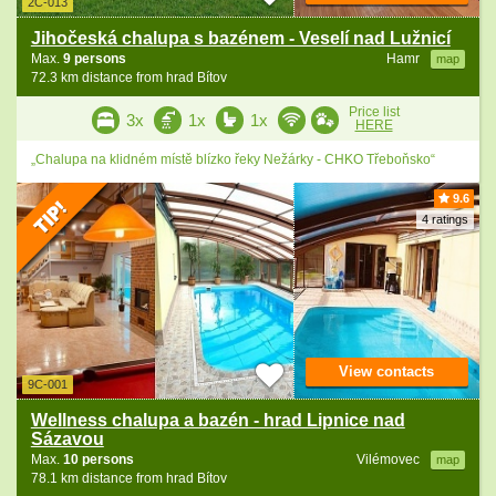
2C-013
Jihočeská chalupa s bazénem - Veselí nad Lužnicí
Max.
9 persons
Hamr
map
72.3 km distance from hrad Bítov
Price list
3x
1x
1x
HERE
„Chalupa na klidném místě blízko řeky Nežárky - CHKO Třeboňsko“
9.6
4 ratings
View contacts
9C-001
Wellness chalupa a bazén - hrad Lipnice nad
Sázavou
Max.
10 persons
Vilémovec
map
78.1 km distance from hrad Bítov