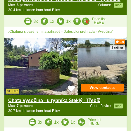
Max.
6 persons
Odunec
map
30.4 km distance from hrad Bítov
Price list
3x
1x
1x
HERE
„Chalupa s bazénem na zahradě - Dalešická přehrada - Vysočina“
9.9
1 ratings
View contacts
9C-007
Chata Vysočina - u rybníka Steklý - Třebíč
Max.
7 persons
Čechočovice
map
30.7 km distance from hrad Bítov
Price list
3x
1x
1x
HERE