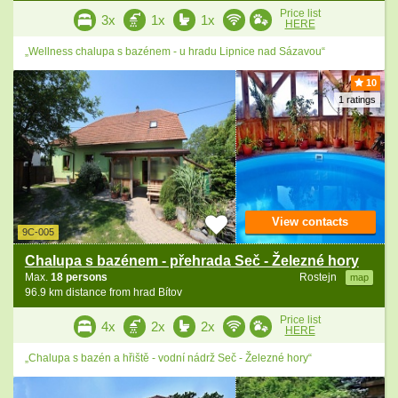
Price list
3x
1x
1x
HERE
„Wellness chalupa s bazénem - u hradu Lipnice nad Sázavou“
10
1 ratings
View contacts
9C-005
Chalupa s bazénem - přehrada Seč - Železné hory
Max.
18 persons
Rostejn
map
96.9 km distance from hrad Bítov
Price list
4x
2x
2x
HERE
„Chalupa s bazén a hřiště - vodní nádrž Seč - Železné hory“