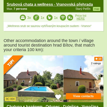
Srubová chata a wellness - Vranovská přehrada
Max.
7 persons
Starý Petřín
map
Price list
3x
1x
1x
HERE
„Wellness srub se saunou vyhřívaným koupacím sudem - Vranov“
Other accommodation around the town / village
around tourist destination hrad Bítov, that match
your criteria 100 km):
10
2 ratings
View contacts
9C-004
Chalupa s bazénem - Odunec - Dalešice - Vysočina