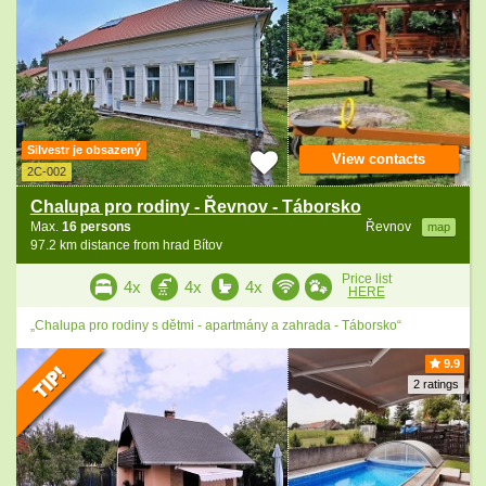
Silvestr je obsazený
View contacts
2C-002
Chalupa pro rodiny - Řevnov - Táborsko
Max.
16 persons
Řevnov
map
97.2 km distance from hrad Bítov
Price list
4x
4x
4x
HERE
„Chalupa pro rodiny s dětmi - apartmány a zahrada - Táborsko“
9.9
2 ratings