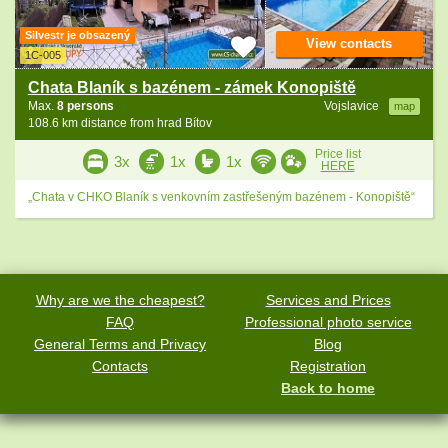
Silvestr je obsazený
View contacts
1C-005
Chata Blaník s bazénem - zámek Konopiště
Max.
8 persons
Vojslavice
map
108.6 km distance from hrad Bítov
Price list
3x
1x
1x
HERE
„Chata v CHKO Blaník s venkovním zastřešeným bazénem - Konopiště“
Why are we the cheapest?
Services and Prices
FAQ
Professional photo service
General Terms and Privacy
Blog
Contacts
Registration
Back to home