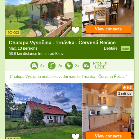
View contacts
9C-003
Chalupa Vysočina - Trnávka - Červená Řečice
Max.
13 persons
Dehtáře
map
68.6 km distance from hrad Bítov
Price list
4x
2x
2x
HERE
„Chalupa Vysočina nedaleko vodní nádrže Trnávka - Červená Řečice“
9.8
2 ratings
View contacts