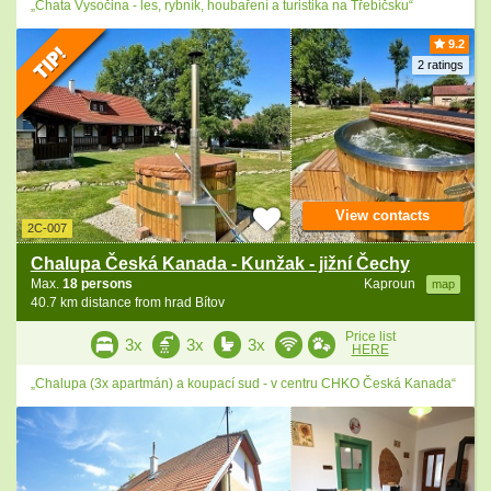
„Chata Vysočina - les, rybník, houbaření a turistika na Třebíčsku“
9.2
2 ratings
View contacts
2C-007
Chalupa Česká Kanada - Kunžak - jižní Čechy
Max.
18 persons
Kaproun
map
40.7 km distance from hrad Bítov
Price list
3x
3x
3x
HERE
„Chalupa (3x apartmán) a koupací sud - v centru CHKO Česká Kanada“