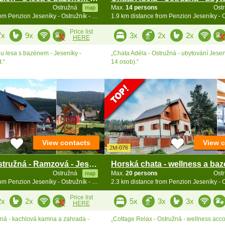
Ostružná
Max.
14 persons
Ost
map
1.7 km distance from Penzion Jeseníky - Ostružník - Petříkov - Ramzová
Price list
7x
9x
3x
2x
2x
HERE
u lesa s bazénem - Jeseníky -
„Chata Adéla - Ostružná - ubytování Jesen
.“
14 osob).“
View contacts
View 
2M-076
Roubenka Ostružná - Ramzová - Jeseníky
Ostružná
Max.
20 persons
Ost
map
2.1 km distance from Penzion Jeseníky - Ostružník - Petříkov - Ramzová
Price list
2x
2x
5x
3x
3x
HERE
ná - kachlová kamna a zahrada -
„Cottage Relax - Ostružná - wellness ac