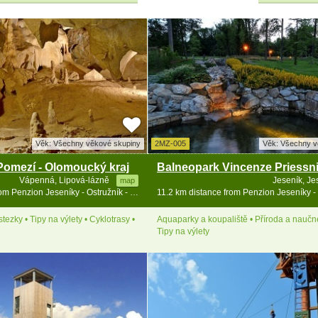
Věk: Všechny věkové skupiny
2MZ-005
Věk: Všechny v
omezí - Olomoucký kraj
Vápenná, Lipová-lázně
Jeseník, J
map
8.2 km distance from Penzion Jeseníky - Ostružník - Petříkov - Ramzová
tezky • Tipy na výlety • Cyklotrasy •
Aquaparky a koupaliště • Příroda a naučné
Tipy na výlety