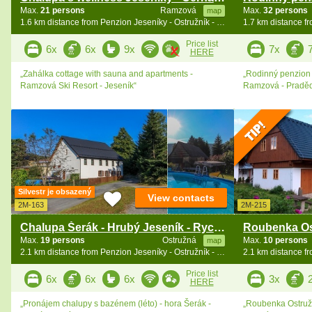
Max.
21 persons
Ramzová
Max.
32 persons
map
1.6 km distance from Penzion Jeseníky - Ostružník - Petříkov - Ramzová
Price list
6x
6x
9x
7x
HERE
„Zahálka cottage with sauna and apartments -
„Rodinný penzion 
Ramzová Ski Resort - Jeseník“
Ramzová - Praděd
Silvestr je obsazený
View contacts
2M-163
2M-215
Chalupa Šerák - Hrubý Jeseník - Rychlebské hory
Max.
19 persons
Ostružná
Max.
10 persons
map
2.1 km distance from Penzion Jeseníky - Ostružník - Petříkov - Ramzová
Price list
6x
6x
6x
3x
HERE
„Pronájem chalupy s bazénem (léto) - hora Šerák -
„Roubenka Ostruž