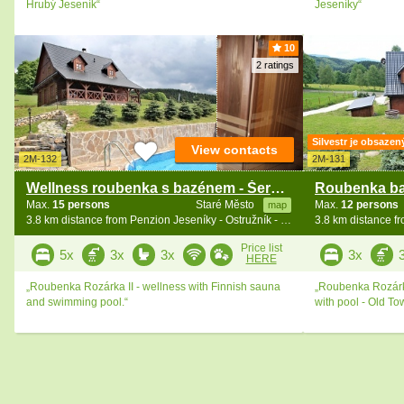
Hrubý Jeseník“
Jeseníky“
10
2 ratings
Silvestr je obsazen
View contacts
2M-132
2M-131
Wellness roubenka s bazénem - Šerák-Keprník
Max.
15 persons
Staré Město
Max.
12 persons
map
3.8 km distance from Penzion Jeseníky - Ostružník - Petříkov - Ramzová
Price list
5x
3x
3x
3x
HERE
„Roubenka Rozárka II - wellness with Finnish sauna
„Roubenka Rozárk
and swimming pool.“
with pool - Old To