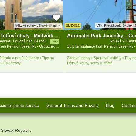
Věk: Všechny věkové skupiny
2MZ-012
Věk: Předškolák, Školák, J
Rozhledna u Tetřeví chaty - Medvědí hora
Adrenalin Park Jeseníky – Če
Desnou, Loučná nad Desnou
Polská 9, Česk
map
14.6 km distance from Penzion Jeseníky - Ostružník - Petříkov - Ramzová
Příroda a naučné stezky • Tipy na
Zábavní parky • Sportovní aktivity • Tipy na
 • Cyklotrasy
Dětské kouty, herny a hřiště
ssional photo service
General Terms and Privacy
Blog
Contac
 Slovak Republic