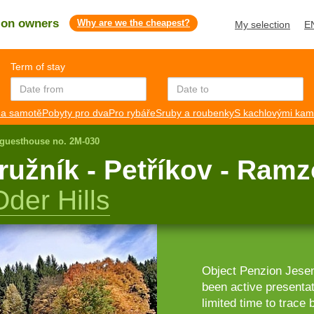
s on owners
Why are we the cheapest?
My selection
E
Term of stay
a samotě
Pobyty pro dva
Pro rybáře
Sruby a roubenky
S kachlovými ka
guesthouse no. 2M-030
ružník - Petříkov - Ram
der Hills
Object Penzion Jesen
been active presenta
limited time to trace 