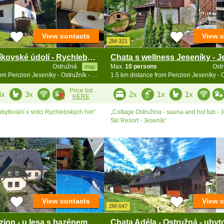
View contacts
View 
2M-321
Penzion Petříkovské údolí - Rychlebské hory
Ostružná
Max.
10 persons
Ost
map
0.1 km distance from Penzion Jeseníky - Ostružník - Petříkov - Ramzová
Price list
3x
3x
2x
1x
1x
HERE
ubytování v srdci Rychlebských hor“
„Cottage Ostružina - sauna and hot tub - 
Ski Resort - Jeseník“
View contacts
View 
2M-047
Rodinný penzion - u lesa s bazénem - Ramzová