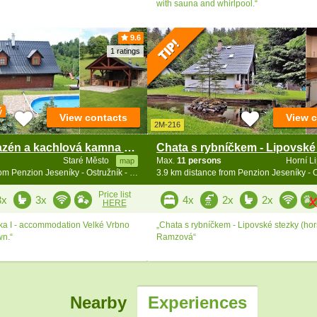
with sauna and whirlpool.“
9.6
1 ratings
ý
View contacts
View 
2M-216
Roubenka bazén a kachlová kamna - Ostružník
Staré Město
Max.
11 persons
Horní L
map
3.8 km distance from Penzion Jeseníky - Ostružník - Petříkov - Ramzová
Price list
3x
3x
4x
2x
2x
HERE
a I - accommodation Velké Vrbno
„Chata s rybníčkem - Lipovské stezky (hor
wn.“
Ramzová“
Nearby
Experiences