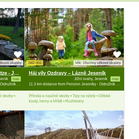
ěkové skupiny
2MZ-002
Věk: Všechny věkové skupiny
Balneopark Vincenze Priessnitze - Jeseník
Háj víly Ozdravy – Lázně Jeseník
eseník
Jižní svahy, Jeseník
map
map
11.2 km distance from Penzion Jeseníky - Ostružník - Petříkov - Ramzová
11.3 km distance from Penzion Jeseníky - Ostružník - Petříkov - Ramzová
 stezky •
Příroda a naučné stezky • Tipy na výlety • Dětské
kouty, herny a hřiště • Rozhledny