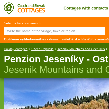
Cottages with contact
CZ
EN
Select a location search
Oblíbené vyhledávání
Pes - domácí zvíře
Dětské hřistě
S bazénem
N
Holiday cottages
>
Czech Republic
>
Jesenik Mountains and Oder Hills
>
Penzion Jeseníky - Ost
Jesenik Mountains and O