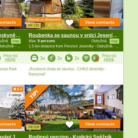
Silvestr je obsazený
contacts
View contacts
2M-135
Chata s wellness Jeseníky - Jeskyně na Pomezí
Roubenka se saunou v srdci Jeseníků - Ramzová
ružná
Max.
9 persons
Ostružná
map
map
1.5 km distance from Penzion Jeseníky - Ostružník - Petříkov - Ramzová
1.5 km distance from Penzion Jeseníky - Ostružník - Petříkov - Ramzová
Price list
Price list
3x
2x
2x
HERE
HERE
Jonas Park
„Roubená chata se saunou - CHKO Jeseníky -
Ramzová“
6.3
2 ratings
contacts
View contacts
2M-028
Chata Adéla - Ostružná - ubytování Jeseník
Rodinný penzion - Kralický Sněžník - Dolní Morava