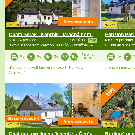
View contacts
2M-029
2M-266
Chata Šerák - Keprník - Mračná hora - Jeseníky
Max.
24 persons
Ostružná
Max.
15 persons
map
0 km distance from Penzion Jeseníky - Ostružník - Petříkov - Ramzová
Price list
6x
6x
6x
3x
HERE
„Pension in a well-known ski-resort - Petříkov,
„Penzion Eliška - 
Ostružná.“
Silvestr je obsazený
View contacts
2M-273
2M-043
Chalupa s wellness Jeseníky - Čerňava a Šerák