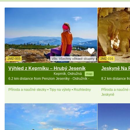
2MZ-003
Věk: Všechny věkové skupiny
2MZ-016
Výhled z Keprníku – Hrubý Jeseník
Jeskyně Na P
Keprník, Ostružná
map
6.2 km distance from Penzion Jeseníky - Ostružník - Petříkov - Ramzová
Příroda a naučné stezky • Tipy na výlety • Rozhledny
Příroda a naučné s
Jeskyně