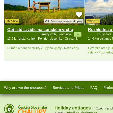
2MZ-004
Věk: Všechny věkové skupiny
2MZ-018
Obří stůl a židle na Lánském vrchu
Lánský vrch, Skorošice
Kouty nad 
map
13.9 km distance from Penzion Jeseníky - Ostružník - Petříkov - Ramzová
Příroda a naučné stezky • Tipy na výlety • Rozhledny
Lyžařské areály • 
výlety • Rozhledny
Why are we the cheapest?
Services and Prices
FAQ
Profe
Holiday cottages
in Czech and
e-mail:
info@cs-chalupy.cz