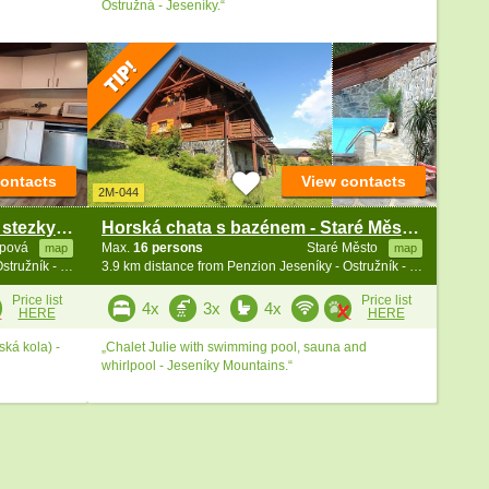
Ostružná - Jeseníky.“
contacts
View contacts
2M-044
Chata s rybníčkem - Lipovské stezky - Ramzová
Horská chata s bazénem - Staré Město - Ostružná
ipová
Max.
16 persons
Staré Město
map
map
3.9 km distance from Penzion Jeseníky - Ostružník - Petříkov - Ramzová
3.9 km distance from Penzion Jeseníky - Ostružník - Petříkov - Ramzová
Price list
Price list
4x
3x
4x
HERE
HERE
ská kola) -
„Chalet Julie with swimming pool, sauna and
whirlpool - Jeseníky Mountains.“