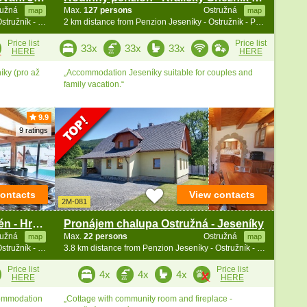
ružná
Max.
127 persons
Ostružná
map
map
1.9 km distance from Penzion Jeseníky - Ostružník - Petříkov - Ramzová
2 km distance from Penzion Jeseníky - Ostružník - Petříkov - Ramzová
Price list
Price list
33x
33x
33x
HERE
HERE
íky (pro až
„Accommodation Jeseníky suitable for couples and
family vacation.“
9.9
9 ratings
contacts
View contacts
2M-081
Horská chata - wellness a bazén - Hrubý Jeseník
Pronájem chalupa Ostružná - Jeseníky
ružná
Max.
22 persons
Ostružná
map
map
2.3 km distance from Penzion Jeseníky - Ostružník - Petříkov - Ramzová
3.8 km distance from Penzion Jeseníky - Ostružník - Petříkov - Ramzová
Price list
Price list
4x
4x
4x
HERE
HERE
commodation
„Cottage with community room and fireplace -