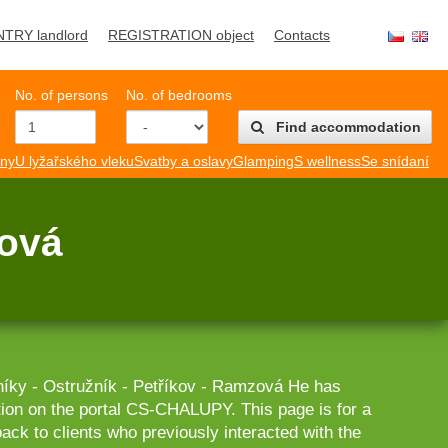
NTRY landlord
REGISTRATION object
Contacts
No. of persons
No. of bedrooms
Find accommodation
mny
U lyžařského vleku
Svatby a oslavy
Glamping
S wellness
Se snídaní
zová
íky - Ostružník - Petříkov - Ramzová He has
tion on the portal CS-CHALUPY. This page is for a
back to clients who previously interacted with the