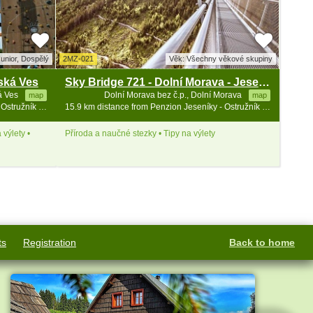
unior, Dospělý
2MZ-021
Věk: Všechny věkové skupiny
ská Ves
Sky Bridge 721 - Dolní Morava - Jeseníky
á Ves
Dolní Morava bez č.p., Dolní Morava
map
map
15.1 km distance from Penzion Jeseníky - Ostružník - Petříkov - Ramzová
15.9 km distance from Penzion Jeseníky - Ostružník - Petříkov - Ramzová
 výlety •
Příroda a naučné stezky • Tipy na výlety
ts
Registration
Back to home