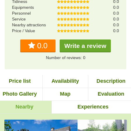
Tidiness
0.0
Equipments
0.0
Personnel
0.0
Service
0.0
Nearby attractions
0.0
Price / Value
0.0
0.0
Write a review
Number of reviews: 0
Price list
Availability
Description
Photo Gallery
Map
Evaluation
Nearby
Experiences