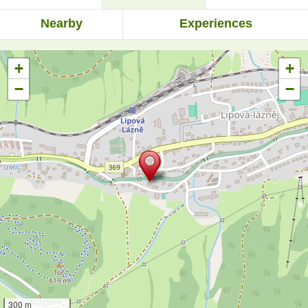
Nearby
Experiences
+
+
−
−
300 m