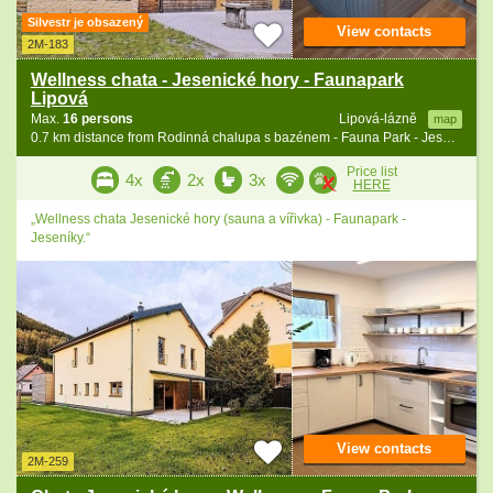
Silvestr je obsazený
View contacts
2M-183
Wellness chata - Jesenické hory - Faunapark
Lipová
Max.
16 persons
Lipová-lázně
map
0.7 km distance from Rodinná chalupa s bazénem - Fauna Park - Jeseníky
Price list
4x
2x
3x
HERE
„Wellness chata Jesenické hory (sauna a vířivka) - Faunapark -
Jeseníky.“
View contacts
2M-259