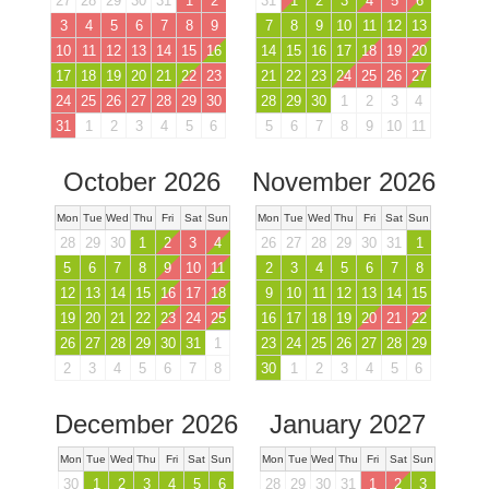
27
28
29
30
31
1
2
31
1
2
3
4
5
6
3
4
5
6
7
8
9
7
8
9
10
11
12
13
10
11
12
13
14
15
16
14
15
16
17
18
19
20
17
18
19
20
21
22
23
21
22
23
24
25
26
27
24
25
26
27
28
29
30
28
29
30
1
2
3
4
31
1
2
3
4
5
6
5
6
7
8
9
10
11
October 2026
November 2026
Mon
Tue
Wed
Thu
Fri
Sat
Sun
Mon
Tue
Wed
Thu
Fri
Sat
Sun
28
29
30
1
2
3
4
26
27
28
29
30
31
1
5
6
7
8
9
10
11
2
3
4
5
6
7
8
12
13
14
15
16
17
18
9
10
11
12
13
14
15
19
20
21
22
23
24
25
16
17
18
19
20
21
22
26
27
28
29
30
31
1
23
24
25
26
27
28
29
2
3
4
5
6
7
8
30
1
2
3
4
5
6
December 2026
January 2027
Mon
Tue
Wed
Thu
Fri
Sat
Sun
Mon
Tue
Wed
Thu
Fri
Sat
Sun
30
1
2
3
4
5
6
28
29
30
31
1
2
3