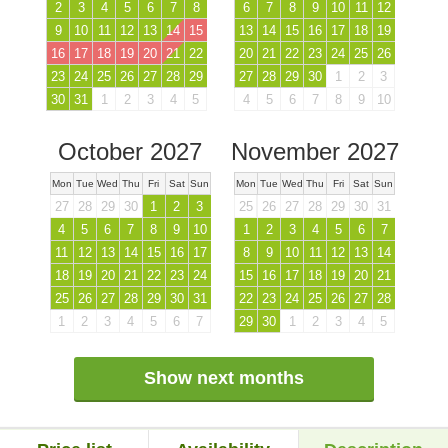
2
3
4
5
6
7
8
6
7
8
9
10
11
12
9
10
11
12
13
14
15
13
14
15
16
17
18
19
16
17
18
19
20
21
22
20
21
22
23
24
25
26
23
24
25
26
27
28
29
27
28
29
30
1
2
3
30
31
1
2
3
4
5
4
5
6
7
8
9
10
October 2027
November 2027
Mon
Tue
Wed
Thu
Fri
Sat
Sun
Mon
Tue
Wed
Thu
Fri
Sat
Sun
27
28
29
30
1
2
3
25
26
27
28
29
30
31
4
5
6
7
8
9
10
1
2
3
4
5
6
7
11
12
13
14
15
16
17
8
9
10
11
12
13
14
18
19
20
21
22
23
24
15
16
17
18
19
20
21
25
26
27
28
29
30
31
22
23
24
25
26
27
28
1
2
3
4
5
6
7
29
30
1
2
3
4
5
Show next months