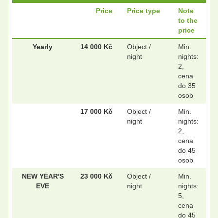
Price
Price type
Note
to the
.
.
price
Yearly
14 000 Kč
Object /
Min.
night
nights:
.
.
2,
cena
do 35
osob
17 000 Kč
Object /
Min.
night
nights:
2,
cena
do 45
osob
NEW YEAR'S
23 000 Kč
Object /
Min.
EVE
night
nights:
5,
cena
do 45