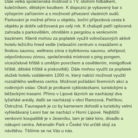
Dále velká společenská místnost s TV, stolním fotbálkem,
kulečníkem, dětským koutkem. K dispozici je vybavený bar s
výčepním zařízením a s možností přivezení vlastních sudů.
Parkování je možné přímo u objektu, boční příjezdová cesta k
objektu je dobře udržovaná po celý rok. K chalupě patří oplocená
zahrada s parkovištěm, ohništěm s pergolou a venkovním
bazénem. Klienti mohou za poplatek využít volnočasových aktivit
hotelu ležícího hned vedle (relaxační centrum s masážemi a
finskou saunou, wellness zóna s bylinkovou saunou, whirlpool,
odpočinkovou zónou, společenská místnost s ping pongem,
víceúčelové hřiště s umělým povrchem a osvětlením, minigolfové
hřiště, dětské hřiště a pískoviště). Dále mohou využít za poplatek
služeb hotelu vzdáleném 1200 m, který nabízí možnost využití
rozsáhlého wellness centra. Možnost pořádání firemních akcí a
rodinných oslav. Okolí je protkané cyklostezkami, turistickými a
běžeckými trasami. Přímo v Lipové lázních se nacházejí dva
lyžařské areály, další se nacházejí v obci Ramzová, Petříkov,
Ostružná. Faunapark je co by kamenem dohodil a turisticky velmi
vyhledávaný Lesní bar se nachází v Horní Lipové. Nejbližší
venkovní koupaliště je v Jeseníku, tam je také kino, divadlo a
nákupní centra. Adrenalin Park v České Vsi určitě stojí za
návštěvu. Těšíme se na Vás u nás.