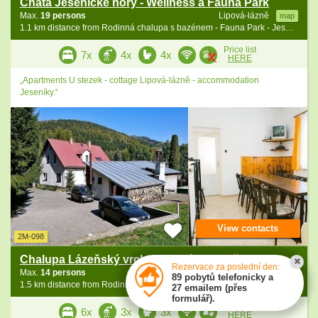
Chata Jesenické hory - Wellness a Fauna Park
Max.
19 persons
Lipová-lázně
map
1.1 km distance from Rodinná chalupa s bazénem - Fauna Park - Jeseníky
Price list
7x
4x
4x
HERE
„Apartments U stezek - cottage Lipová-lázně - accommodation
Jeseníky.“
View contacts
2M-098
Chalupa Lázeňský vrch - Jeseník - Praděd
Rezervace za poslední den:
Max.
14 persons
Lipová-lázně
map
89 pobytů telefonicky a
1.5 km distance from Rodinná chalupa s bazénem - Fauna Park - Jeseníky
27 emailem (přes
formulář).
Price list
6x
3x
3x
HERE