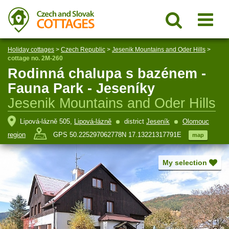
Holiday cottages
>
Czech Republic
>
Jesenik Mountains and Oder Hills
>
cottage no. 2M-260
Rodinná chalupa s bazénem -
Fauna Park - Jeseníky
Jesenik Mountains and Oder Hills
Lipová-lázně 505,
Lipová-lázně
district
Jeseník
Olomouc
region
GPS 50.225297062778N 17.13221317791E
map
My selection