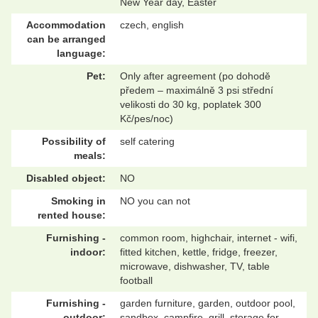
New Year day, Easter
Accommodation
czech, english
can be arranged
language:
Pet:
Only after agreement (po dohodě
předem – maximálně 3 psi střední
velikosti do 30 kg, poplatek 300
Kč/pes/noc)
Possibility of
self catering
meals:
Disabled object:
NO
Smoking in
NO you can not
rented house:
Furnishing -
common room, highchair, internet - wifi,
indoor:
fitted kitchen, kettle, fridge, freezer,
microwave, dishwasher, TV, table
football
Furnishing -
garden furniture, garden, outdoor pool,
outdoor:
sandbox, campfire, grill, storage for