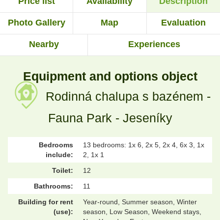
Price list
Availability
Description
Photo Gallery
Map
Evaluation
Nearby
Experiences
Equipment and options object
Rodinná chalupa s bazénem -
Fauna Park - Jeseníky
Bedrooms
13 bedrooms: 1x 6, 2x 5, 2x 4, 6x 3, 1x
include:
2, 1x 1
Toilet:
12
Bathrooms:
11
Building for rent
Year-round, Summer season, Winter
(use):
season, Low Season, Weekend stays,