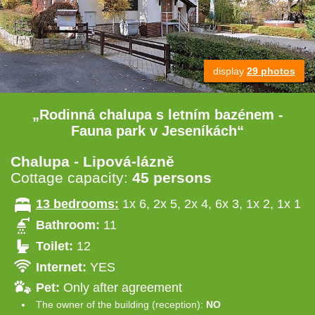
display
29 photos
„Rodinná chalupa s letním bazénem -
Fauna park v Jeseníkách“
Chalupa - Lipová-lázně
Cottage capacity:
45 persons
13 bedrooms:
1x 6, 2x 5, 2x 4, 6x 3, 1x 2, 1x 1
Bathroom:
11
Toilet:
12
Internet:
YES
Pet:
Only after agreement
The owner of the building (reception):
NO