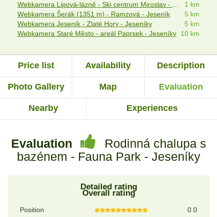
Webkamera Lipová-lázně - Ski centrum Miroslav - Horní Lipová
1 km
Webkamera Šerák (1351 m) - Ramzová - Jeseník
5 km
Webkamera Jeseník - Zlaté Hory - Jeseníky
5 km
Webkamera Staré Město - areál Paprsek - Jeseníky
10 km
Price list
Availability
Description
Photo Gallery
Map
Evaluation
Nearby
Experiences
Evaluation
Rodinná chalupa s
bazénem - Fauna Park - Jeseníky
Detailed rating
Overall rating
Position
0.0