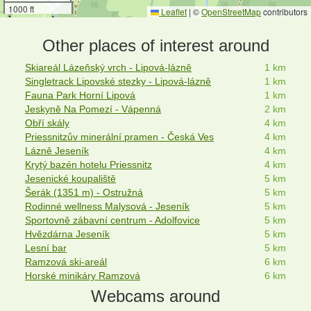
1000 ft
Leaflet
|
©
OpenStreetMap
contributors
Other places of interest around
Skiareál Lázeňský vrch - Lipová-lázně
1 km
Singletrack Lipovské stezky - Lipová-lázně
1 km
Fauna Park Horní Lipová
1 km
Jeskyně Na Pomezí - Vápenná
2 km
Obří skály
4 km
Priessnitzův minerální pramen - Česká Ves
4 km
Lázně Jeseník
4 km
Krytý bazén hotelu Priessnitz
4 km
Jesenické koupaliště
5 km
Šerák (1351 m) - Ostružná
5 km
Rodinné wellness Malysová - Jeseník
5 km
Sportovně zábavní centrum - Adolfovice
5 km
Hvězdárna Jeseník
5 km
Lesní bar
5 km
Ramzová ski-areál
6 km
Horské minikáry Ramzová
6 km
Webcams around