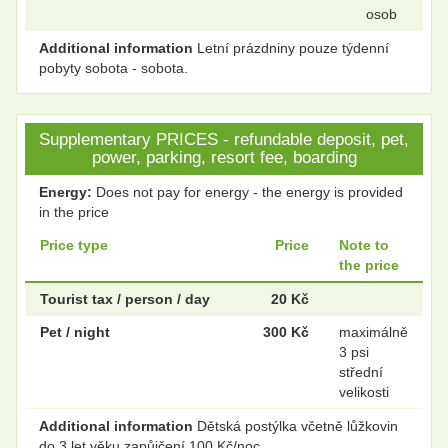
osob
Additional information
Letní prázdniny pouze týdenní
pobyty sobota - sobota.
Supplementary PRICES - refundable deposit, pet,
power, parking, resort fee, boarding
Energy:
Does not pay for energy - the energy is provided
in the price
Price type
Price
Note to
the price
Tourist tax / person / day
20 Kč
Pet / night
300 Kč
maximálně
3 psi
střední
velikosti
Additional information
Dětská postýlka včetně lůžkovin
do 3 let věku zapůjčení 100 Kč/noc.