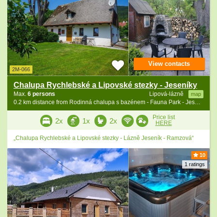
View contacts
2M-066
Chalupa Rychlebské a Lipovské stezky - Jeseníky
Max.
6 persons
Lipová-lázně
map
0.2 km distance from Rodinná chalupa s bazénem - Fauna Park - Jeseníky
Price list
2x
1x
2x
HERE
„Chalupa Rychlebské a Lipovské stezky - Lázně Jeseník - Ramzová“
10
1 ratings