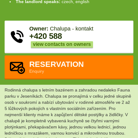
The landlord speaks:
czech, english
Owner:
Chalupa - kontakt
+420 588
view contacts on owners
RESERVATION
Enquiry
Rodinná chalupa s letním bazénem a zahradou nedaleko Fauna
parku v Jeseníkách. Chalupa se pronajímá v celku jedné skupině
osob v soukromí a nabízí ubytování v rodinné atmosféře ve 2 až
5 lůžkových pokojích s vlastním sociálním zařízením. Pro
nejmenší klienty máme k zapůjčení dětské postýlky a židličky. V
chalupě je kompletně vybavená kuchyně se čtyřmi varnými
plotýnkami, překapávačem kávy, jednou velkou lednicí, jednou
ledničkou s mrazákem, varnou konvicí a mikrovlnnou troubou.