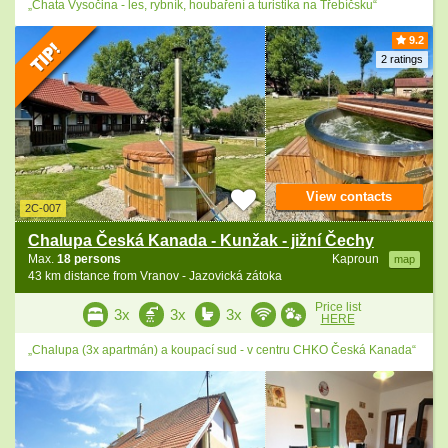
„Chata Vysočina - les, rybník, houbaření a turistika na Třebíčsku“
9.2
2 ratings
View contacts
2C-007
Chalupa Česká Kanada - Kunžak - jižní Čechy
Max.
18 persons
Kaproun
map
43 km distance from Vranov - Jazovická zátoka
Price list
3x
3x
3x
HERE
„Chalupa (3x apartmán) a koupací sud - v centru CHKO Česká Kanada“