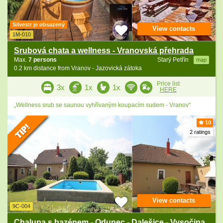
Silvestr je obsazený
View contacts
1M-010
Srubová chata a wellness - Vranovská přehrada
Max.
7 persons
Starý Petřín
map
0.2 km distance from Vranov - Jazovická zátoka
Price list
3x
1x
1x
HERE
„Wellness srub se saunou vyhřívaným koupacím sudem - Vranov“
10
2 ratings
View contacts
9C-004
Chalupa s bazénem - Odunec - Dalešice - Vysočina