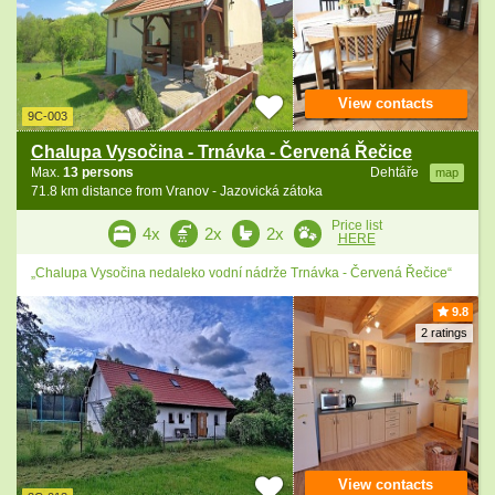
View contacts
9C-003
Chalupa Vysočina - Trnávka - Červená Řečice
Max.
13 persons
Dehtáře
map
71.8 km distance from Vranov - Jazovická zátoka
Price list
4x
2x
2x
HERE
„Chalupa Vysočina nedaleko vodní nádrže Trnávka - Červená Řečice“
9.8
2 ratings
View contacts