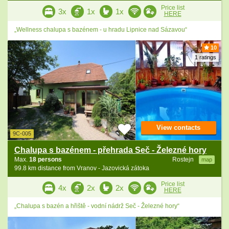
Price list
3x
1x
1x
HERE
„Wellness chalupa s bazénem - u hradu Lipnice nad Sázavou“
10
1 ratings
View contacts
9C-005
Chalupa s bazénem - přehrada Seč - Železné hory
Max.
18 persons
Rostejn
map
99.8 km distance from Vranov - Jazovická zátoka
Price list
4x
2x
2x
HERE
„Chalupa s bazén a hřiště - vodní nádrž Seč - Železné hory“