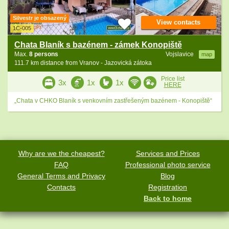
Silvestr je obsazený
View contacts
1C-005
Chata Blaník s bazénem - zámek Konopiště
Max.
8 persons
Vojslavice
map
111.7 km distance from Vranov - Jazovická zátoka
Price list
3x
1x
1x
HERE
„Chata v CHKO Blaník s venkovním zastřešeným bazénem - Konopiště“
Why are we the cheapest?
Services and Prices
FAQ
Professional photo service
General Terms and Privacy
Blog
Contacts
Registration
Back to home