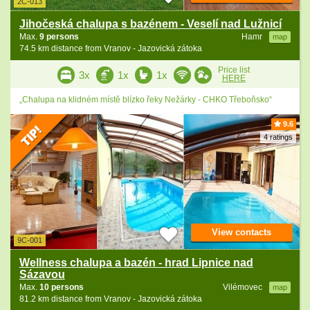
2C-013
Jihočeská chalupa s bazénem - Veselí nad Lužnicí
Max.
9 persons
Hamr
map
74.5 km distance from Vranov - Jazovická zátoka
Price list
3x
1x
1x
HERE
„Chalupa na klidném místě blízko řeky Nežárky - CHKO Třeboňsko“
9.6
4 ratings
View contacts
9C-001
Wellness chalupa a bazén - hrad Lipnice nad
Sázavou
Max.
10 persons
Vilémovec
map
81.2 km distance from Vranov - Jazovická zátoka