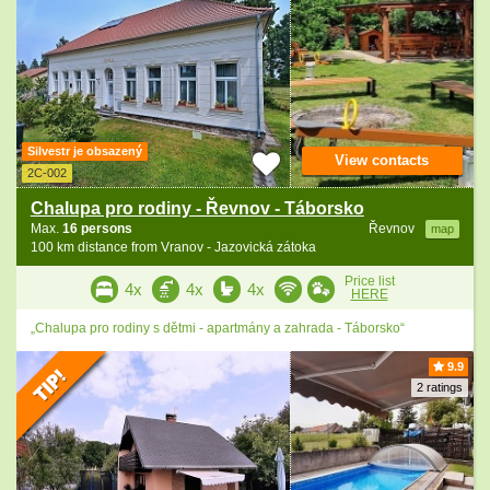
Silvestr je obsazený
View contacts
2C-002
Chalupa pro rodiny - Řevnov - Táborsko
Max.
16 persons
Řevnov
map
100 km distance from Vranov - Jazovická zátoka
Price list
4x
4x
4x
HERE
„Chalupa pro rodiny s dětmi - apartmány a zahrada - Táborsko“
9.9
2 ratings