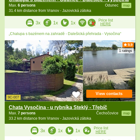
Max.
6 persons
Odunec
map
31.4 km distance from Vranov - Jazovická zátoka
Price list
3x
1x
1x
HERE
„Chalupa s bazénem na zahradě - Dalešická přehrada - Vysočina“
9.9
1 ratings
View contacts
9C-007
Chata Vysočina - u rybníka Steklý - Třebíč
Max.
7 persons
Čechočovice
map
33.2 km distance from Vranov - Jazovická zátoka
Price list
3x
1x
1x
HERE