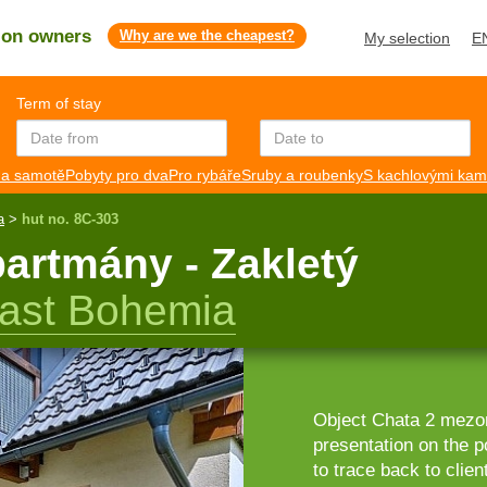
s on owners
Why are we the cheapest?
My selection
E
Term of stay
a samotě
Pobyty pro dva
Pro rybáře
Sruby a roubenky
S kachlovými ka
a
>
hut no. 8C-303
artmány - Zakletý
East Bohemia
Object Chata 2 mezon
presentation on the p
to trace back to clien