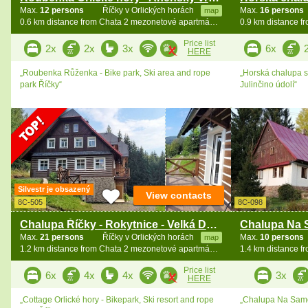
Max.
12 persons
Říčky v Orlických horách
Max.
16 persons
map
0.6 km distance from Chata 2 mezonetové apartmány - Zakletý
Price list
2x
2x
3x
6x
HERE
„Roubenka Růženka - Bike park, Ski area and rope
„Horská chalupa 
park Říčky“
Julinčino údolí“
Silvestr je obsazený
View contacts
8C-505
8C-098
Chalupa Říčky - Rokytnice - Velká Deštná
Max.
21 persons
Říčky v Orlických horách
Max.
10 persons
map
1.2 km distance from Chata 2 mezonetové apartmány - Zakletý
Price list
6x
4x
4x
3x
HERE
„Cottage Orlické hory - Bikepark, Ski resort and rope
„Chalupa Na Samot