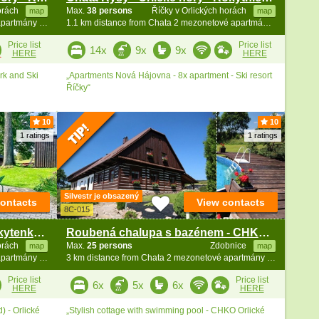
horách
Max.
38 persons
Říčky v Orlických horách
map
map
1 km distance from Chata 2 mezonetové apartmány - Zakletý
1.1 km distance from Chata 2 mezonetové apartmány - Zakletý
Price list
Price list
14x
9x
9x
HERE
HERE
rk and Ski
„Apartments Nová Hájovna - 8x apartment - Ski resort
Říčky“
10
10
1 ratings
1 ratings
Silvestr je obsazený
contacts
View contacts
8C-015
Chalupa s wellness - říčka Rokytenka - Orlické hory
Roubená chalupa s bazénem - CHKO Orlické hory
horách
Max.
25 persons
Zdobnice
map
map
3 km distance from Chata 2 mezonetové apartmány - Zakletý
3 km distance from Chata 2 mezonetové apartmány - Zakletý
Price list
Price list
6x
5x
6x
HERE
HERE
 - Orlické
„Stylish cottage with swimming pool - CHKO Orlické