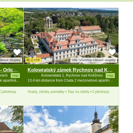
ěkové skupiny
8CZ-018
Věk: Všechny věkové skupiny
Naučná stezka Zemská brána - Orlické hory
Kolowratský zámek Rychnov nad Kněžnou
horách
Kolowratská 1, Rychnov nad Kněžnou
map
map
11.5 km distance from Chata 2 mezonetové apartmány - Zakletý
13.4 km distance from Chata 2 mezonetové apartmány - Zakletý
 Cyklotrasy
Hrady, zámky, památky • Tipy na výlety • Cyklotrasy