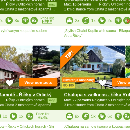
Říčky v Orlických horách
Max.
10 persons
Říčky v Orlických 
map
0.9 km distance from Chata 2 mezonetové apartmány - Zakletý
Price list
2x
3x
2x
1x
2x
HERE
s vyhřívaným koupacím sudem -
„Stylish Chalet Kopito with sauna - Bikepa
Area Říčky“
Silvestr je obsazený
View contacts
View 
8C-180
Chalupa Na Samotě - Říčky v Orlických horách
Říčky v Orlických horách
Max.
22 persons
Rokytnice v Orlických 
map
1.4 km distance from Chata 2 mezonetové apartmány - Zakletý
Price list
1x
1x
8x
5x
6x
HERE
ě - Říčky v Orlických horách - Ski
„Chalupa na samotě (sauna a koupací sud)