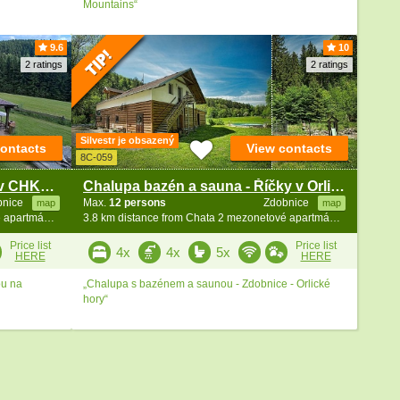
Mountains“
9.6
10
2 ratings
2 ratings
Silvestr je obsazený
contacts
View contacts
8C-059
Chalupa s bazénem - samota v CHKO Orlické hory
Chalupa bazén a sauna - Říčky v Orlických horách
bnice
Max.
12 persons
Zdobnice
map
map
3.8 km distance from Chata 2 mezonetové apartmány - Zakletý
3.8 km distance from Chata 2 mezonetové apartmány - Zakletý
Price list
Price list
4x
4x
5x
HERE
HERE
ou na
„Chalupa s bazénem a saunou - Zdobnice - Orlické
hory“