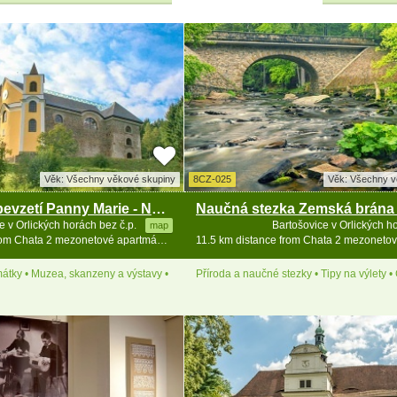
Věk: Všechny věkové skupiny
8CZ-025
Věk: Všechny v
Kostel Nanebevzetí Panny Marie - Neratov
e v Orlických horách bez č.p.
Bartošovice v Orlických 
map
6.9 km distance from Chata 2 mezonetové apartmány - Zakletý
átky • Muzea, skanzeny a výstavy •
Příroda a naučné stezky • Tipy na výlety •