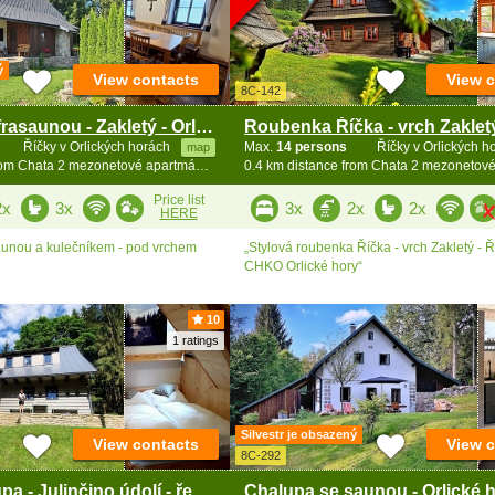
ý
View contacts
View 
8C-142
Chalupa s infrasaunou - Zakletý - Orlické hory
Říčky v Orlických horách
Max.
14 persons
Říčky v Orlických 
map
0.4 km distance from Chata 2 mezonetové apartmány - Zakletý
Price list
2x
3x
3x
2x
2x
HERE
aunou a kulečníkem - pod vrchem
„Stylová roubenka Říčka - vrch Zakletý - Ř
CHKO Orlické hory“
10
1 ratings
Silvestr je obsazený
View contacts
View 
8C-292
Horská chalupa - Julinčino údolí - řeka Říčka