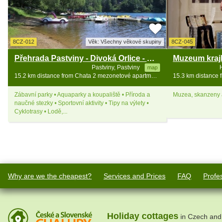
8CZ-012
Věk: Všechny věkové skupiny
8CZ-045
Přehrada Pastviny - Divoká Orlice - Nekoř
Muzeum kraj
Pastviny, Pastviny
map
15.2 km distance from Chata 2 mezonetové apartmány - Zakletý
Zábavní parky • Aquaparky a koupaliště • Příroda a
Muzea, skanzeny a
naučné stezky • Sportovní aktivity • Tipy na výlety •
Cyklotrasy • Lodě,...
Why are we the cheapest?
Services and Prices
FAQ
Profe
Holiday cottages
in Czech and