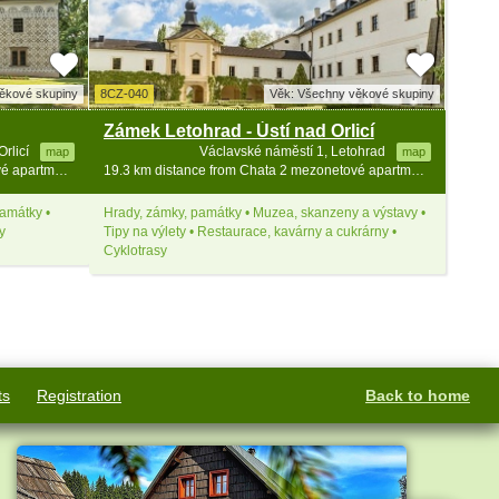
ěkové skupiny
8CZ-040
Věk: Všechny věkové skupiny
Zámek Letohrad - Ústí nad Orlicí
rlicí
Václavské náměstí 1, Letohrad
map
map
17.3 km distance from Chata 2 mezonetové apartmány - Zakletý
19.3 km distance from Chata 2 mezonetové apartmány - Zakletý
památky •
Hrady, zámky, památky • Muzea, skanzeny a výstavy •
y
Tipy na výlety • Restaurace, kavárny a cukrárny •
Cyklotrasy
ts
Registration
Back to home