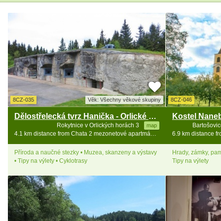
8CZ-035
Věk: Všechny věkové skupiny
8CZ-046
Dělostřelecká tvrz Hanička - Orlické hory
Rokytnice v Orlických horách 3
Bartošovic
map
4.1 km distance from Chata 2 mezonetové apartmány - Zakletý
Příroda a naučné stezky • Muzea, skanzeny a výstavy
Hrady, zámky, pam
• Tipy na výlety • Cyklotrasy
Tipy na výlety