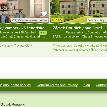
Věk: Všechny věkové skupiny
8CZ-022
Věk: Všechny v
ky Vamberk - Náchodsko
Zámek Doudleby nad Orlicí
Husovo náměstí 88, Vamberk
Rudé armády 1, Doudleby nad O
map
15.3 km distance from Chata 2 mezonetové apartmány - Zakletý
 výstavy • Tipy na výlety
Příroda a naučné stezky • Hrady, zámky, 
Muzea, skanzeny a výstavy • Tipy na výlet
ssional photo service
General Terms and Privacy
Blog
Contac
 Slovak Republic