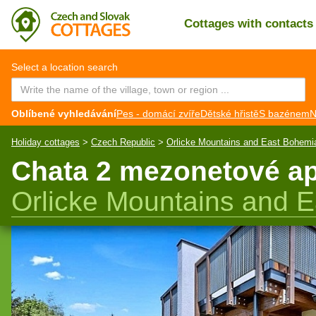
Cottages with contact
CZ
EN
Select a location search
Oblíbené vyhledávání
Pes - domácí zvíře
Dětské hřistě
S bazénem
N
Holiday cottages
>
Czech Republic
>
Orlicke Mountains and East Bohemi
Chata 2 mezonetové ap
Orlicke Mountains and 