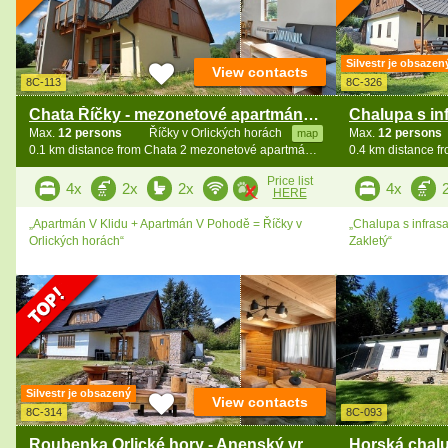
Silvestr je obsazen
View contacts
8C-113
8C-326
Chata Říčky - mezonetové apartmány Orlické hory
Max.
12 persons
Říčky v Orlických horách
Max.
12 persons
map
0.1 km distance from Chata 2 mezonetové apartmány - Zakletý
Price list
4x
2x
2x
4x
HERE
„Apartmán V Klidu + Apartmán V Pohodě = Říčky v
„Chalupa s infras
Orlických horách“
Zakletý“
Silvestr je obsazený
View contacts
8C-314
8C-093
Roubenka Orlické hory - Anenský vrch - Rysy