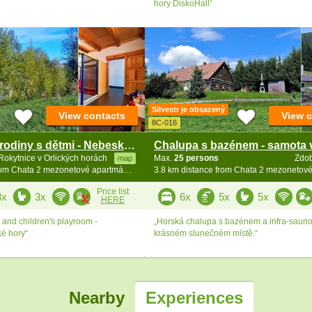
hory DiskoHall“
Silvestr je obsazený
View contacts
View 
8C-016
Chalupa pro rodiny s dětmi - Nebeská Rybná
Rokytnice v Orlických horách
Max.
25 persons
Zdo
map
3.5 km distance from Chata 2 mezonetové apartmány - Zakletý
Price list
3x
3x
6x
5x
5x
HERE
 and children's playroom -
„Horská chalupa s bazénem a infra-saun
ké hory“
krásném slunečném místě.“
Nearby
Experiences