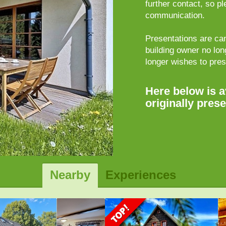
further contact, so p
communication.
Presentations are can
building owner no lo
longer wishes to pre
Here below is a
originally pres
Nearby
Experiences