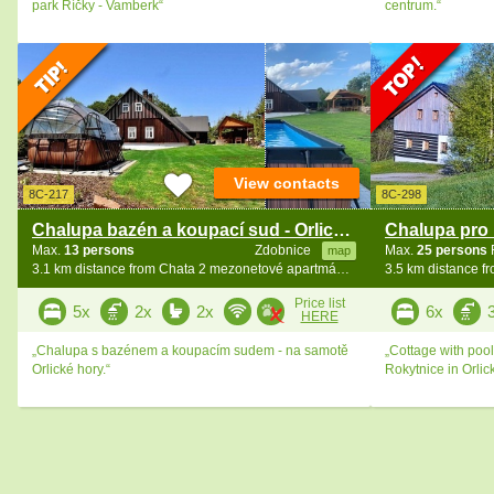
park Říčky - Vamberk“
centrum.“
View contacts
8C-217
8C-298
Chalupa bazén a koupací sud - Orlické hory
Max.
13 persons
Zdobnice
Max.
25 persons
map
3.1 km distance from Chata 2 mezonetové apartmány - Zakletý
Price list
5x
2x
2x
6x
HERE
„Chalupa s bazénem a koupacím sudem - na samotě
„Cottage with pool
Orlické hory.“
Rokytnice in Orlic