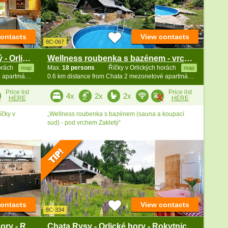
contacts
View contacts
8C-067
Roubenka Říčka - vrch Zakletý - Orlické hory
Wellness roubenka s bazénem - vrch Zakletý
horách
Max.
18 persons
Říčky v Orlických horách
map
map
0.4 km distance from Chata 2 mezonetové apartmány - Zakletý
0.6 km distance from Chata 2 mezonetové apartmány - Zakletý
Price list
Price list
4x
2x
2x
HERE
HERE
íčky v
„Wellness roubenka s bazénem (sauna a koupací
sud) - pod vrchem Zakletý“
contacts
View contacts
8C-334
Chalupa se saunou - Orlické hory - Rokytnice
Chata Rysy - Orlické hory - Rokytnice - Deštná