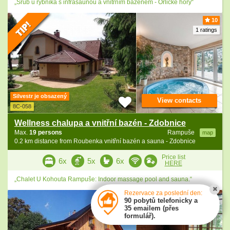
„Srub u rybníka s infrasaunou a vnitřním bazénem - Orlické hory“
10
1 ratings
Silvestr je obsazený
View contacts
8C-058
Wellness chalupa a vnitřní bazén - Zdobnice
Max.
19 persons
Rampuše
map
0.2 km distance from Roubenka vnitřní bazén a sauna - Zdobnice
Price list
6x
5x
6x
HERE
„Chalet U Kohouta Rampuše: Indoor massage pool and sauna.“
Rezervace za poslední den:
90 pobytů telefonicky a
35 emailem (přes
formulář).