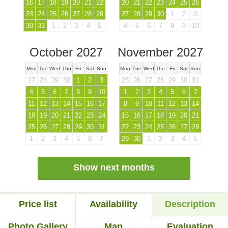
16
17
18
19
20
21
22
20
21
22
23
24
25
26
23
24
25
26
27
28
29
27
28
29
30
1
2
3
30
31
1
2
3
4
5
4
5
6
7
8
9
10
October 2027
November 2027
Mon
Tue
Wed
Thu
Fri
Sat
Sun
Mon
Tue
Wed
Thu
Fri
Sat
Sun
27
28
29
30
1
2
3
25
26
27
28
29
30
31
4
5
6
7
8
9
10
1
2
3
4
5
6
7
11
12
13
14
15
16
17
8
9
10
11
12
13
14
18
19
20
21
22
23
24
15
16
17
18
19
20
21
25
26
27
28
29
30
31
22
23
24
25
26
27
28
1
2
3
4
5
6
7
29
30
1
2
3
4
5
Show next months
Price list
Availability
Description
Photo Gallery
Map
Evaluation