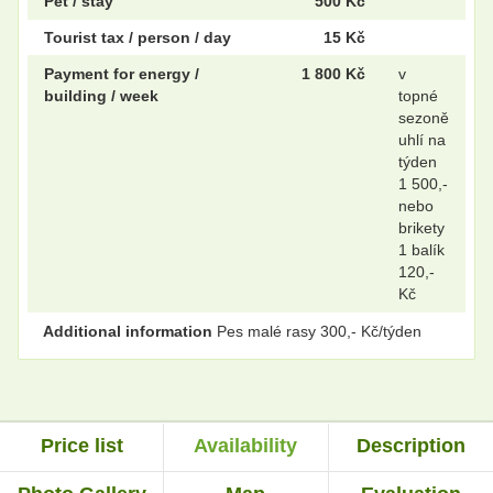
Pet / stay
500 Kč
Tourist tax / person / day
15 Kč
Payment for energy /
1 800 Kč
v
building / week
topné
sezoně
uhlí na
týden
1 500,-
nebo
brikety
1 balík
120,-
Kč
Additional information
Pes malé rasy 300,- Kč/týden
Price list
Availability
Description