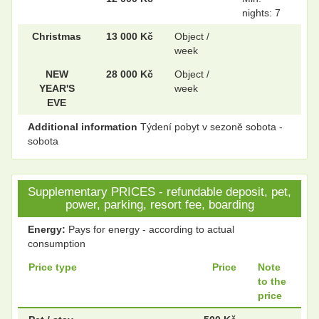
nights: 7
Christmas
13 000 Kč
Object /
week
NEW
28 000 Kč
Object /
YEAR'S
week
EVE
Additional information
Týdení pobyt v sezoně sobota -
sobota
Supplementary PRICES - refundable deposit, pet,
power, parking, resort fee, boarding
Energy:
Pays for energy - according to actual
consumption
Price type
Price
Note
to the
price