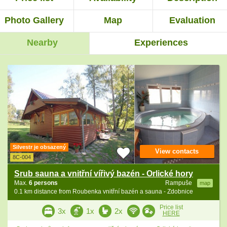
Photo Gallery
Map
Evaluation
Nearby
Experiences
Silvestr je obsazený
View contacts
8C-004
Srub sauna a vnitřní vířivý bazén - Orlické hory
Max.
6 persons
Rampuše
map
0.1 km distance from Roubenka vnitřní bazén a sauna - Zdobnice
Price list
3x
1x
2x
HERE