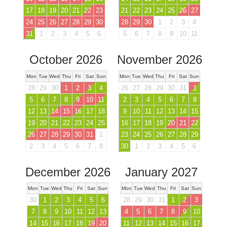
17
18
19
20
21
22
23
21
22
23
24
25
26
27
24
25
26
27
28
29
30
28
29
30
1
2
3
4
31
1
2
3
4
5
6
5
6
7
8
9
10
11
October 2026
November 2026
Mon
Tue
Wed
Thu
Fri
Sat
Sun
Mon
Tue
Wed
Thu
Fri
Sat
Sun
28
29
30
1
2
3
4
26
27
28
29
30
31
1
5
6
7
8
9
10
11
2
3
4
5
6
7
8
12
13
14
15
16
17
18
9
10
11
12
13
14
15
19
20
21
22
23
24
25
16
17
18
19
20
21
22
26
27
28
29
30
31
1
23
24
25
26
27
28
29
2
3
4
5
6
7
8
30
1
2
3
4
5
6
December 2026
January 2027
Mon
Tue
Wed
Thu
Fri
Sat
Sun
Mon
Tue
Wed
Thu
Fri
Sat
Sun
30
1
2
3
4
5
6
28
29
30
31
1
2
3
7
8
9
10
11
12
13
4
5
6
7
8
9
10
14
15
16
17
18
19
20
11
12
13
14
15
16
17