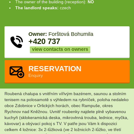
The owner of the building (reception):
NO
The landlord speaks:
czech
Owner:
Forštová Bohumila
+420 737
view contacts on owners
RESERVATION
Enquiry
Roubená chalupa s vnitřním vířivým bazénem, saunou a stolním
tenisem na polosamotě s výhledem na rybníček, poloha nedaleko
obce Zdobnice v Orlických horách, obec Rampuše, okres
Rychnov nad Kněžnou. Uvnitř roubenky najdete plně vybavenou
kuchyň (sklokeramická deska, mikrovlnná trouba, lednice, myčka,
kávovar) a obývací pokoj s TV. V patře jsou Vám k dispozici
celkem 4 ložnice: 3x 2-lůžková (ve 2 ložnicích 2-lůžko, ve třetí