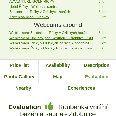
ADVENTURE GOLF ŘÍČKY
6 km
Hotel Říčky - Wellness centrum
6 km
Ski centrum Říčky v Orlických horách
6 km
Zřícenina hradu Klečkov
6 km
Webcams around
Webkamera Zdobnice - Říčky v Orlických horách - Liberk
3 km
Webkamera Uhřínov pod Deštnou - Zdobnice - Orlické hory
5 km
Webkamera Říčky v Orlických horách - Zdobnice
6 km
Webkamera Říčky v Orlických horách - skicentrum Říčky - Zakletý
6 km
Price list
Availability
Description
Photo Gallery
Map
Evaluation
Nearby
Experiences
Evaluation
Roubenka vnitřní
bazén a sauna - Zdobnice