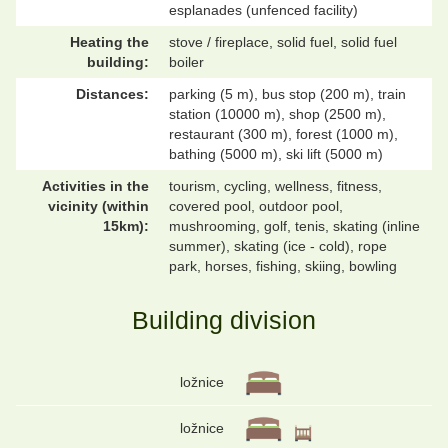
esplanades (unfenced facility)
Heating the
stove / fireplace, solid fuel, solid fuel
building:
boiler
Distances:
parking (5 m), bus stop (200 m), train
station (10000 m), shop (2500 m),
restaurant (300 m), forest (1000 m),
bathing (5000 m), ski lift (5000 m)
Activities in the
tourism, cycling, wellness, fitness,
vicinity (within
covered pool, outdoor pool,
15km):
mushrooming, golf, tenis, skating (inline
summer), skating (ice - cold), rope
park, horses, fishing, skiing, bowling
Building division
ložnice
ložnice