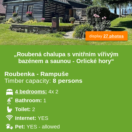
display
27 photos
„Roubená chalupa s vnitřním vířivým
bazénem a saunou - Orlické hory“
Roubenka - Rampuše
Timber capacity:
8 persons
4 bedrooms:
4x 2
Bathroom:
1
Toilet:
2
Internet:
YES
Pet:
YES - allowed