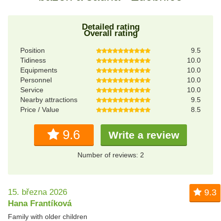
Detailed rating
Overall rating
Position
9.5
Tidiness
10.0
Equipments
10.0
Personnel
10.0
Service
10.0
Nearby attractions
9.5
Price / Value
8.5
9.6
Write a review
Number of reviews: 2
15. března 2026
9.3
Hana Frantíková
Family with older children