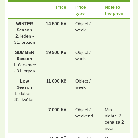
Price
Price
Note to
type
the price
.
.
WINTER
14 500 Kč
Object /
Season
week
2. leden -
31. březen
SUMMER
19 900 Kč
Object /
Season
week
1. červenec
- 31. srpen
Low
11 000 Kč
Object /
Season
week
1. duben -
31. květen
7 000 Kč
Object /
Min.
weekend
nights: 2,
cena za 2
noci