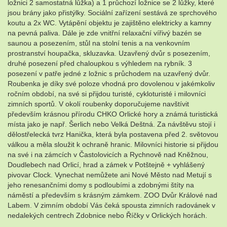
ložnici 2 samostatná lůžka) a 1 průchozí ložnice se 2 lůžky, které
jsou brány jako přistýlky. Sociální zařízení sestává ze sprchového
koutu a 2x WC. Vytápění objektu je zajištěno elektricky a kamny
na pevná paliva. Dále je zde vnitřní relaxační vířivý bazén se
saunou a posezením, stůl na stolní tenis a na venkovním
prostranství houpačka, skluzavka. Uzavřený dvůr s posezením,
druhé posezení před chaloupkou s výhledem na rybník. 3
posezení v patře jedné z ložnic s průchodem na uzavřený dvůr.
Roubenka je díky své poloze vhodná pro dovolenou v jakémkoliv
ročním období, na své si přijdou turisté, cykloturisté i milovníci
zimních sportů. V okolí roubenky doporučujeme navštívit
především krásnou přírodu CHKO Orlické hory a známá turistická
místa jako je např. Šerlich nebo Velká Deštná. Za návštěvu stojí i
dělostřelecká tvrz Hanička, která byla postavena před 2. světovou
válkou a měla sloužit k ochraně hranic. Milovníci historie si přijdou
na své i na zámcích v Častolovicích a Rychnově nad Kněžnou,
Doudlebech nad Orlicí, hrad a zámek v Potštejně + vyhlášený
pivovar Clock. Vynechat nemůžete ani Nové Město nad Metují s
jeho renesančními domy s podloubími a zdobnými štíty na
náměstí a především s krásným zámkem. ZOO Dvůr Králové nad
Labem. V zimním období Vás čeká spousta zimních radovánek v
nedalekých centrech Zdobnice nebo Říčky v Orlických horách.