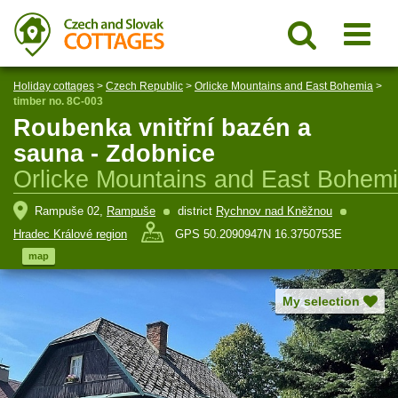
Holiday cottages
>
Czech Republic
>
Orlicke Mountains and East Bohemia
>
timber no. 8C-003
Roubenka vnitřní bazén a
sauna - Zdobnice
Orlicke Mountains and East Bohem
Rampuše 02,
Rampuše
district
Rychnov nad Kněžnou
Hradec Králové region
GPS 50.2090947N 16.3750753E
map
My selection