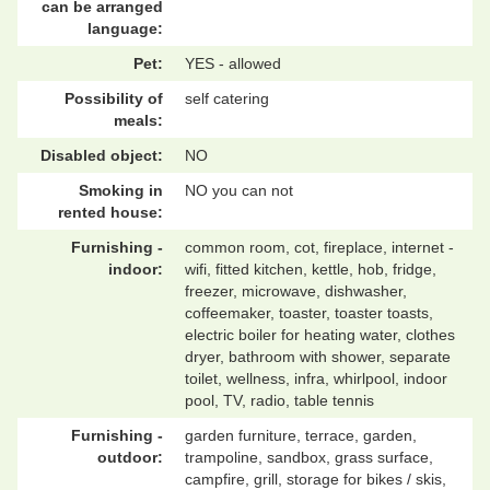
can be arranged
language:
Pet:
YES - allowed
Possibility of
self catering
meals:
Disabled object:
NO
Smoking in
NO you can not
rented house:
Furnishing -
common room, cot, fireplace, internet -
indoor:
wifi, fitted kitchen, kettle, hob, fridge,
freezer, microwave, dishwasher,
coffeemaker, toaster, toaster toasts,
electric boiler for heating water, clothes
dryer, bathroom with shower, separate
toilet, wellness, infra, whirlpool, indoor
pool, TV, radio, table tennis
Furnishing -
garden furniture, terrace, garden,
outdoor:
trampoline, sandbox, grass surface,
campfire, grill, storage for bikes / skis,