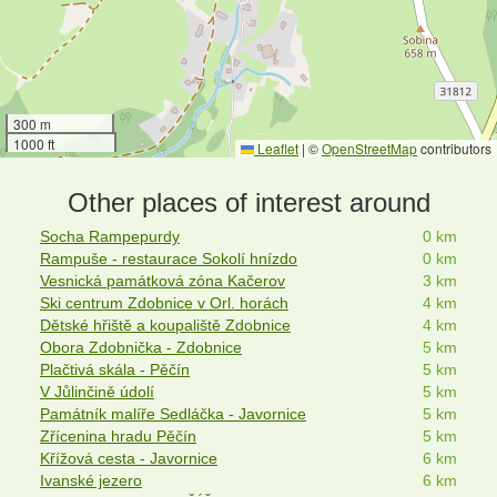
300 m
1000 ft
Leaflet
|
©
OpenStreetMap
contributors
Other places of interest around
Socha Rampepurdy
0 km
Rampuše - restaurace Sokolí hnízdo
0 km
Vesnická památková zóna Kačerov
3 km
Ski centrum Zdobnice v Orl. horách
4 km
Dětské hřiště a koupaliště Zdobnice
4 km
Obora Zdobnička - Zdobnice
5 km
Plačtivá skála - Pěčín
5 km
V Jůlinčině údolí
5 km
Památník malíře Sedláčka - Javornice
5 km
Zřícenina hradu Pěčín
5 km
Křížová cesta - Javornice
6 km
Ivanské jezero
6 km