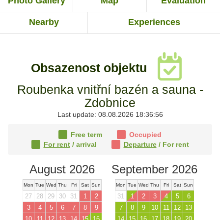
Photo Gallery
Map
Evaluation
Nearby
Experiences
Obsazenost objektu
Roubenka vnitřní bazén a sauna -
Zdobnice
Last update: 08.08.2026 18:36:56
Free term
Occupied
For rent
/ arrival
Departure
/ For rent
August 2026
September 2026
Mon
Tue
Wed
Thu
Fri
Sat
Sun
Mon
Tue
Wed
Thu
Fri
Sat
Sun
27
28
29
30
31
1
2
31
1
2
3
4
5
6
3
4
5
6
7
8
9
7
8
9
10
11
12
13
10
11
12
13
14
15
16
14
15
16
17
18
19
20