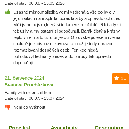
Date of stay: 06.03. - 15.03.2026
Úžasné místo,majitelka velmi vstřícná a vše co bylo v
jejich silách nám splnila, poradila a byla opravdu ochotná.
Měli jsme pejska,který si to tam velmi užil,děti 9 let a ty si
též užily a my ostatní si odpočunuli. Barák čistý a krásný
teplo v něm a to už u příjezdu. Obrovské potěšení i že na
chalupě je k dispozici kávovar a to už je tedy opravdu
rozmazlovani dospělých osob. Ten kdo hledá
pohodu,výhled na rybníček a do přírody tak opravdu
doporučuji.
21. července 2024
10
Svatava Procházková
Family with older children
Date of stay: 06.07. - 13.07.2024
Není co vytknout
Price list
Availability
Description