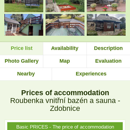
.
.
.
.
Price list
Availability
Description
.
.
Photo Gallery
Map
Evaluation
Nearby
Experiences
.
.
Prices of accommodation
.
.
Roubenka vnitřní bazén a sauna -
Zdobnice
.
.
Basic PRICES - The price of accommodation