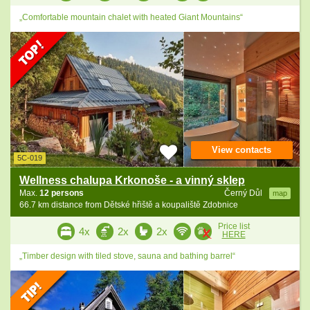
„Comfortable mountain chalet with heated Giant Mountains“
View contacts
5C-019
Wellness chalupa Krkonoše - a vinný sklep
Max.
12 persons
Černý Důl
map
66.7 km distance from Dětské hřiště a koupaliště Zdobnice
Price list
4x
2x
2x
HERE
„Timber design with tiled stove, sauna and bathing barrel“