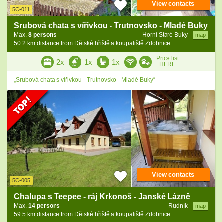
View contacts
5C-011
Srubová chata s vířivkou - Trutnovsko - Mladé Buky
Max.
8 persons
Horní Staré Buky
map
50.2 km distance from Dětské hřiště a koupaliště Zdobnice
Price list
2x
1x
1x
HERE
„Srubová chata s vířivkou - Trutnovsko - Mladé Buky“
View contacts
5C-005
Chalupa s Teepee - ráj Krkonoš - Janské Lázně
Max.
14 persons
Rudník
map
59.5 km distance from Dětské hřiště a koupaliště Zdobnice