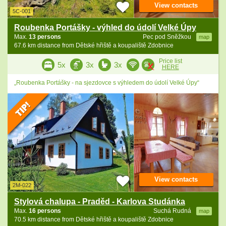
View contacts
5C-001
Roubenka Portášky - výhled do údolí Velké Úpy
Max.
13 persons
Pec pod Sněžkou
map
67.6 km distance from Dětské hřiště a koupaliště Zdobnice
Price list
5x
3x
3x
HERE
„Roubenka Portášky - na sjezdovce s výhledem do údolí Velké Úpy“
View contacts
2M-022
Stylová chalupa - Praděd - Karlova Studánka
Max.
16 persons
Suchá Rudná
map
70.5 km distance from Dětské hřiště a koupaliště Zdobnice