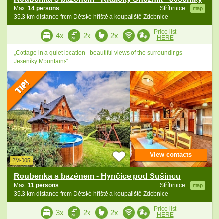
Max.
14 persons
Stříbrnice
map
35.3 km distance from Dětské hřiště a koupaliště Zdobnice
Price list
4x
2x
2x
HERE
„Cottage in a quiet location - beautiful views of the surroundings -
Jeseníky Mountains“
View contacts
2M-005
Roubenka s bazénem - Hynčice pod Sušinou
Max.
11 persons
Stříbrnice
map
35.3 km distance from Dětské hřiště a koupaliště Zdobnice
Price list
3x
2x
2x
HERE