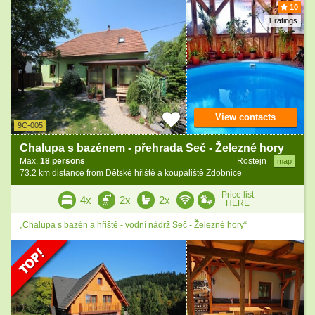
10
1 ratings
View contacts
9C-005
Chalupa s bazénem - přehrada Seč - Železné hory
Max.
18 persons
Rostejn
map
73.2 km distance from Dětské hřiště a koupaliště Zdobnice
Price list
4x
2x
2x
HERE
„Chalupa s bazén a hřiště - vodní nádrž Seč - Železné hory“