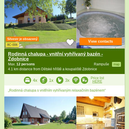
Silvestr je obsazený
View contacts
8C-006
Rodinná chalupa - vnitřní vyhřívaný bazén -
Zdobnice
Max.
12 persons
Rampuše
map
4.1 km distance from Dětské hřiště a koupaliště Zdobnice
Price list
4x
1x
3x
HERE
„Rodinná chalupa s vnitřním vyhřívaným relaxačním bazénem“