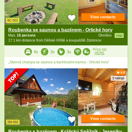
View contacts
8C-001
Roubenka se saunou a bazénem - Orlické hory
Max.
16 persons
Ohnišov
map
17.1 km distance from Dětské hřiště a koupaliště Zdobnice
Price list
4x
3x
3x
HERE
„Stylová chalupa se saunou a kachlovými kamny - Orlické hory“
9.8
3 ratings
View contacts
2M-002
Roubenka s bazénem - Králický Sněžník - Jeseníky