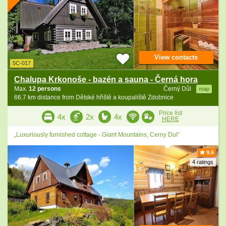
View contacts
5C-017
Chalupa Krkonoše - bazén a sauna - Černá hora
Max.
12 persons
Černý Důl
map
66.7 km distance from Dětské hřiště a koupaliště Zdobnice
Price list
4x
2x
4x
HERE
„Luxuriously furnished cottage - Giant Mountains, Cerny Dul“
9.6
4 ratings