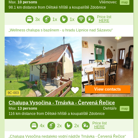
Max.
10 persons
Vilémovec
map
98.1 km distance from Dětské hřiště a koupaliště Zdobnice
Price list
3x
1x
1x
HERE
„Wellness chalupa s bazénem - u hradu Lipnice nad Sázavou“
View contacts
9C-003
Chalupa Vysočina - Trnávka - Červená Řečice
Max.
13 persons
Dehtáře
map
116 km distance from Dětské hřiště a koupaliště Zdobnice
Price list
4x
2x
2x
HERE
„Chalupa Vysočina nedaleko vodní nádrže Trnávka - Červená Řečice“