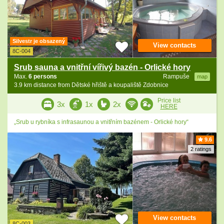
Silvestr je obsazený
View contacts
8C-004
Srub sauna a vnitřní vířivý bazén - Orlické hory
Max.
6 persons
Rampuše
map
3.9 km distance from Dětské hřiště a koupaliště Zdobnice
Price list
3x
1x
2x
HERE
„Srub u rybníka s infrasaunou a vnitřním bazénem - Orlické hory“
9.6
2 ratings
View contacts
8C-003