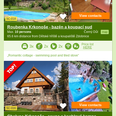
View contacts
5C-018
Roubenka Krkonoše - bazén a koupací sud
Max.
10 persons
Černý Důl
map
65.6 km distance from Dětské hřiště a koupaliště Zdobnice
Price list
3x
2x
2x
HERE
„Romantic cottage - swimming pool and tiled stove“
View contacts
5C-016