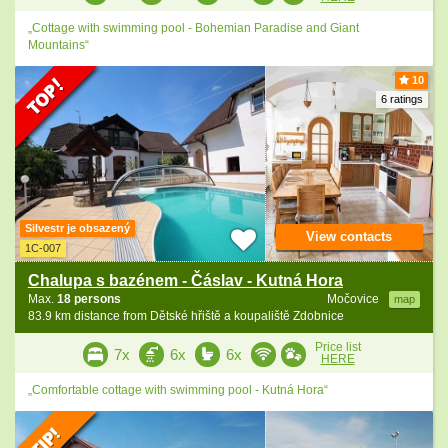
„Cottage with swimming pool - Bohemian Paradise and Giant
Mountains“
10
6 ratings
Silvestr je obsazený
View contacts
1C-007
Chalupa s bazénem - Čáslav - Kutná Hora
Max.
18 persons
Močovice
map
83.9 km distance from Dětské hřiště a koupaliště Zdobnice
Price list
7x
6x
6x
HERE
„Comfortable cottage with swimming pool - Kutná Hora“