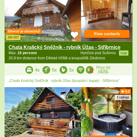
Silvestr je obsazený
View contacts
2M-007
Chata Kralický Sněžník - rybník Úžas - Stříbrnice
Max.
16 persons
Hynčice pod Sušinou
map
35.8 km distance from Dětské hřiště a koupaliště Zdobnice
Price list
4x
5x
5x
HERE
„Chata Kralický Sněžník - rybník Úžas (koupání i kajak) - Stříbrnice“
9.4
3 ratings