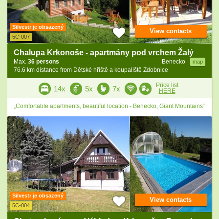
Silvestr je obsazený
View contacts
5C-007
Chalupa Krkonoše - apartmány pod vrchem Žalý
Max.
36 persons
Benecko
map
76.6 km distance from Dětské hřiště a koupaliště Zdobnice
Price list
14x
5x
7x
HERE
„Comfortable apartments, beautiful location - Benecko, Giant Mountains“
Silvestr je obsazený
View contacts
5C-004