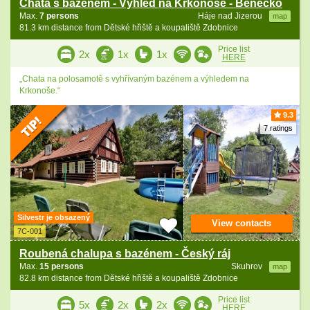
Chata s bazénem - Výhled na Krkonoše - Benecko
Max.
7 persons
Háje nad Jizerou
map
81.3 km distance from Dětské hřiště a koupaliště Zdobnice
Price list
2x
1x
1x
HERE
„Chata na polosamotě s vyhřívaným bazénem a výhledem na
Krkonoše.“
9.3
7 ratings
Silvestr je obsazený
View contacts
7C-001
Roubená chalupa s bazénem - Český ráj
Max.
15 persons
Skuhrov
map
82.8 km distance from Dětské hřiště a koupaliště Zdobnice
Price list
5x
2x
2x
HERE