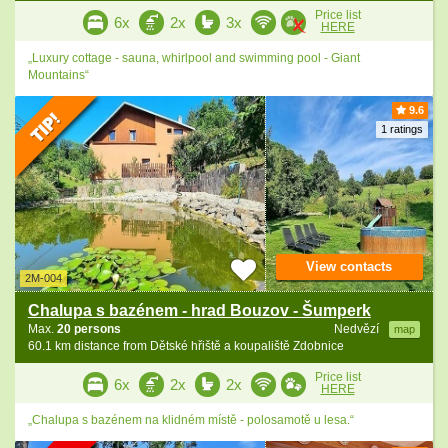
Price list
6x
2x
3x
HERE
„Luxury cottage - sauna, whirlpool and swimming pool - Giant
Mountains“
9.6
1 ratings
View contacts
2M-004
Chalupa s bazénem - hrad Bouzov - Šumperk
Max.
20 persons
Nedvězí
map
60.1 km distance from Dětské hřiště a koupaliště Zdobnice
Price list
6x
2x
2x
HERE
„Chalupa s bazénem na klidném místě - polosamotě u lesa.“