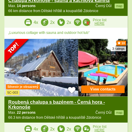
Chalupa Krkonoše - sauna a kachlová kamna
Max.
14 persons
Černý Důl
map
66 km distance from Dětské hřiště a koupaliště Zdobnice
Price list
4x
2x
2x
HERE
„Luxurious cottage with sauna and outdoor hot tub“
10
3 ratings
Silvestr je obsazený
View contacts
5C-003
Roubená chalupa s bazénem - Černá hora -
Krkonoše
Max.
22 persons
Černý Důl
map
66.3 km distance from Dětské hřiště a koupaliště Zdobnice
Price list
4x
2x
2x
HERE