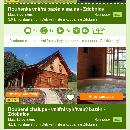
Roubenka vnitřní bazén a sauna - Zdobnice
Max.
8 persons
Rampuše
map
3.9 km distance from Dětské hřiště a koupaliště Zdobnice
Price list
4x
1x
2x
HERE
„Roubená chalupa s vnitřním vířivým bazénem a saunou - Orlické hory“
Silvestr je obsazený
View contacts
8C-007
Roubená chalupa - vnitřní vyhřívaný bazén -
Zdobnice
Max.
10 persons
Rampuše
map
4.1 km distance from Dětské hřiště a koupaliště Zdobnice