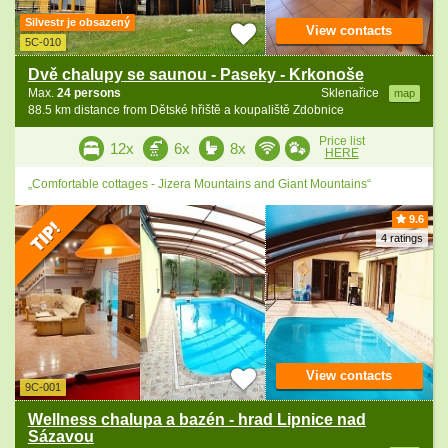
Silvestr je obsazený
View contacts
5C-010
Dvě chalupy se saunou - Paseky - Krkonoše
Max.
24 persons
Sklenařice
map
88.5 km distance from Dětské hřiště a koupaliště Zdobnice
Price list
12x
6x
8x
HERE
„Comfortable cottages - Jizera Mountains and Giant Mountains“
9.6
4 ratings
View contacts
9C-001
Wellness chalupa a bazén - hrad Lipnice nad
Sázavou