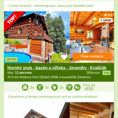
„Chalet Jeseniky - swimming pool, sauna and beautiful view“
9.9
1 ratings
View contacts
2M-003
Horský srub - bazén a vířivka - Jeseníky - Kraličák
Max.
12 persons
Stříbrnice
map
35.6 km distance from Dětské hřiště a koupaliště Zdobnice
Price list
3x
2x
2x
HERE
„Experience a heated swimming pool and an outdoor whirlpool.“