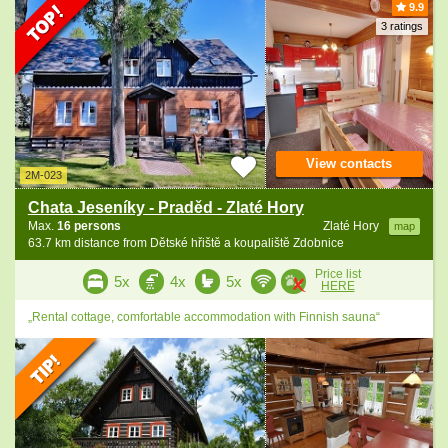
9.9
3 ratings
View contacts
2M-023
Chata Jeseníky - Praděd - Zlaté Hory
Max.
16 persons
Zlaté Hory
map
63.7 km distance from Dětské hřiště a koupaliště Zdobnice
Price list
5x
4x
5x
HERE
„Rental cottage, comfortable accommodation with Finnish sauna“