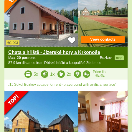
View contacts
6C-003
Chata a hřiště - Jizerské hory a Krkonoše
Max.
20 persons
Bozkov
map
87.9 km distance from Dětské hřiště a koupaliště Zdobnice
Price list
5x
1x
2x
HERE
„TJ Sokol Bozkov cottage for rent - playground with artificial surface“