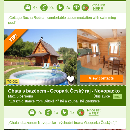
Price list
4x
2x
2x
HERE
„Cottage Sucha Rudna - comfortable accommodation with swimming
pool“
View contacts
7C-002
Chata s bazénem - Geopark Český ráj - Novopacko
Max.
5 persons
Úbislavice
map
71.9 km distance from Dětské hřiště a koupaliště Zdobnice
Price list
2x
1x
1x
HERE
„Chata s bazénem Novopacko - východní brána Geoparku Český ráj“