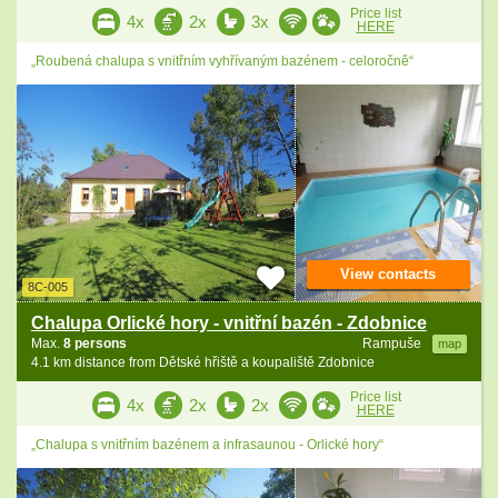
Price list
4x
2x
3x
HERE
„Roubená chalupa s vnitřním vyhřívaným bazénem - celoročně“
View contacts
8C-005
Chalupa Orlické hory - vnitřní bazén - Zdobnice
Max.
8 persons
Rampuše
map
4.1 km distance from Dětské hřiště a koupaliště Zdobnice
Price list
4x
2x
2x
HERE
„Chalupa s vnitřním bazénem a infrasaunou - Orlické hory“