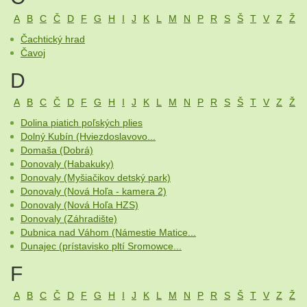
A
B
C
Č
D
F
G
H
I
J
K
L
M
N
P
R
S
Š
T
V
Z
Ž
Čachtický hrad
Čavoj
D
A
B
C
Č
D
F
G
H
I
J
K
L
M
N
P
R
S
Š
T
V
Z
Ž
Dolina piatich poľských plies
Dolný Kubín (Hviezdoslavovo...
Domaša (Dobrá)
Donovaly (Habakuky)
Donovaly (Myšiačikov detský park)
Donovaly (Nová Hoľa - kamera 2)
Donovaly (Nová Hoľa HZS)
Donovaly (Záhradište)
Dubnica nad Váhom (Námestie Matice...
Dunajec (prístavisko pltí Sromowce...
F
A
B
C
Č
D
F
G
H
I
J
K
L
M
N
P
R
S
Š
T
V
Z
Ž