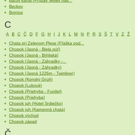
Baťov kanál (Prístav Veselí nad...
Beckov
Bojnice
C
A
B
C
Č
D
F
G
H
I
J
K
L
M
N
P
R
S
Š
T
V
Z
Ž
Chata pri Zelenom Plese (Fľaška pod...
Chopok (Jasná - Biela púť)
Chopok (Jasná - Brhliská)
Chopok (Jasná - Záhradky -...
Chopok (Jasná - Záhradky)
Chopok (Jasná 1226m - Twinliner)
Chopok (Konský Grúň)
Chopok (Luková)
Chopok (Priehyba - Funitel)
Chopok (Priehyba)
Chopok juh (Hotel Srdiečko)
Chopok juh (Kamenná chata)
Chopok východ
Chopok západ
Č