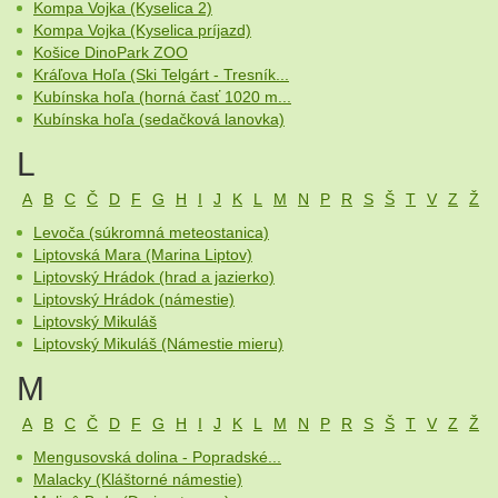
Kompa Vojka (Kyselica 2)
Kompa Vojka (Kyselica príjazd)
Košice DinoPark ZOO
Kráľova Hoľa (Ski Telgárt - Tresník...
Kubínska hoľa (horná časť 1020 m...
Kubínska hoľa (sedačková lanovka)
L
A
B
C
Č
D
F
G
H
I
J
K
L
M
N
P
R
S
Š
T
V
Z
Ž
Levoča (súkromná meteostanica)
Liptovská Mara (Marina Liptov)
Liptovský Hrádok (hrad a jazierko)
Liptovský Hrádok (námestie)
Liptovský Mikuláš
Liptovský Mikuláš (Námestie mieru)
M
A
B
C
Č
D
F
G
H
I
J
K
L
M
N
P
R
S
Š
T
V
Z
Ž
Mengusovská dolina - Popradské...
Malacky (Kláštorné námestie)