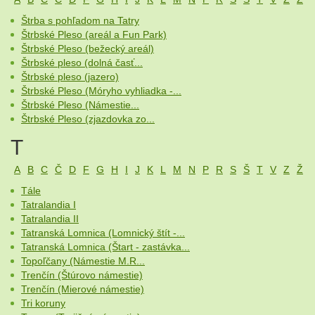
Štrba s pohľadom na Tatry
Štrbské Pleso (areál a Fun Park)
Štrbské Pleso (bežecký areál)
Štrbské pleso (dolná časť...
Štrbské pleso (jazero)
Štrbské Pleso (Móryho vyhliadka -...
Štrbské Pleso (Námestie...
Štrbské Pleso (zjazdovka zo...
T
A
B
C
Č
D
F
G
H
I
J
K
L
M
N
P
R
S
Š
T
V
Z
Ž
Tále
Tatralandia I
Tatralandia II
Tatranská Lomnica (Lomnický štít -...
Tatranská Lomnica (Štart - zastávka...
Topoľčany (Námestie M.R...
Trenčín (Štúrovo námestie)
Trenčín (Mierové námestie)
Tri koruny