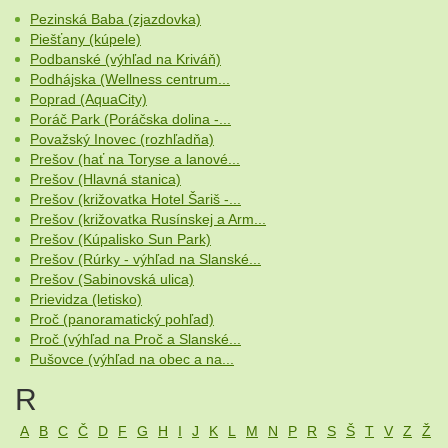
Pezinská Baba (zjazdovka)
Piešťany (kúpele)
Podbanské (výhľad na Kriváň)
Podhájska (Wellness centrum...
Poprad (AquaCity)
Poráč Park (Poráčska dolina -...
Považský Inovec (rozhľadňa)
Prešov (hať na Toryse a lanové...
Prešov (Hlavná stanica)
Prešov (križovatka Hotel Šariš -...
Prešov (križovatka Rusínskej a Arm...
Prešov (Kúpalisko Sun Park)
Prešov (Rúrky - výhľad na Slanské...
Prešov (Sabinovská ulica)
Prievidza (letisko)
Proč (panoramatický pohľad)
Proč (výhľad na Proč a Slanské...
Pušovce (výhľad na obec a na...
R
A
B
C
Č
D
F
G
H
I
J
K
L
M
N
P
R
S
Š
T
V
Z
Ž