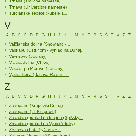
Trnava (Trojičné námestie)
Trnava (Univerzitné námestie)
Turčianske Teplice (kúpele a...
V
A
B
C
Č
D
F
G
H
I
J
K
L
M
N
P
R
S
Š
T
V
Z
Ž
Valčianska dolina (Snowland -...
Vaškapu (Ostrihom - výhľad na Dunaj...
Vavrišovo (bociany)
Vrátna dolina (Chleb)
Vysoká pri Morave (bociany)
Vyšná Boca (Bačova Roveň -...
Z
A
B
C
Č
D
F
G
H
I
J
K
L
M
N
P
R
S
Š
T
V
Z
Ž
Zakopane (Krupówki Dolne)
Zakopane (ul. Krupówki)
Závadka (pohľad na krajinu (Spišský...
Závadka (pohľad na Vysoké Tatry)
Zochova chata (lyžiarske...
Zuberec (Janovky SKI centrum)