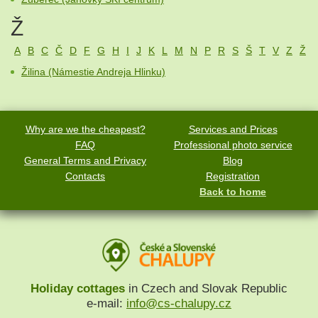
Ž
A
B
C
Č
D
F
G
H
I
J
K
L
M
N
P
R
S
Š
T
V
Z
Ž
Žilina (Námestie Andreja Hlinku)
Why are we the cheapest?
Services and Prices
FAQ
Professional photo service
General Terms and Privacy
Blog
Contacts
Registration
Back to home
Holiday cottages
in Czech and Slovak Republic
e-mail:
info@cs-chalupy.cz