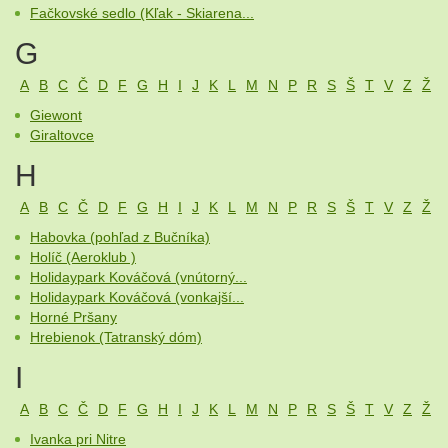
Fačkovské sedlo (Kľak - Skiarena...
G
A
B
C
Č
D
F
G
H
I
J
K
L
M
N
P
R
S
Š
T
V
Z
Ž
Giewont
Giraltovce
H
A
B
C
Č
D
F
G
H
I
J
K
L
M
N
P
R
S
Š
T
V
Z
Ž
Habovka (pohľad z Bučníka)
Holíč (Aeroklub )
Holidaypark Kováčová (vnútorný...
Holidaypark Kováčová (vonkajší...
Horné Pršany
Hrebienok (Tatranský dóm)
I
A
B
C
Č
D
F
G
H
I
J
K
L
M
N
P
R
S
Š
T
V
Z
Ž
Ivanka pri Nitre