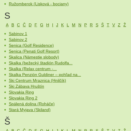
Ružomberok (Lisková - bociany)
S
A
B
C
Č
D
F
G
H
I
J
K
L
M
N
P
R
S
Š
T
V
Z
Ž
Sabinov 1
Sabinov 2
Senica (Golf Residence)
Senica (Penati Golf Resort)
Skalica (Námestie slobody)
Skalka (bežecký štadión Rudolfa...
Skalka (Relax centrum -...
Skalka Penzión Guldiner – pohľad na...
Ski Centrum Mraznica (Hnilčík)
Ski Zábava Hruštín
Slovakia Ring
Slovakia Ring 2
Spálená dolina (Roháče)
Stará Myjava (Skiland)
Š
A
B
C
Č
D
F
G
H
I
J
K
L
M
N
P
R
S
Š
T
V
Z
Ž