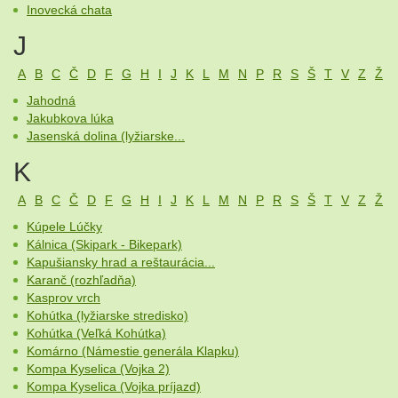
Inovecká chata
J
A
B
C
Č
D
F
G
H
I
J
K
L
M
N
P
R
S
Š
T
V
Z
Ž
Jahodná
Jakubkova lúka
Jasenská dolina (lyžiarske...
K
A
B
C
Č
D
F
G
H
I
J
K
L
M
N
P
R
S
Š
T
V
Z
Ž
Kúpele Lúčky
Kálnica (Skipark - Bikepark)
Kapušiansky hrad a reštaurácia...
Karanč (rozhľadňa)
Kasprov vrch
Kohútka (lyžiarske stredisko)
Kohútka (Veľká Kohútka)
Komárno (Námestie generála Klapku)
Kompa Kyselica (Vojka 2)
Kompa Kyselica (Vojka príjazd)