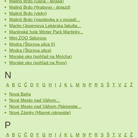
Malinô Brdo (Daria - terasa)
Malinô Brdo (Hrabovo - dojazd)
Malinô Brdo (vleky)
Malinô Brdo (zjazdovka a v pozadí...
Martin (Jeseniova Lekárska fakulta...
Martinské hole Winter Park Martinky...
Mini ZOO Sidorovo
Modra (Štúrova ulica II)
Modra (Štúrova ulica)
Morské oko (pohľad na Mnícha)
Morské oko (pohľad na Rysy)
N
A
B
C
Č
D
F
G
H
I
J
K
L
M
N
P
R
S
Š
T
V
Z
Ž
Nová Baňa
Nové Mesto nad Váhom...
Nové Mesto nad Váhom (Námestie...
Nové Zámky (Hlavné námestie)
P
A
B
C
Č
D
F
G
H
I
J
K
L
M
N
P
R
S
Š
T
V
Z
Ž