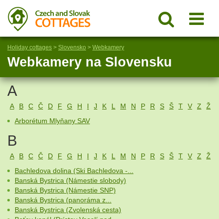
Holiday cottages
>
Slovensko
>
Webkamery
Webkamery na Slovensku
A
A
B
C
Č
D
F
G
H
I
J
K
L
M
N
P
R
S
Š
T
V
Z
Ž
Arborétum Mlyňany SAV
B
A
B
C
Č
D
F
G
H
I
J
K
L
M
N
P
R
S
Š
T
V
Z
Ž
Bachledova dolina (Ski Bachledova -...
Banská Bystrica (Námestie slobody)
Banská Bystrica (Námestie SNP)
Banská Bystrica (panoráma z...
Banská Bystrica (Zvolenská cesta)