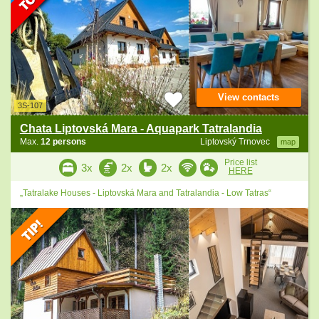
View contacts
3S-107
Chata Liptovská Mara - Aquapark Tatralandia
Max.
12 persons
Liptovský Trnovec
map
Price list
3x
2x
2x
HERE
„Tatralake Houses - Liptovská Mara and Tatralandia - Low Tatras“