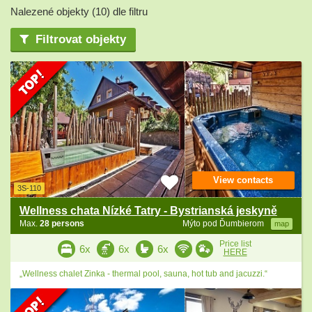
Nalezené objekty (10) dle filtru
Filtrovat objekty
View contacts
3S-110
Wellness chata Nízké Tatry - Bystrianská jeskyně
Max.
28 persons
Mýto pod Ďumbierom
map
Price list
6x
6x
6x
HERE
„Wellness chalet Zinka - thermal pool, sauna, hot tub and jacuzzi.“