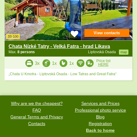
View contacts
3S-100
Chata Nízké Tatry - Velká Fatra - hrad Likava
Max.
8 persons
Liptovská Osada
map
Price list
3x
1x
1x
HERE
„Chata U Kmotra - Liptovská Osada - Low Tatras and Great Fatra“
Why are we the cheapest?
Services and Prices
FAQ
Professional photo service
General Terms and Privacy
Blog
Contacts
Registration
Back to home