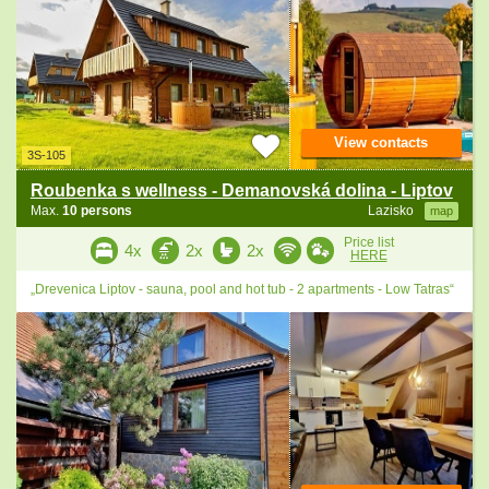
View contacts
3S-105
Roubenka s wellness - Demanovská dolina - Liptov
Max.
10 persons
Lazisko
map
Price list
4x
2x
2x
HERE
„Drevenica Liptov - sauna, pool and hot tub - 2 apartments - Low Tatras“