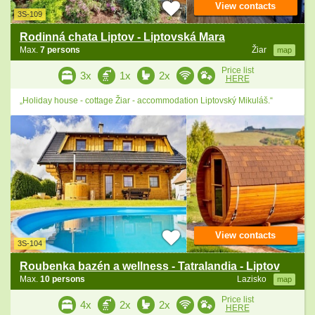
View contacts
3S-109
Rodinná chata Liptov - Liptovská Mara
Max.
7 persons
Žiar
map
Price list
3x
1x
2x
HERE
„Holiday house - cottage Žiar - accommodation Liptovský Mikuláš.“
View contacts
3S-104
Roubenka bazén a wellness - Tatralandia - Liptov
Max.
10 persons
Lazisko
map
Price list
4x
2x
2x
HERE