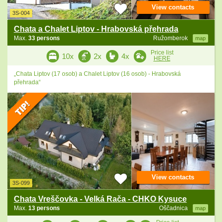
View contacts
3S-004
Chata a Chalet Liptov - Hrabovská přehrada
Max.
33 persons
Ružomberok
map
Price list
10x
2x
4x
HERE
„Chata Liptov (17 osob) a Chalet Liptov (16 osob) - Hrabovská
přehrada“
View contacts
3S-099
Chata Vreščovka - Velká Rača - CHKO Kysuce
Max.
13 persons
Oščadnica
map