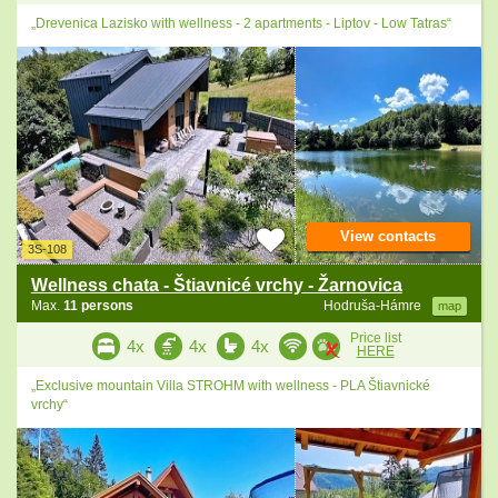
„Drevenica Lazisko with wellness - 2 apartments - Liptov - Low Tatras“
View contacts
3S-108
Wellness chata - Štiavnicé vrchy - Žarnovica
Max.
11 persons
Hodruša-Hámre
map
Price list
4x
4x
4x
HERE
„Exclusive mountain Villa STROHM with wellness - PLA Štiavnické
vrchy“