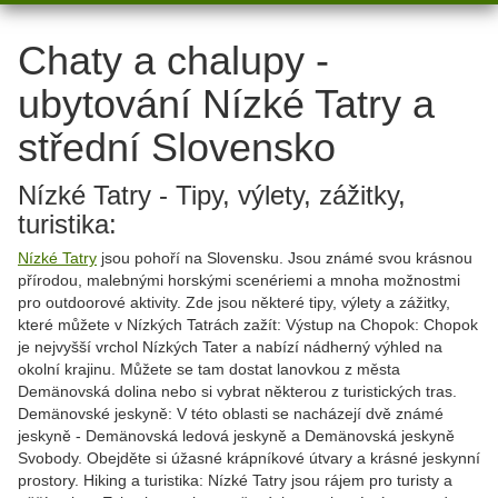
Chaty a chalupy -
ubytování Nízké Tatry a
střední Slovensko
Nízké Tatry - Tipy, výlety, zážitky,
turistika:
Nízké Tatry
jsou pohoří na Slovensku. Jsou známé svou krásnou
přírodou, malebnými horskými scenériemi a mnoha možnostmi
pro outdoorové aktivity. Zde jsou některé tipy, výlety a zážitky,
které můžete v Nízkých Tatrách zažít: Výstup na Chopok: Chopok
je nejvyšší vrchol Nízkých Tater a nabízí nádherný výhled na
okolní krajinu. Můžete se tam dostat lanovkou z města
Demänovská dolina nebo si vybrat některou z turistických tras.
Demänovské jeskyně: V této oblasti se nacházejí dvě známé
jeskyně - Demänovská ledová jeskyně a Demänovská jeskyně
Svobody. Obejděte si úžasné krápníkové útvary a krásné jeskynní
prostory. Hiking a turistika: Nízké Tatry jsou rájem pro turisty a