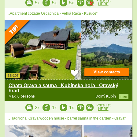
Price list
5x
5x
5x
HERE
„Apartment cottage Oščadnica - Veľká Rača - Kysuce“
View contacts
3S-106
Chata Orava a sauna - Kubínska hoľa - Oravský
hrad
Max.
6 persons
Dolný Kubín
map
Price list
2x
1x
1x
HERE
„Traditional Orava wooden house - barrel sauna in the garden - Orava“