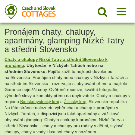
Pronájem chaty, chalupy,
apartmány, glamping Nízké Tatry
a střední Slovensko
Chaty a chalupy Nízké Tatry a střední Slovensko k
pronájmu
. Ubytování v Nízkých Tatrách nebo na
středním Slovensku
.
Pojďte zažít tu nejlepší dovolenou
na
Slovensku.
Pronájem chaty nebo chalupy v Nízkých Tatrách a
na středním Slovensku - r
ezervujte si ubytování přímo u majitele.
Garance nejnižší ceny. Ověřené recenze, kvalitní fotografie,
výhodné slevy a kontakty přímo na ubytovatele. Chaty a chalupy v
regionu
Banskobystrický kraj
a
Žilinský kraj
, Slovenská republika.
Na této stránce naleznete výběr chat a chalup k pronájmu v
Nízkých Tatrách, k dispozici jsou také apartmány a zážitkové
ubytování glamping. Chaty a chalupy k pronájmu Nízké Tatry a
střední Slovensko - chaty a chalupy pro rodiny s dětmi, stylové
chalupy, chaty u vody i luxusní chaty s bazénem.