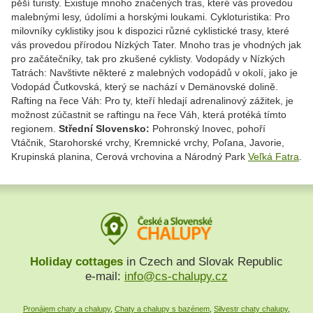
pěší turisty. Existuje mnoho značených tras, které vás provedou
malebnými lesy, údolími a horskými loukami. Cykloturistika: Pro
milovníky cyklistiky jsou k dispozici různé cyklistické trasy, které
vás provedou přírodou Nízkých Tater. Mnoho tras je vhodných jak
pro začátečníky, tak pro zkušené cyklisty. Vodopády v Nízkých
Tatrách: Navštivte některé z malebných vodopádů v okolí, jako je
Vodopád Čutkovská, který se nachází v Demänovské dolině.
Rafting na řece Váh: Pro ty, kteří hledají adrenalinový zážitek, je
možnost zúčastnit se raftingu na řece Váh, která protéká tímto
regionem.
Střední Slovensko:
Pohronský Inovec, pohoří
Vtáčnik, Starohorské vrchy, Kremnické vrchy, Poľana, Javorie,
Krupinská planina, Cerová vrchovina a
Národný Park
Veľká Fatra
.
Holiday cottages
in Czech and Slovak Republic
e-mail:
info@cs-chalupy.cz
Pronájem chaty a chalupy
,
Chaty a chalupy s bazénem
,
Silvestr chaty chalupy
,