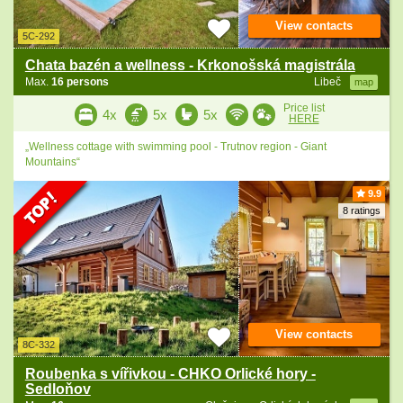
View contacts
5C-292
Chata bazén a wellness - Krkonošská magistrála
Max.
16 persons
Libeč
map
Price list
4x
5x
5x
HERE
„Wellness cottage with swimming pool - Trutnov region - Giant
Mountains“
9.9
8 ratings
View contacts
8C-332
Roubenka s vířivkou - CHKO Orlické hory -
Sedloňov