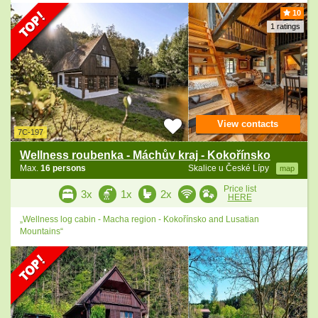
10
1 ratings
View contacts
7C-197
Wellness roubenka - Máchův kraj - Kokořínsko
Max.
16 persons
Skalice u České Lípy
map
Price list
3x
1x
2x
HERE
„Wellness log cabin - Macha region - Kokořínsko and Lusatian
Mountains“