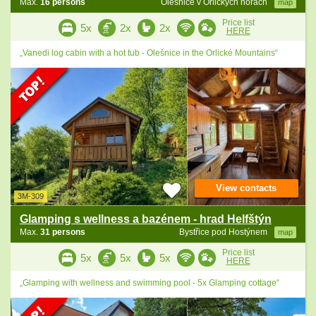
Max.
16 persons
Olešnice v Orlických horách
map
Price list
5x
2x
2x
HERE
„Vanedi log cabin with a hot tub - Olešnice in the Orlické Mountains“
View contacts
3M-309
Glamping s wellness a bazénem - hrad Helfštýn
Max.
31 persons
Bystřice pod Hostýnem
map
Price list
5x
5x
5x
HERE
„Glamping with wellness and swimming pool - 5x Glamping cottage“