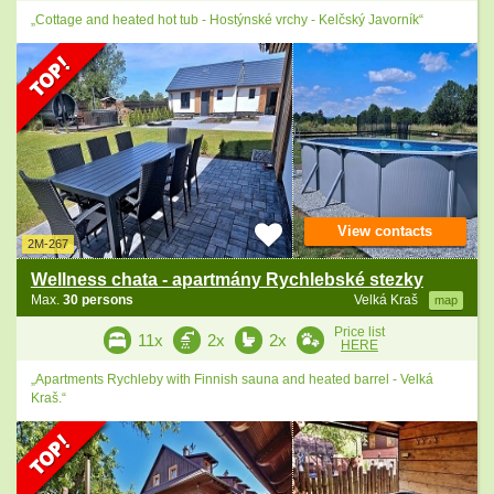
„Cottage and heated hot tub - Hostýnské vrchy - Kelčský Javorník“
View contacts
2M-267
Wellness chata - apartmány Rychlebské stezky
Max.
30 persons
Velká Kraš
map
Price list
11x
2x
2x
HERE
„Apartments Rychleby with Finnish sauna and heated barrel - Velká
Kraš.“