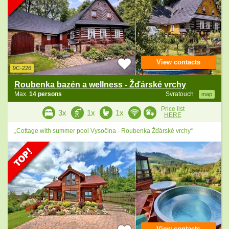
View contacts
9C-226
Roubenka bazén a wellness - Žďárské vrchy
Max.
14 persons
Svratouch
map
Price list
3x
1x
1x
HERE
„Cottage with summer pool Vysočina - Roubenka Žďárské vrchy“
View contacts