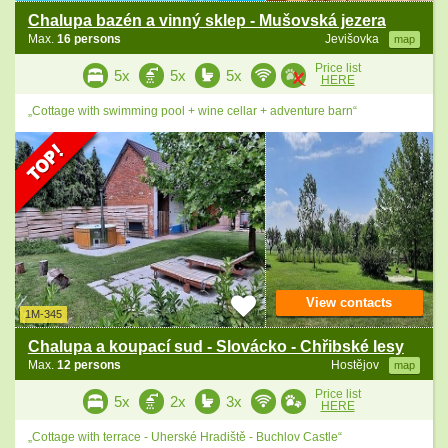
Chalupa bazén a vinný sklep - Mušovská jezera
Max.
16 persons
Jevišovka
map
Price list
5x
5x
5x
HERE
„Cottage with swimming pool + wine cellar + adventure barn“
View contacts
1M-345
Chalupa a koupací sud - Slovácko - Chřibské lesy
Max.
12 persons
Hostějov
map
Price list
5x
2x
3x
HERE
„Cottage with terrace - Uherské Hradiště - Buchlov Castle“