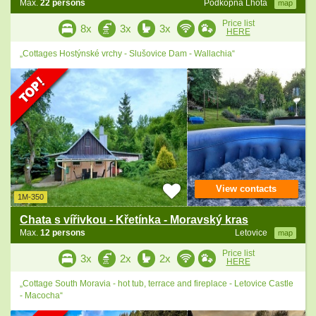
Max.
22 persons
Podkopná Lhota
map
Price list
8x
3x
3x
HERE
„Cottages Hostýnské vrchy - Slušovice Dam - Wallachia“
View contacts
1M-350
Chata s vířivkou - Křetínka - Moravský kras
Max.
12 persons
Letovice
map
Price list
3x
2x
2x
HERE
„Cottage South Moravia - hot tub, terrace and fireplace - Letovice Castle
- Macocha“