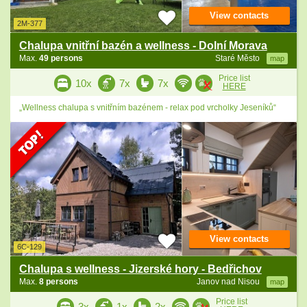
View contacts
2M-377
Chalupa vnitřní bazén a wellness - Dolní Morava
Max.
49 persons
Staré Město
map
Price list
10x
7x
7x
HERE
„Wellness chalupa s vnitřním bazénem - relax pod vrcholky Jeseníků“
View contacts
6C-129
Chalupa s wellness - Jizerské hory - Bedřichov
Max.
8 persons
Janov nad Nisou
map
Price list
3x
1x
2x