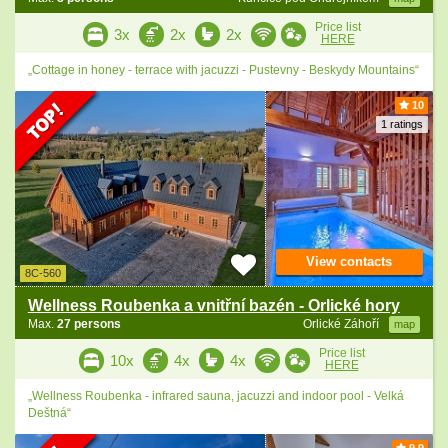
Price list
3x
2x
2x
HERE
„Cottage in honey - terrace with jacuzzi - Pustevny - Beskydy Mountains“
10
1 ratings
View contacts
8C-560
Wellness Roubenka a vnitřní bazén - Orlické hory
Max.
27 persons
Orlické Záhoří
map
Price list
10x
4x
4x
HERE
„Wellness Roubenka - infrared sauna, jacuzzi and indoor pool - Velká
Deštná“