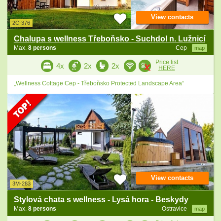
View contacts
2C-376
Chalupa s wellness Třeboňsko - Suchdol n. Lužnicí
Max.
8 persons
Cep
map
Price list
4x
2x
2x
HERE
„Wellness Cottage Cep - Třeboňsko Protected Landscape Area“
View contacts
3M-283
Stylová chata s wellness - Lysá hora - Beskydy
Max.
8 persons
Ostravice
map