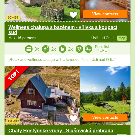
View contacts
8C-457
Wellness chalupa s bazénem - vířivka a koupací
sud
Max.
16 persons
Ústí nad Orlicí
map
Price list
3x
2x
2x
HERE
„Relax and wellness cottage with a lavender field - Ústí nad Orlicí“
View contacts
1M-349
Chaty Hostýnské vrchy - Slušovická přehrada