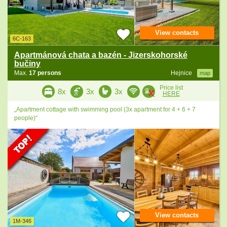
View contacts
6C-163
Apartmánová chata a bazén - Jizerskohorské
bučiny
Max.
17 persons
Hejnice
map
Price list
8x
3x
3x
HERE
„Apartment cottage with swimming pool (3x apartment for 4 + 6 + 7
people)“
View contacts
1M-346