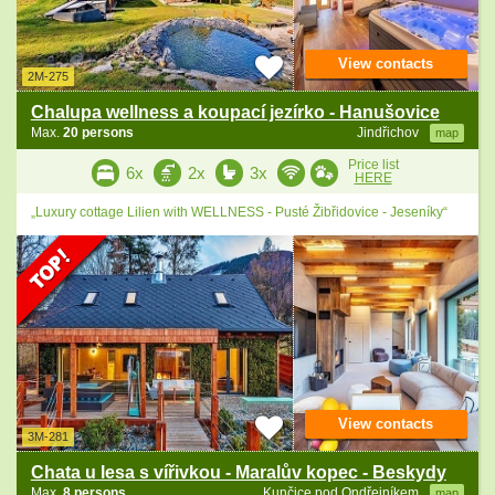
View contacts
2M-275
Chalupa wellness a koupací jezírko - Hanušovice
Max.
20 persons
Jindřichov
map
Price list
6x
2x
3x
HERE
„Luxury cottage Lilien with WELLNESS - Pusté Žibřidovice - Jeseníky“
View contacts
3M-281
Chata u lesa s vířivkou - Maralův kopec - Beskydy
Max.
8 persons
Kunčice pod Ondřejníkem
map