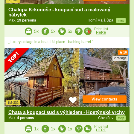
5C-020
Chalupa Krkonoše - koupací sud a malovaný
nábytek
Max.
19 persons
Horní Malá Úpa
map
Price list
5x
5x
5x
HERE
„Luxury cottage in a beautiful place - bathing barrel.“
10
2 ratings
View contacts
1M-332
Chata a koupací sud s výhledem - Hostýnské vrchy
Max.
4 persons
Chvalčov
map
Price list
1x
1x
1x
HERE