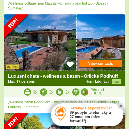
„Wellness cottage near Mauritz with sauna and hot tub - Stožec -
Šumava.“
View contacts
8C-643
Luxusní chata - wellness a bazén - Orlické Podhůří
Max.
17 persons
Horní Libchavy
map
Price list
6x
3x
3x
HERE
„Wellness cabin Podorlicko - swimming pool, sauna and jacuzzi - Orlice
Fortress - Letohrad“
Rezervace za poslední den:
89 pobytů telefonicky a
27 emailem (přes
formulář).