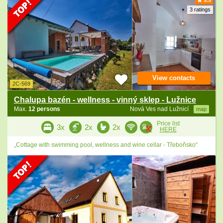
9.9
3 ratings
View contacts
2C-569
Chalupa bazén - wellness - vinný sklep - Lužnice
Max.
12 persons
Nová Ves nad Lužnicí
map
Price list
3x
2x
2x
HERE
„Cottage with swimming pool, wellness and wine cellar - Třeboňsko“