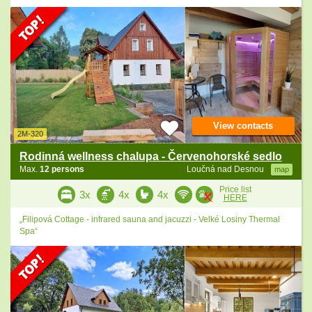
View contacts
2M-320
Rodinná wellness chalupa - Červenohorské sedlo
Max.
12 persons
Loučná nad Desnou
map
Price list
3x
4x
4x
HERE
„Filipová Cottage - infrared sauna and jacuzzi - Velké Losiny Thermal
Spa“