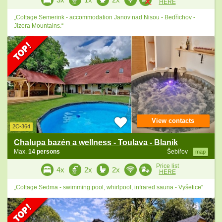
HERE
„Cottage Semerink - accommodation Janov nad Nisou - Bedřichov -
Jizera Mountains.“
View contacts
2C-364
Chalupa bazén a wellness - Toulava - Blaník
Max.
14 persons
Šebířov
map
Price list
4x
2x
2x
HERE
„Cottage Sedma - swimming pool, whirlpool, infrared sauna - Vyšetice“