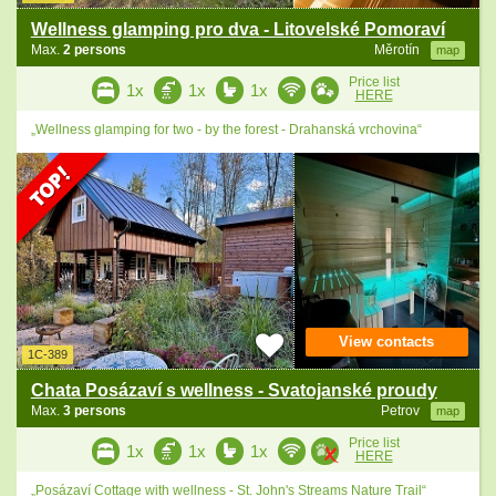
Wellness glamping pro dva - Litovelské Pomoraví
Max.
2 persons
Měrotín
map
Price list
1x
1x
1x
HERE
„Wellness glamping for two - by the forest - Drahanská vrchovina“
View contacts
1C-389
Chata Posázaví s wellness - Svatojanské proudy
Max.
3 persons
Petrov
map
Price list
1x
1x
1x
HERE
„Posázaví Cottage with wellness - St. John's Streams Nature Trail“