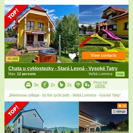
View contacts
4S-058
Chata u cyklostezky - Stará Lesná - Vysoké Tatry
Max.
12 persons
Veľká Lomnica
map
Price list
3x
2x
2x
HERE
„Bikehouse cottage - by the cycle path - Velká Lomnice - Vysoké Tatry“
10
1 ratings