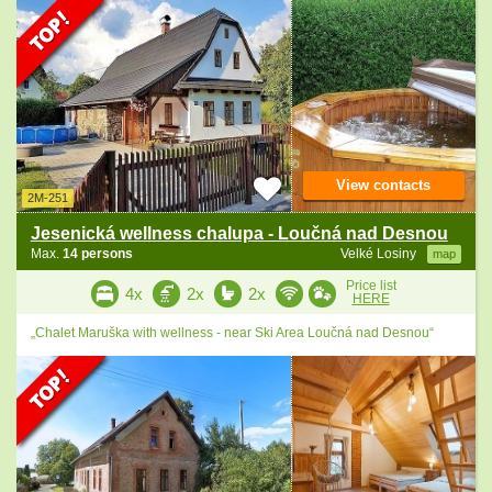
View contacts
2M-251
Jesenická wellness chalupa - Loučná nad Desnou
Max.
14 persons
Velké Losiny
map
Price list
4x
2x
2x
HERE
„Chalet Maruška with wellness - near Ski Area Loučná nad Desnou“