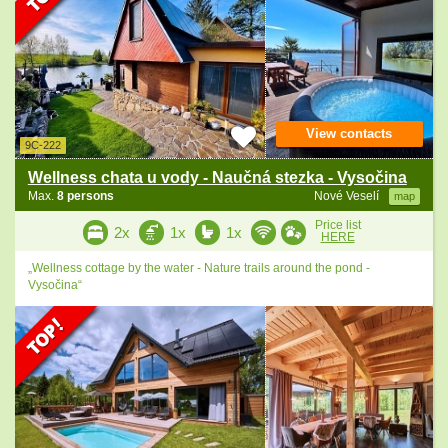
View contacts
9C-222
Wellness chata u vody - Naučná stezka - Vysočina
Max.
8 persons
Nové Veselí
map
Price list
2x
1x
1x
HERE
„Wellness cottage by the water - Nature trails around the pond -
Vysočina“