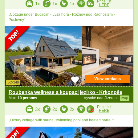
Price list
1x
1x
1x
HERE
„Cottage under Bučacím - Lysá hora - Rožnov pod Radhoštěm -
Pustevny“
View contacts
5C-349
Roubenka wellness a koupací jezírko - Krkonoše
Max.
10 persons
Vysoké nad Jizerou
map
Price list
3x
2x
2x
HERE
„Luxury cottage with sauna, swimming pool and heated barrel.“