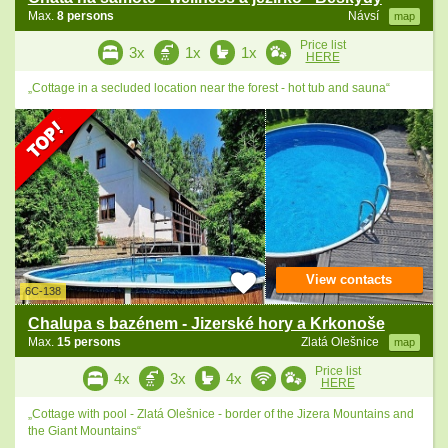
Max.
8 persons
Návsí
map
Price list
3x
1x
1x
HERE
„Cottage in a secluded location near the forest - hot tub and sauna“
View contacts
6C-138
Chalupa s bazénem - Jizerské hory a Krkonoše
Max.
15 persons
Zlatá Olešnice
map
Price list
4x
3x
4x
HERE
„Cottage with pool - Zlatá Olešnice - border of the Jizera Mountains and
the Giant Mountains“