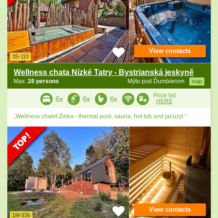
View contacts
3S-110
Wellness chata Nízké Tatry - Bystrianská jeskyně
Max.
28 persons
Mýto pod Ďumbierom
map
Price list
6x
6x
6x
HERE
„Wellness chalet Zinka - thermal pool, sauna, hot tub and jacuzzi.“
View contacts
1M-336