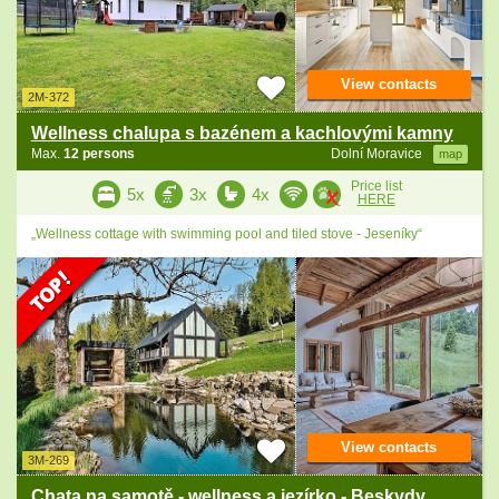
View contacts
2M-372
Wellness chalupa s bazénem a kachlovými kamny
Max.
12 persons
Dolní Moravice
map
Price list
5x
3x
4x
HERE
„Wellness cottage with swimming pool and tiled stove - Jeseníky“
View contacts
3M-269
Chata na samotě - wellness a jezírko - Beskydy