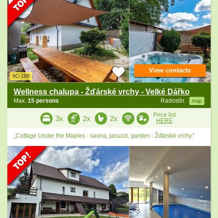
View contacts
9C-188
Wellness chalupa - Žďárské vrchy - Velké Dářko
Max.
15 persons
Radostín
map
Price list
3x
2x
2x
HERE
„Cottage Under the Maples - sauna, jacuzzi, garden - Žďárské vrchy.“