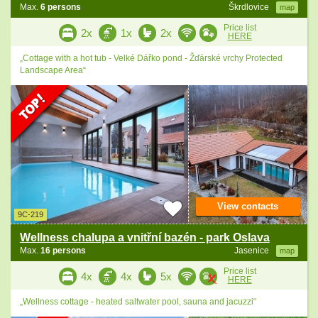
Max.
6 persons
Škrdlovice
map
Price list
2x
1x
2x
HERE
„Cottage with a hot tub - Velké Dářko pond - Žďárské vrchy Protected
Landscape Area“
View contacts
9C-219
Wellness chalupa a vnitřní bazén - park Oslava
Max.
16 persons
Jasenice
map
Price list
4x
4x
5x
HERE
„Wellness cottage - heated saltwater pool, sauna and jacuzzi“