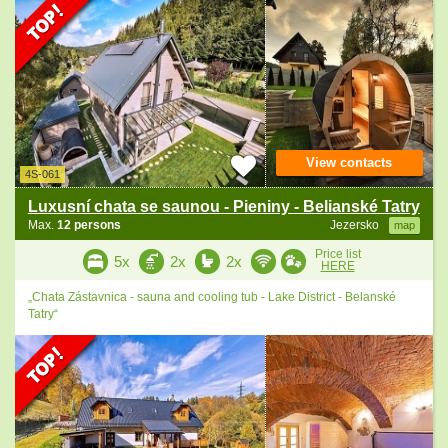
View contacts
4S-061
Luxusní chata se saunou - Pieniny - Belianské Tatry
Max.
12 persons
Jezersko
map
Price list
5x
2x
2x
HERE
„Chata Zástavnica - sauna and cooling tub - Lake District - Belanské
Tatry“