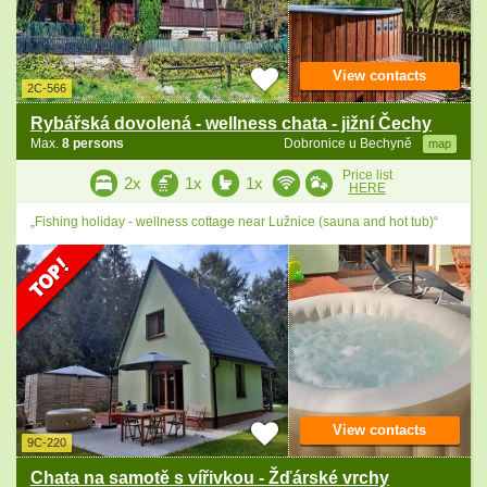
View contacts
2C-566
Rybářská dovolená - wellness chata - jižní Čechy
Max.
8 persons
Dobronice u Bechyně
map
Price list
2x
1x
1x
HERE
„Fishing holiday - wellness cottage near Lužnice (sauna and hot tub)“
View contacts
9C-220
Chata na samotě s vířivkou - Žďárské vrchy