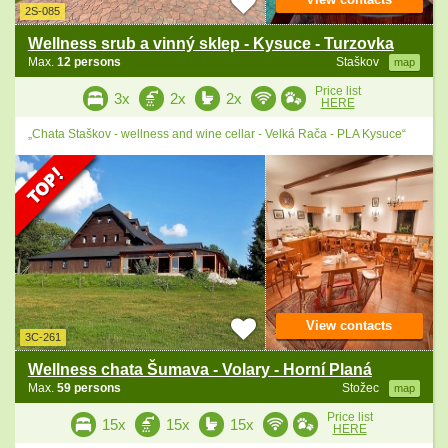
2S-085
Wellness srub a vinný sklep - Kysuce - Turzovka
Max.
12 persons
Staškov
map
Price list
3x
2x
2x
HERE
„Chata Staškov - wellness and wine cellar - Velká Rača - PLA Kysuce“
View contacts
3C-261
Wellness chata Šumava - Volary - Horní Planá
Max.
59 persons
Stožec
map
Price list
15x
15x
15x
HERE