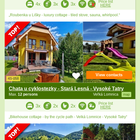
Price list
4x
3x
3x
HERE
„Roubenka u Lišky - luxury cottage - tiled stove, sauna, whirlpool.“
View contacts
4S-058
Chata u cyklostezky - Stará Lesná - Vysoké Tatry
Max.
12 persons
Veľká Lomnica
map
Price list
3x
2x
2x
HERE
„Bikehouse cottage - by the cycle path - Velká Lomnice - Vysoké Tatry“