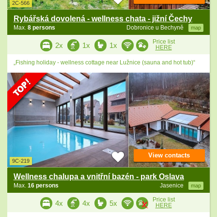
2C-566
Rybářská dovolená - wellness chata - jižní Čechy
Max.
8 persons
Dobronice u Bechyně
map
Price list
2x
1x
1x
HERE
„Fishing holiday - wellness cottage near Lužnice (sauna and hot tub)“
View contacts
9C-219
Wellness chalupa a vnitřní bazén - park Oslava
Max.
16 persons
Jasenice
map
Price list
4x
4x
5x
HERE