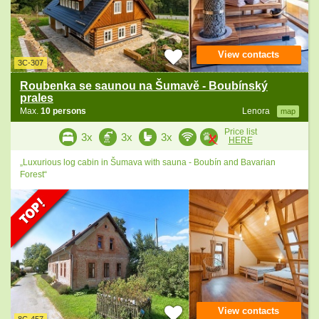
View contacts
3C-307
Roubenka se saunou na Šumavě - Boubínský
prales
Max.
10 persons
Lenora
map
Price list
3x
3x
3x
HERE
„Luxurious log cabin in Šumava with sauna - Boubín and Bavarian
Forest“
View contacts