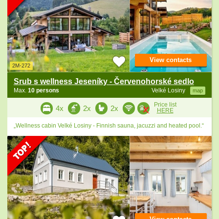
View contacts
2M-272
Srub s wellness Jeseníky - Červenohorské sedlo
Max.
10 persons
Velké Losiny
map
Price list
4x
2x
2x
HERE
„Wellness cabin Velké Losiny - Finnish sauna, jacuzzi and heated pool.“