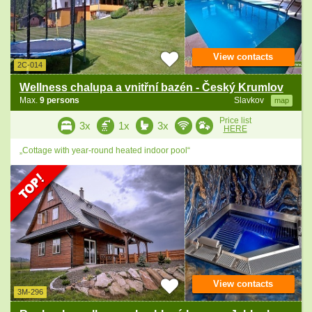
View contacts
2C-014
Wellness chalupa a vnitřní bazén - Český Krumlov
Max.
9 persons
Slavkov
map
Price list
3x
1x
3x
HERE
„Cottage with year-round heated indoor pool“
View contacts
3M-296