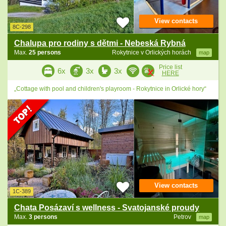
View contacts
8C-298
Chalupa pro rodiny s dětmi - Nebeská Rybná
Max.
25 persons
Rokytnice v Orlických horách
map
Price list
6x
3x
3x
HERE
„Cottage with pool and children's playroom - Rokytnice in Orlické hory“
View contacts
1C-389
Chata Posázaví s wellness - Svatojanské proudy
Max.
3 persons
Petrov
map