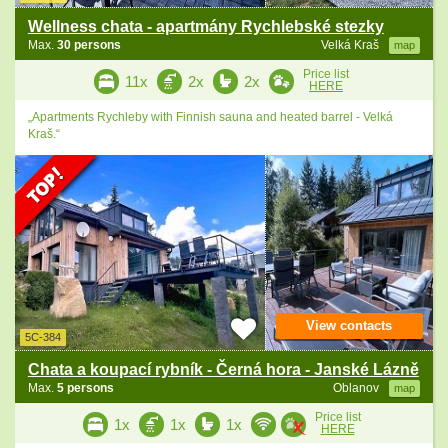
Wellness chata - apartmány Rychlebské stezky
Max.
30 persons
Velká Kraš
map
Price list
11x
2x
2x
HERE
„Apartments Rychleby with Finnish sauna and heated barrel - Velká
Kraš.“
View contacts
5C-384
Chata a koupací rybník - Černá hora - Janské Lázně
Max.
5 persons
Oblanov
map
Price list
1x
1x
1x
HERE