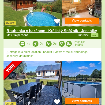
View contacts
2M-002
Roubenka s bazénem - Králický Sněžník - Jeseníky
Max.
14 persons
Stříbrnice
map
Price list
4x
2x
2x
HERE
„Cottage in a quiet location - beautiful views of the surroundings -
Jeseníky Mountains“
View contacts
2M-267