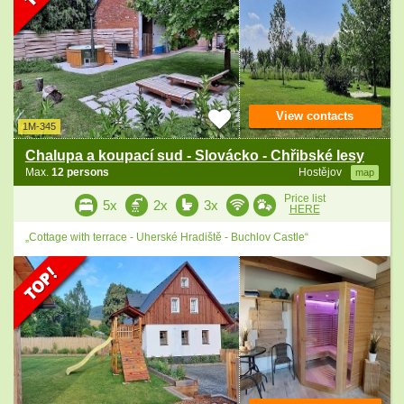
View contacts
1M-345
Chalupa a koupací sud - Slovácko - Chřibské lesy
Max.
12 persons
Hostějov
map
Price list
5x
2x
3x
HERE
„Cottage with terrace - Uherské Hradiště - Buchlov Castle“