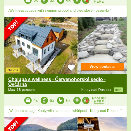
5x
3x
4x
HERE
„Wellness cottage with swimming pool and tiled stove - Jeseníky“
View contacts
2M-254
Chalupa s wellness - Červenohorské sedlo -
Ovčárna
Max.
18 persons
Kouty nad Desnou
map
Price list
4x
6x
6x
HERE
„Wellness cottage Kouty with sauna and whirlpool - Kouty nad Desnou.“