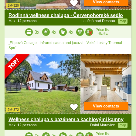
View contacts
2M-320
Rodinná wellness chalupa - Červenohorské sedlo
Max.
12 persons
Loučná nad Desnou
map
Price list
3x
4x
4x
HERE
„Filipová Cottage - infrared sauna and jacuzzi - Velké Losiny Thermal
Spa“
View contacts
2M-372
Wellness chalupa s bazénem a kachlovými kamny
Max.
12 persons
Dolní Moravice
map
Price list