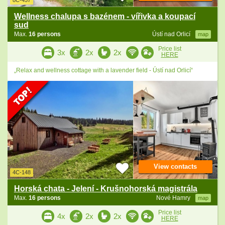
8C-457
Wellness chalupa s bazénem - vířivka a koupací
sud
Max.
16 persons
Ústí nad Orlicí
map
Price list
3x
2x
2x
HERE
„Relax and wellness cottage with a lavender field - Ústí nad Orlicí“
View contacts
4C-148
Horská chata - Jelení - Krušnohorská magistrála
Max.
16 persons
Nové Hamry
map
Price list
4x
2x
2x
HERE