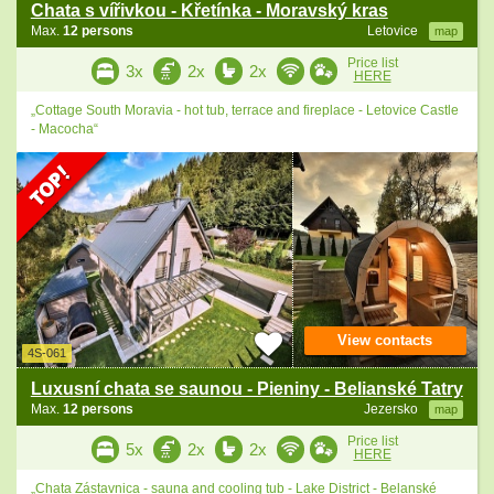
Chata s vířivkou - Křetínka - Moravský kras
Max.
12 persons
Letovice
map
Price list
3x
2x
2x
HERE
„Cottage South Moravia - hot tub, terrace and fireplace - Letovice Castle
- Macocha“
View contacts
4S-061
Luxusní chata se saunou - Pieniny - Belianské Tatry
Max.
12 persons
Jezersko
map
Price list
5x
2x
2x
HERE
„Chata Zástavnica - sauna and cooling tub - Lake District - Belanské