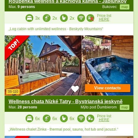
Roubenka wellness a kachlová kamna - Jablunkov
Max.
9 persons
Bukovec
map
Price list
3x
2x
2x
HERE
„Log cabin with unlimited wellness - Beskydy Mountains“
View contacts
3S-110
Wellness chata Nízké Tatry - Bystrianská jeskyně
Max.
28 persons
Mýto pod Ďumbierom
map
Price list
6x
6x
6x
HERE
„Wellness chalet Zinka - thermal pool, sauna, hot tub and jacuzzi.“