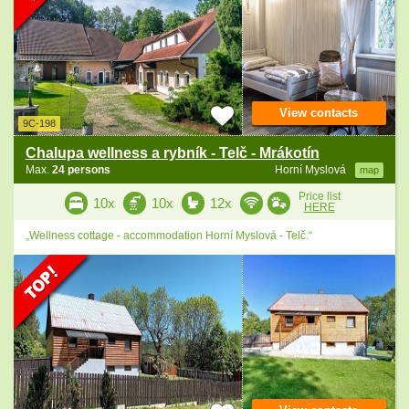
View contacts
9C-198
Chalupa wellness a rybník - Telč - Mrákotín
Max.
24 persons
Horní Myslová
map
Price list
10x
10x
12x
HERE
„Wellness cottage - accommodation Horní Myslová - Telč.“