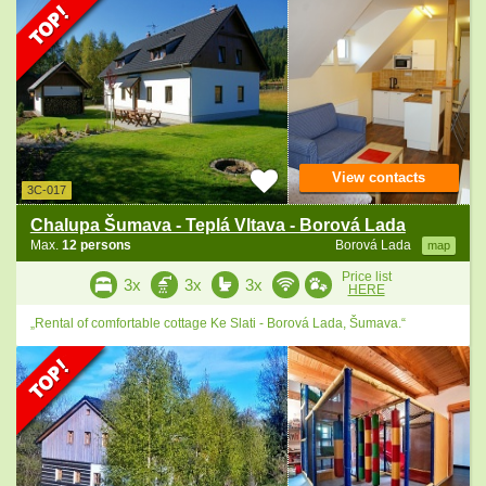
View contacts
3C-017
Chalupa Šumava - Teplá Vltava - Borová Lada
Max.
12 persons
Borová Lada
map
Price list
3x
3x
3x
HERE
„Rental of comfortable cottage Ke Slati - Borová Lada, Šumava.“