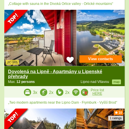
„Cottage with sauna in the Divoká Orlice valley - Orlické mountains“
View contacts
2C-565
Dovolená na Lipně - Apartmány u Lipenské
přehrady
Max.
12 persons
Lipno nad Vltavou
map
Price list
3x
2x
2x
HERE
„Two modern apartments near the Lipno Dam - Frymburk - Vyšší Brod“
10
1 ratings