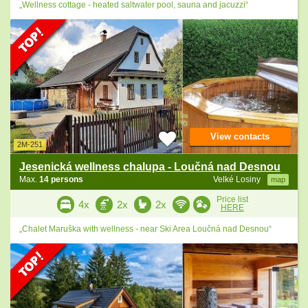
„Wellness cottage - heated saltwater pool, sauna and jacuzzi“
View contacts
2M-251
Jesenická wellness chalupa - Loučná nad Desnou
Max.
14 persons
Velké Losiny
map
Price list
4x
2x
2x
HERE
„Chalet Maruška with wellness - near Ski Area Loučná nad Desnou“