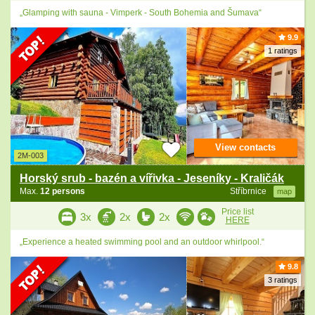
„Glamping with sauna - Vimperk - South Bohemia and Šumava“
9.9
1 ratings
View contacts
2M-003
Horský srub - bazén a vířivka - Jeseníky - Kraličák
Max.
12 persons
Stříbrnice
map
Price list
3x
2x
2x
HERE
„Experience a heated swimming pool and an outdoor whirlpool.“
9.8
3 ratings