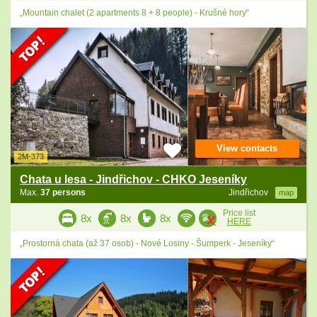
„Mountain chalet (2 apartments 8 + 8 people) - Krušné hory“
View contacts
2M-373
Chata u lesa - Jindřichov - CHKO Jeseníky
Max.
37 persons
Jindřichov
map
Price list
8x
8x
8x
HERE
„Prostorná chata (až 37 osob) - Nové Losiny - Šumperk - Jeseníky“