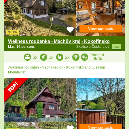
View contacts
7C-197
Wellness roubenka - Máchův kraj - Kokořínsko
Max.
16 persons
Skalice u České Lípy
map
Price list
3x
1x
2x
HERE
„Wellness log cabin - Macha region - Kokořínsko and Lusatian
Mountains“
View contacts