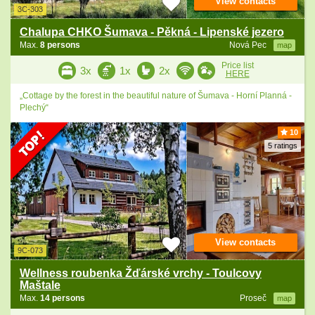
View contacts
3C-303
Chalupa CHKO Šumava - Pěkná - Lipenské jezero
Max.
8 persons
Nová Pec
map
Price list
3x
1x
2x
HERE
„Cottage by the forest in the beautiful nature of Šumava - Horní Planná -
Plechý“
10
5 ratings
View contacts
9C-073
Wellness roubenka Žďárské vrchy - Toulcovy
Maštale
Max.
14 persons
Proseč
map