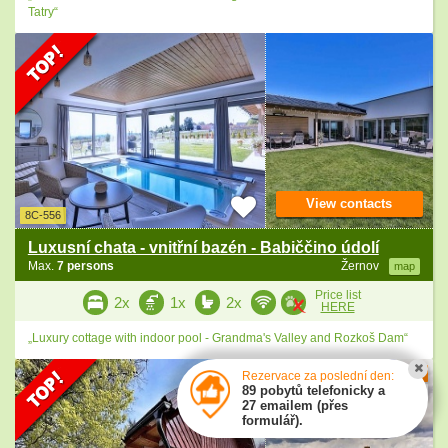
Tatry“
View contacts
8C-556
Luxusní chata - vnitřní bazén - Babiččino údolí
Max.
7 persons
Žernov
map
Price list
2x
1x
2x
HERE
„Luxury cottage with indoor pool - Grandma's Valley and Rozkoš Dam“
10
Rezervace za poslední den:
89 pobytů telefonicky a
2 ratings
27 emailem (přes
formulář).