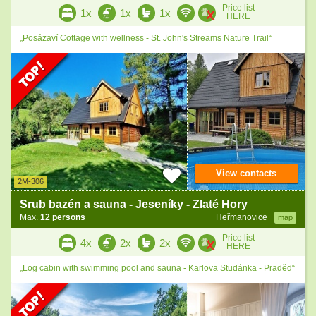
Price list
1x
1x
1x
HERE
„Posázaví Cottage with wellness - St. John's Streams Nature Trail“
View contacts
2M-306
Srub bazén a sauna - Jeseníky - Zlaté Hory
Max.
12 persons
Heřmanovice
map
Price list
4x
2x
2x
HERE
„Log cabin with swimming pool and sauna - Karlova Studánka - Praděd“