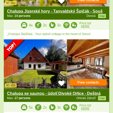
View contacts
6C-052
Chalupa Jizerské hory - Tanvaldský Špičák - Souš
Max.
14 persons
Desná
map
Price list
4x
2x
3x
HERE
„Chalupa Sklářská - Your stylish cottage in the heart of Jizera“
View contacts
8C-456
Chalupa se saunou - údolí Divoké Orlice - Deštná
Max.
17 persons
Orlické Záhoří
map
Price list
5x
2x
3x
HERE