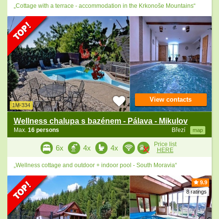
„Cottage with a terrace - accommodation in the Krkonoše Mountains“
View contacts
1M-334
Wellness chalupa s bazénem - Pálava - Mikulov
Max.
16 persons
Březí
map
Price list
6x
4x
4x
HERE
„Wellness cottage and outdoor + indoor pool - South Moravia“
9.9
8 ratings