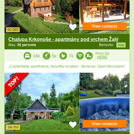
View contacts
5C-007
Chalupa Krkonoše - apartmány pod vrchem Žalý
Max.
36 persons
Benecko
map
Price list
14x
5x
7x
HERE
„Comfortable apartments, beautiful location - Benecko, Giant Mountains“
View contacts
1M-350