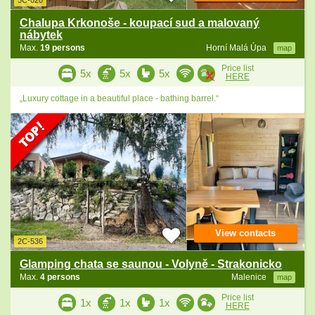
5C-020
Chalupa Krkonoše - koupací sud a malovaný
nábytek
Max.
19 persons
Horní Malá Úpa
map
Price list
5x
5x
5x
HERE
„Luxury cottage in a beautiful place - bathing barrel.“
View contacts
2C-536
Glamping chata se saunou - Volyně - Strakonicko
Max.
4 persons
Malenice
map
Price list
1x
1x
1x
HERE