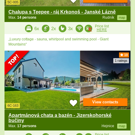
5C-005
Chalupa s Teepee - ráj Krkonoš - Janské Lázně
Max.
14 persons
Rudník
map
Price list
6x
2x
3x
HERE
„Luxury cottage - sauna, whirlpool and swimming pool - Giant
Mountains“
10
1 ratings
View contacts
6C-163
Apartmánová chata a bazén - Jizerskohorské
bučiny
Max.
17 persons
Hejnice
map
Price list