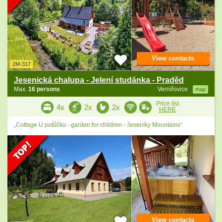
View contacts
2M-317
Jesenická chalupa - Jelení studánka - Praděd
Max.
16 persons
Vernířovice
map
Price list
4x
2x
2x
HERE
„Cottage U potůčku - garden for children - Jeseníky Mountains“
View contacts