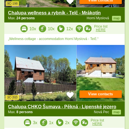
View contacts
9C-198
Chalupa wellness a rybník - Telč - Mrákotín
Max.
24 persons
Horní Myslová
map
Price list
10x
10x
12x
HERE
„Wellness cottage - accommodation Horní Myslová - Telč.“
View contacts
3C-303
Chalupa CHKO Šumava - Pěkná - Lipenské jezero
Max.
8 persons
Nová Pec
map
Price list
3x
1x
2x
HERE