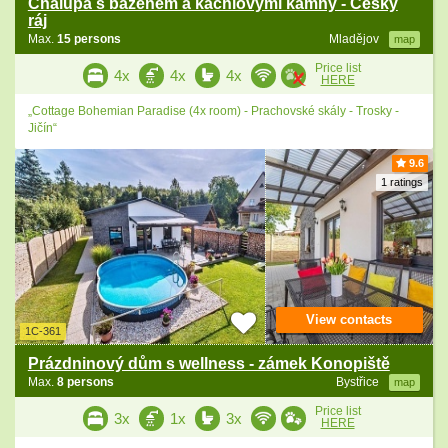
Chalupa s bazénem a kachlovými kamny - Český
ráj
Max.
15 persons
Mladějov
map
Price list
4x
4x
4x
HERE
„Cottage Bohemian Paradise (4x room) - Prachovské skály - Trosky -
Jičín“
9.6
1 ratings
View contacts
1C-361
Prázdninový dům s wellness - zámek Konopiště
Max.
8 persons
Bystřice
map
Price list
3x
1x
3x
HERE