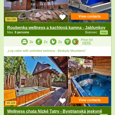
View contacts
3M-296
Roubenka wellness a kachlová kamna - Jablunkov
Max.
9 persons
Bukovec
map
Price list
3x
2x
2x
HERE
„Log cabin with unlimited wellness - Beskydy Mountains“
View contacts
3S-110
Wellness chata Nízké Tatry - Bystrianská jeskyně