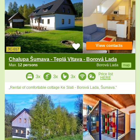
View contacts
3C-017
Chalupa Šumava - Teplá Vltava - Borová Lada
Max.
12 persons
Borová Lada
map
Price list
3x
3x
3x
HERE
„Rental of comfortable cottage Ke Slati - Borová Lada, Šumava.“