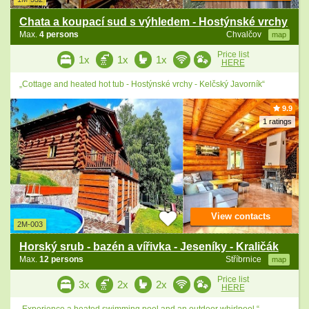
Chata a koupací sud s výhledem - Hostýnské vrchy
Max.
4 persons
Chvalčov
map
Price list
1x
1x
1x
HERE
„Cottage and heated hot tub - Hostýnské vrchy - Kelčský Javorník“
9.9
1 ratings
View contacts
2M-003
Horský srub - bazén a vířivka - Jeseníky - Kraličák
Max.
12 persons
Stříbrnice
map
Price list
3x
2x
2x
HERE