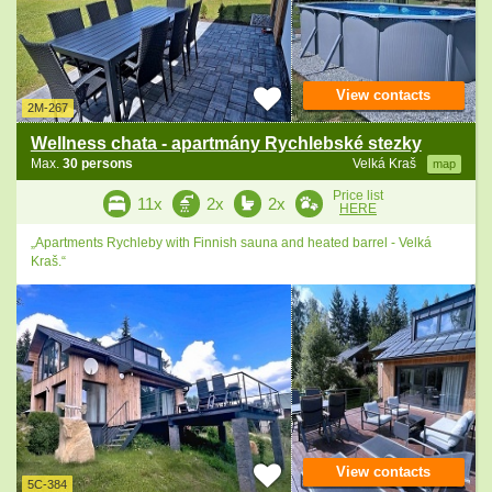
View contacts
2M-267
Wellness chata - apartmány Rychlebské stezky
Max.
30 persons
Velká Kraš
map
Price list
11x
2x
2x
HERE
„Apartments Rychleby with Finnish sauna and heated barrel - Velká
Kraš.“
View contacts
5C-384