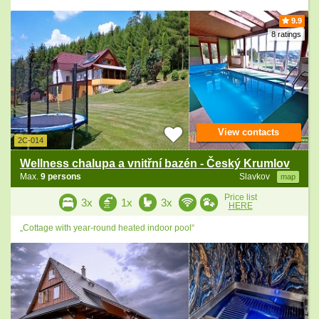
9.9
8 ratings
View contacts
2C-014
Wellness chalupa a vnitřní bazén - Český Krumlov
Max.
9 persons
Slavkov
map
Price list
3x
1x
3x
HERE
„Cottage with year-round heated indoor pool“