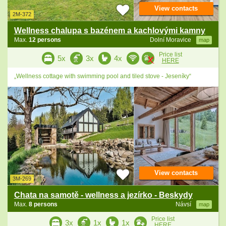
View contacts
2M-372
Wellness chalupa s bazénem a kachlovými kamny
Max.
12 persons
Dolní Moravice
map
Price list
5x
3x
4x
HERE
„Wellness cottage with swimming pool and tiled stove - Jeseníky“
View contacts
3M-269
Chata na samotě - wellness a jezírko - Beskydy
Max.
8 persons
Návsí
map
Price list
3x
1x
1x
HERE