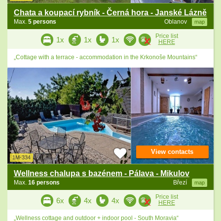
Chata a koupací rybník - Černá hora - Janské Lázně
Max.
5 persons
Oblanov
map
Price list
1x
1x
1x
HERE
„Cottage with a terrace - accommodation in the Krkonoše Mountains“
View contacts
1M-334
Wellness chalupa s bazénem - Pálava - Mikulov
Max.
16 persons
Březí
map
Price list
6x
4x
4x
HERE
„Wellness cottage and outdoor + indoor pool - South Moravia“