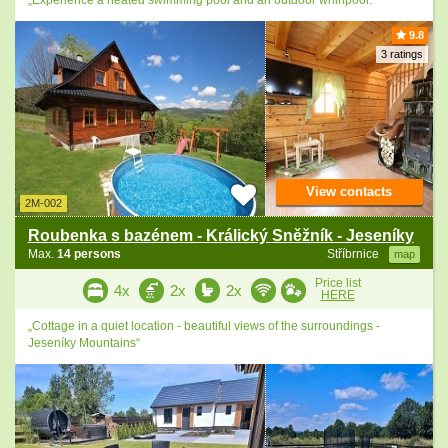
„Experience a heated swimming pool and an outdoor whirlpool.“
9.8
3 ratings
View contacts
2M-002
Roubenka s bazénem - Králický Sněžník - Jeseníky
Max.
14 persons
Stříbrnice
map
Price list
4x
2x
2x
HERE
„Cottage in a quiet location - beautiful views of the surroundings -
Jeseníky Mountains“