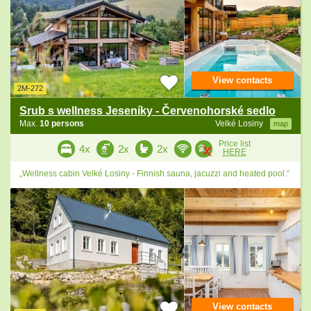
View contacts
2M-272
Srub s wellness Jeseníky - Červenohorské sedlo
Max.
10 persons
Velké Losiny
map
Price list
4x
2x
2x
HERE
„Wellness cabin Velké Losiny - Finnish sauna, jacuzzi and heated pool.“
View contacts