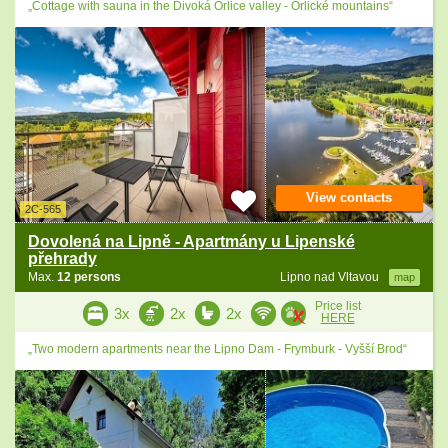
„Cottage with sauna in the Divoká Orlice valley - Orlické mountains“
View contacts
2C-565
Dovolená na Lipně - Apartmány u Lipenské
přehrady
Max.
12 persons
Lipno nad Vltavou
map
Price list
3x
2x
2x
HERE
„Two modern apartments near the Lipno Dam - Frymburk - Vyšší Brod“