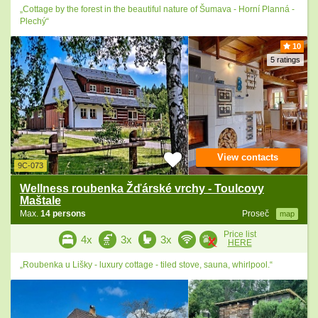
„Cottage by the forest in the beautiful nature of Šumava - Horní Planná -
Plechý“
10
5 ratings
View contacts
9C-073
Wellness roubenka Žďárské vrchy - Toulcovy
Maštale
Max.
14 persons
Proseč
map
Price list
4x
3x
3x
HERE
„Roubenka u Lišky - luxury cottage - tiled stove, sauna, whirlpool.“