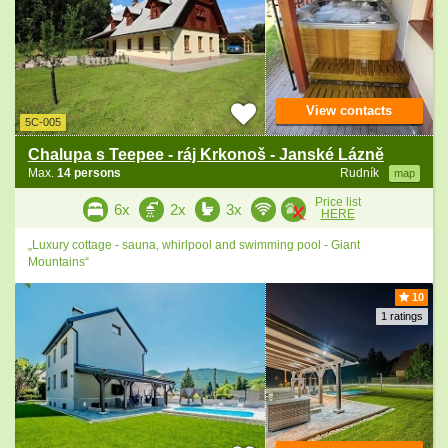
View contacts
5C-005
Chalupa s Teepee - ráj Krkonoš - Janské Lázně
Max.
14 persons
Rudník
map
Price list
6x
2x
3x
HERE
„Luxury cottage - sauna, whirlpool and swimming pool - Giant
Mountains“
10
1 ratings