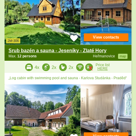
View contacts
2M-306
Srub bazén a sauna - Jeseníky - Zlaté Hory
Max.
12 persons
Heřmanovice
map
Price list
4x
2x
2x
HERE
„Log cabin with swimming pool and sauna - Karlova Studánka - Praděd“