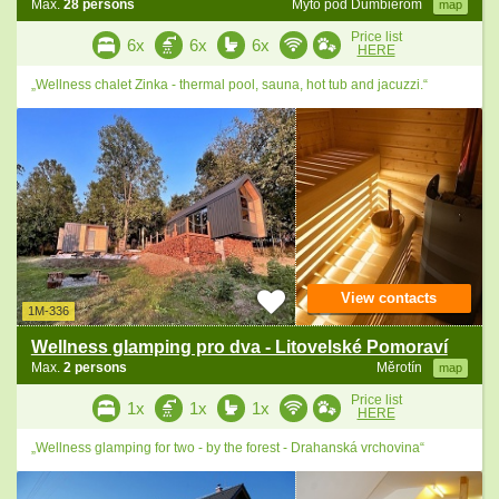
Max.
28 persons
Mýto pod Ďumbierom
map
Price list
6x
6x
6x
HERE
„Wellness chalet Zinka - thermal pool, sauna, hot tub and jacuzzi.“
View contacts
1M-336
Wellness glamping pro dva - Litovelské Pomoraví
Max.
2 persons
Měrotín
map
Price list
1x
1x
1x
HERE
„Wellness glamping for two - by the forest - Drahanská vrchovina“