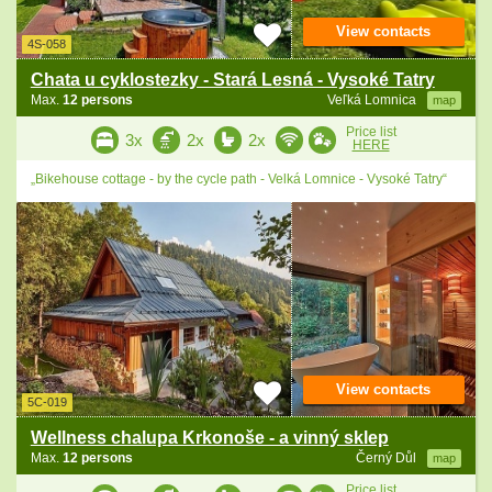
View contacts
4S-058
Chata u cyklostezky - Stará Lesná - Vysoké Tatry
Max.
12 persons
Veľká Lomnica
map
Price list
3x
2x
2x
HERE
„Bikehouse cottage - by the cycle path - Velká Lomnice - Vysoké Tatry“
View contacts
5C-019
Wellness chalupa Krkonoše - a vinný sklep
Max.
12 persons
Černý Důl
map
Price list