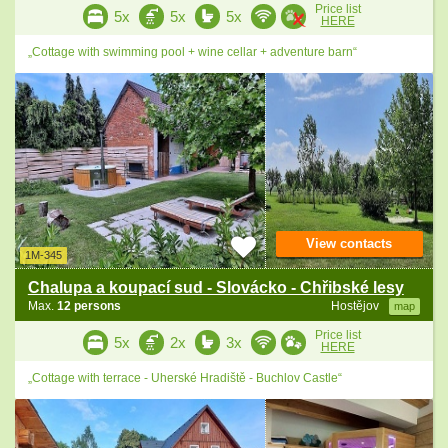
Price list
5x
5x
5x
HERE
„Cottage with swimming pool + wine cellar + adventure barn“
View contacts
1M-345
Chalupa a koupací sud - Slovácko - Chřibské lesy
Max.
12 persons
Hostějov
map
Price list
5x
2x
3x
HERE
„Cottage with terrace - Uherské Hradiště - Buchlov Castle“