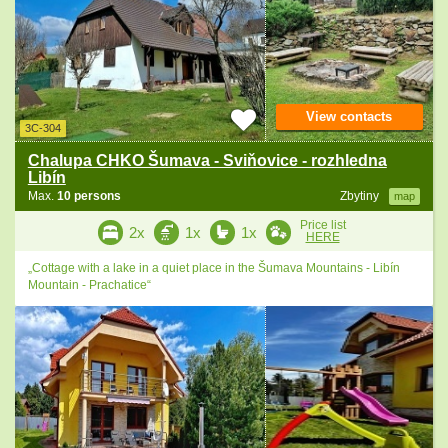
View contacts
3C-304
Chalupa CHKO Šumava - Sviňovice - rozhledna
Libín
Max.
10 persons
Zbytiny
map
Price list
2x
1x
1x
HERE
„Cottage with a lake in a quiet place in the Šumava Mountains - Libín
Mountain - Prachatice“