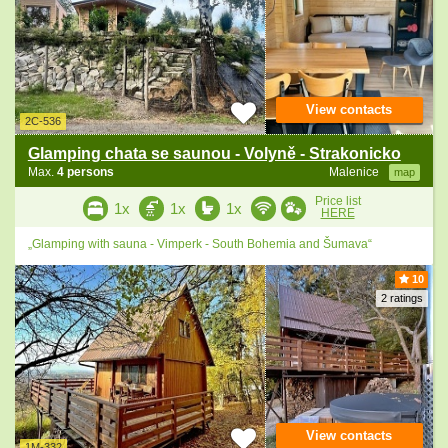
View contacts
2C-536
Glamping chata se saunou - Volyně - Strakonicko
Max.
4 persons
Malenice
map
Price list
1x
1x
1x
HERE
„Glamping with sauna - Vimperk - South Bohemia and Šumava“
10
2 ratings
View contacts
1M-332