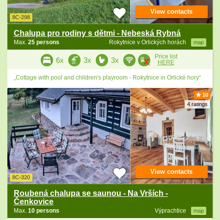
View contacts
8C-298
Chalupa pro rodiny s dětmi - Nebeská Rybná
Max.
25 persons
Rokytnice v Orlických horách
map
Price list
6x
3x
3x
HERE
„Cottage with pool and children's playroom - Rokytnice in Orlické hory“
10
4 ratings
View contacts
8C-320
Roubená chalupa se saunou - Na Vrších -
Čenkovice
Max.
10 persons
Výprachtice
map