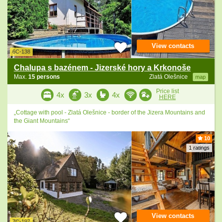
View contacts
6C-138
Chalupa s bazénem - Jizerské hory a Krkonoše
Max.
15 persons
Zlatá Olešnice
map
Price list
4x
3x
4x
HERE
„Cottage with pool - Zlatá Olešnice - border of the Jizera Mountains and
the Giant Mountains“
10
1 ratings
View contacts
7C-197