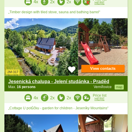
4x
2x
2x
HERE
„Timber design with tiled stove, sauna and bathing barrel“
View contacts
2M-317
Jesenická chalupa - Jelení studánka - Praděd
Max.
16 persons
Vernířovice
map
Price list
4x
2x
2x
HERE
„Cottage U potůčku - garden for children - Jeseníky Mountains“