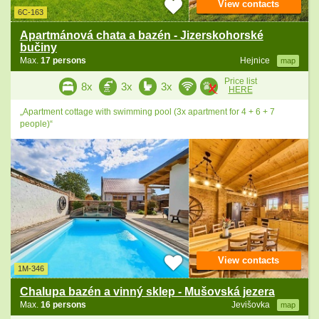
View contacts
6C-163
Apartmánová chata a bazén - Jizerskohorské
bučiny
Max.
17 persons
Hejnice
map
Price list
8x
3x
3x
HERE
„Apartment cottage with swimming pool (3x apartment for 4 + 6 + 7
people)“
View contacts
1M-346
Chalupa bazén a vinný sklep - Mušovská jezera
Max.
16 persons
Jevišovka
map