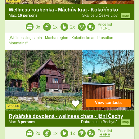
Wellness roubenka - Máchův kraj - Kokořínsko
Max.
16 persons
Skalice u České Lípy
map
Price list
3x
1x
2x
HERE
„Wellness log cabin - Macha region - Kokořínsko and Lusatian
Mountains“
View contacts
2C-566
Rybářská dovolená - wellness chata - jižní Čechy
Max.
8 persons
Dobronice u Bechyně
map
Price list
2x
1x
1x
HERE