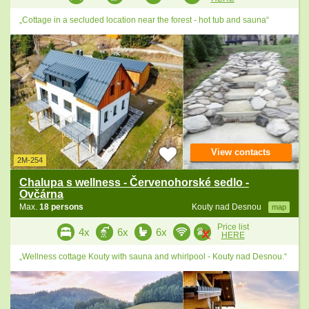
„Cottage in a secluded location near the forest - hot tub and sauna“
View contacts
2M-254
Chalupa s wellness - Červenohorské sedlo -
Ovčárna
Max.
18 persons
Kouty nad Desnou
map
Price list
4x
6x
6x
HERE
„Wellness cottage Kouty with sauna and whirlpool - Kouty nad Desnou.“