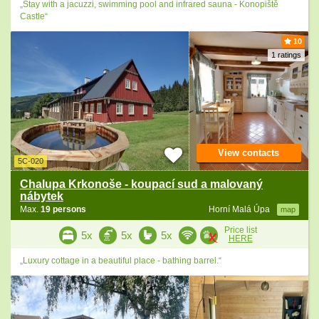
„Stay with a jacuzzi, swimming pool and infrared sauna - Konopiště
Castle“
10
1 ratings
View contacts
5C-020
Chalupa Krkonoše - koupací sud a malovaný
nábytek
Max.
19 persons
Horní Malá Úpa
map
Price list
5x
5x
5x
HERE
„Luxury cottage in a beautiful place - bathing barrel.“