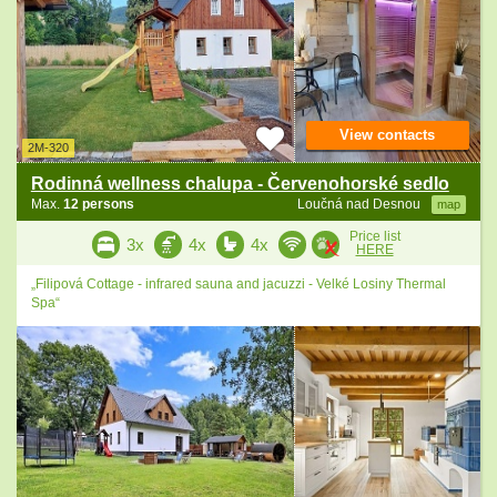
View contacts
2M-320
Rodinná wellness chalupa - Červenohorské sedlo
Max.
12 persons
Loučná nad Desnou
map
Price list
3x
4x
4x
HERE
„Filipová Cottage - infrared sauna and jacuzzi - Velké Losiny Thermal
Spa“