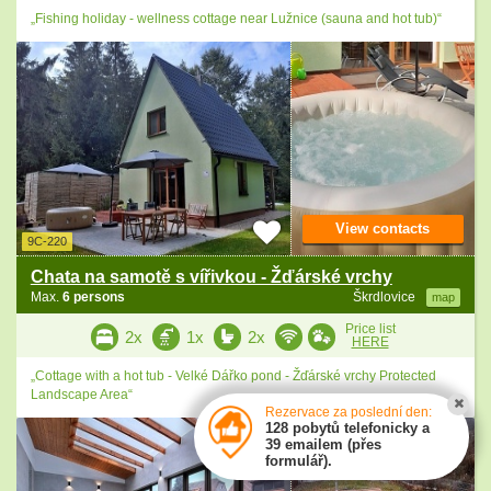
„Fishing holiday - wellness cottage near Lužnice (sauna and hot tub)“
View contacts
9C-220
Chata na samotě s vířivkou - Žďárské vrchy
Max.
6 persons
Škrdlovice
map
Price list
2x
1x
2x
HERE
„Cottage with a hot tub - Velké Dářko pond - Žďárské vrchy Protected
Landscape Area“
Rezervace za poslední den:
128 pobytů telefonicky a
39 emailem (přes
formulář).