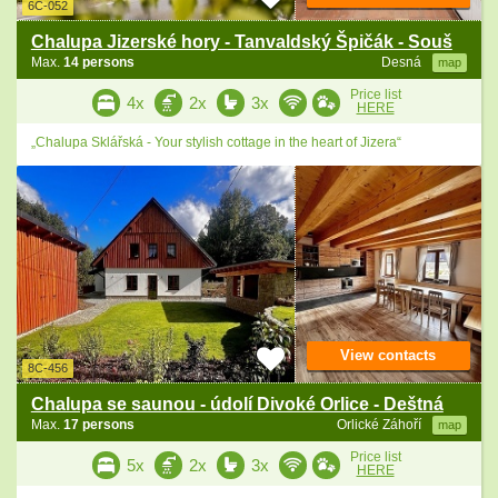
6C-052
Chalupa Jizerské hory - Tanvaldský Špičák - Souš
Max.
14 persons
Desná
map
Price list
4x
2x
3x
HERE
„Chalupa Sklářská - Your stylish cottage in the heart of Jizera“
View contacts
8C-456
Chalupa se saunou - údolí Divoké Orlice - Deštná
Max.
17 persons
Orlické Záhoří
map
Price list
5x
2x
3x
HERE