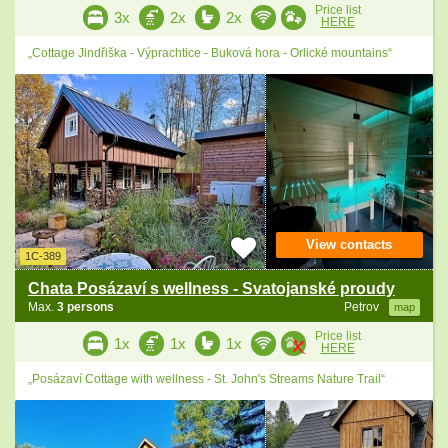
Price list
3x
2x
2x
HERE
„Cottage Jindřiška - Výprachtice - Buková hora - Orlické mountains“
View contacts
1C-389
Chata Posázaví s wellness - Svatojanské proudy
Max.
3 persons
Petrov
map
Price list
1x
1x
1x
HERE
„Posázaví Cottage with wellness - St. John's Streams Nature Trail“