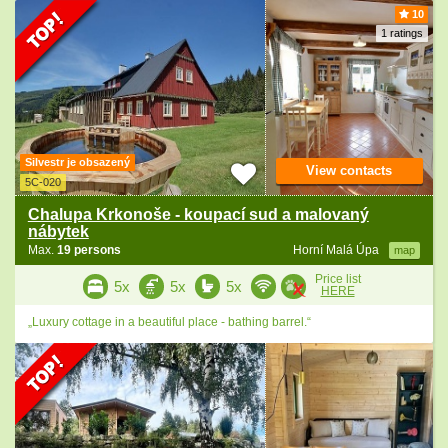
10
1 ratings
Silvestr je obsazený
View contacts
5C-020
Chalupa Krkonoše - koupací sud a malovaný
nábytek
Max.
19 persons
Horní Malá Úpa
map
Price list
5x
5x
5x
HERE
„Luxury cottage in a beautiful place - bathing barrel.“