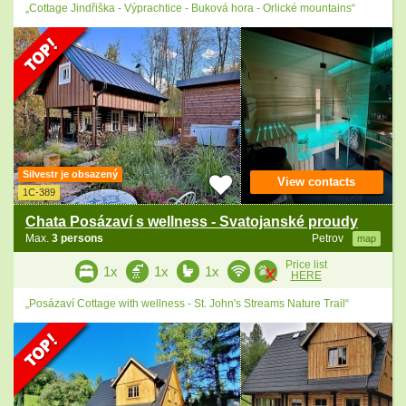
„Cottage Jindřiška - Výprachtice - Buková hora - Orlické mountains“
Silvestr je obsazený
View contacts
1C-389
Chata Posázaví s wellness - Svatojanské proudy
Max.
3 persons
Petrov
map
Price list
1x
1x
1x
HERE
„Posázaví Cottage with wellness - St. John's Streams Nature Trail“