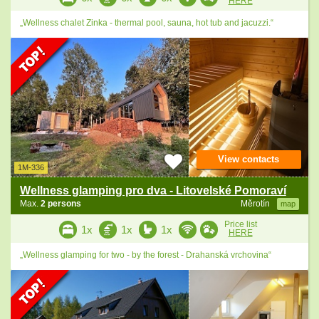
HERE
„Wellness chalet Zinka - thermal pool, sauna, hot tub and jacuzzi.“
View contacts
1M-336
Wellness glamping pro dva - Litovelské Pomoraví
Max.
2 persons
Měrotín
map
Price list
1x
1x
1x
HERE
„Wellness glamping for two - by the forest - Drahanská vrchovina“