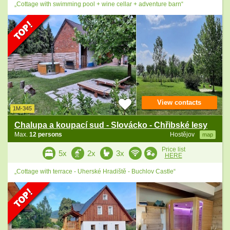
„Cottage with swimming pool + wine cellar + adventure barn“
View contacts
1M-345
Chalupa a koupací sud - Slovácko - Chřibské lesy
Max.
12 persons
Hostějov
map
Price list
5x
2x
3x
HERE
„Cottage with terrace - Uherské Hradiště - Buchlov Castle“