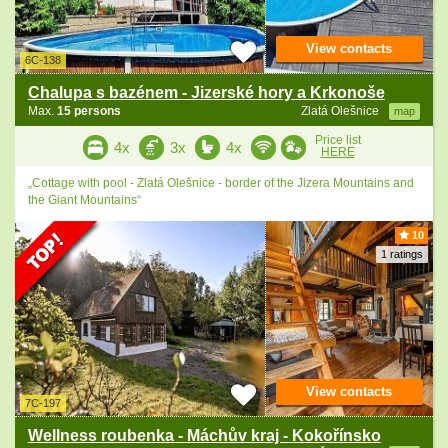
View contacts
6C-138
Chalupa s bazénem - Jizerské hory a Krkonoše
Max.
15 persons
Zlatá Olešnice
map
Price list
4x
3x
4x
HERE
„Cottage with pool - Zlatá Olešnice - border of the Jizera Mountains and
the Giant Mountains“
10
1 ratings
View contacts
7C-197
Wellness roubenka - Máchův kraj - Kokořínsko