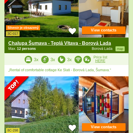
Silvestr je obsazený
View contacts
3C-017
Chalupa Šumava - Teplá Vltava - Borová Lada
Max.
12 persons
Borová Lada
map
Price list
3x
3x
3x
HERE
„Rental of comfortable cottage Ke Slati - Borová Lada, Šumava.“
View contacts
8C-298