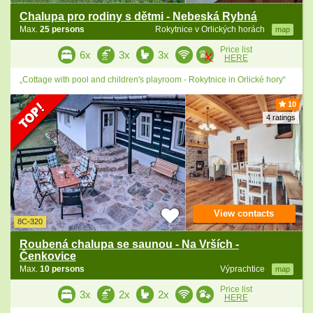
Chalupa pro rodiny s dětmi - Nebeská Rybná
Max.
25 persons
Rokytnice v Orlických horách
map
Price list
6x
3x
3x
HERE
„Cottage with pool and children's playroom - Rokytnice in Orlické hory“
10
4 ratings
View contacts
8C-320
Roubená chalupa se saunou - Na Vrších -
Čenkovice
Max.
10 persons
Výprachtice
map
Price list
3x
2x
2x
HERE