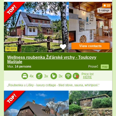
10
5 ratings
View contacts
9C-073
Wellness roubenka Žďárské vrchy - Toulcovy
Maštale
Max.
14 persons
Proseč
map
Price list
4x
3x
3x
HERE
„Roubenka u Lišky - luxury cottage - tiled stove, sauna, whirlpool.“