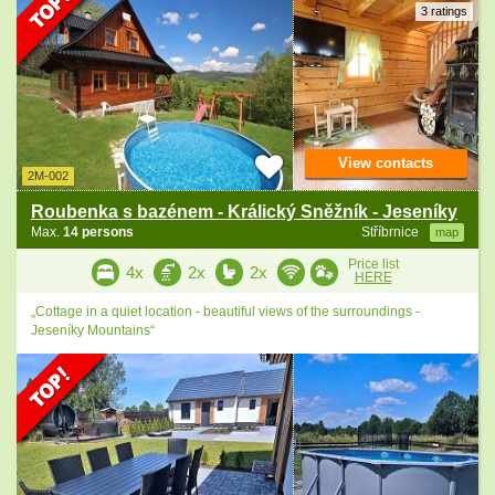
3 ratings
View contacts
2M-002
Roubenka s bazénem - Králický Sněžník - Jeseníky
Max.
14 persons
Stříbrnice
map
Price list
4x
2x
2x
HERE
„Cottage in a quiet location - beautiful views of the surroundings -
Jeseníky Mountains“