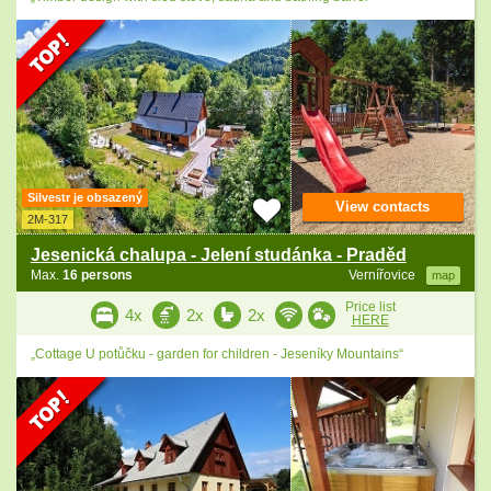
Silvestr je obsazený
View contacts
2M-317
Jesenická chalupa - Jelení studánka - Praděd
Max.
16 persons
Vernířovice
map
Price list
4x
2x
2x
HERE
„Cottage U potůčku - garden for children - Jeseníky Mountains“