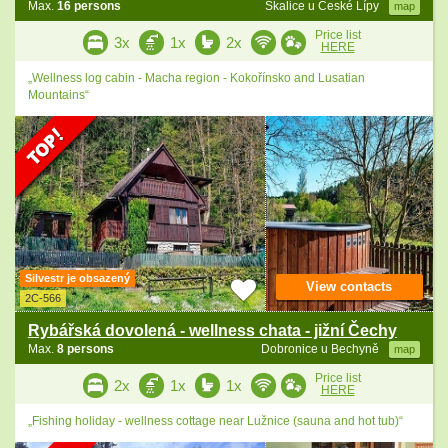
Max.
16 persons
Skalice u České Lípy
map
Price list
3x
1x
2x
HERE
„Wellness log cabin - Macha region - Kokořínsko and Lusatian
Mountains“
Silvestr je obsazený
View contacts
2C-566
Rybářská dovolená - wellness chata - jižní Čechy
Max.
8 persons
Dobronice u Bechyně
map
Price list
2x
1x
1x
HERE
„Fishing holiday - wellness cottage near Lužnice (sauna and hot tub)“