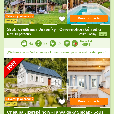
Silvestr je obsazený
View contacts
2M-272
Srub s wellness Jeseníky - Červenohorské sedlo
Max.
10 persons
Velké Losiny
map
Price list
4x
2x
2x
HERE
„Wellness cabin Velké Losiny - Finnish sauna, jacuzzi and heated pool.“
Silvestr je obsazený
View contacts
6C-052
Chalupa Jizerské hory - Tanvaldský Špičák - Souš