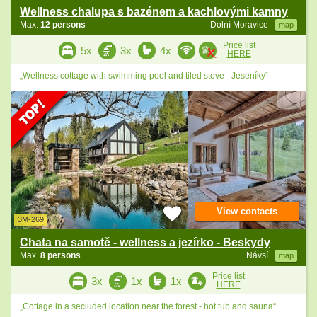
Wellness chalupa s bazénem a kachlovými kamny
Max.
12 persons
Dolní Moravice
map
Price list
5x
3x
4x
HERE
„Wellness cottage with swimming pool and tiled stove - Jeseníky“
View contacts
3M-269
Chata na samotě - wellness a jezírko - Beskydy
Max.
8 persons
Návsí
map
Price list
3x
1x
1x
HERE
„Cottage in a secluded location near the forest - hot tub and sauna“