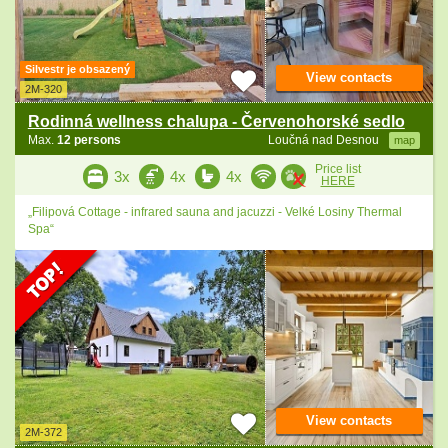
Silvestr je obsazený
View contacts
2M-320
Rodinná wellness chalupa - Červenohorské sedlo
Max.
12 persons
Loučná nad Desnou
map
Price list
3x
4x
4x
HERE
„Filipová Cottage - infrared sauna and jacuzzi - Velké Losiny Thermal
Spa“
View contacts
2M-372