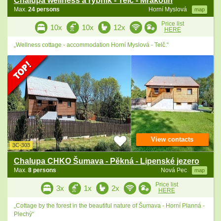
Chalupa wellness a rybník - Telč - Mrákotín
Max.
24 persons
Horní Myslová
map
Price list
10x
10x
12x
HERE
„Wellness cottage - accommodation Horní Myslová - Telč.“
View contacts
3C-303
Chalupa CHKO Šumava - Pěkná - Lipenské jezero
Max.
8 persons
Nová Pec
map
Price list
3x
1x
2x
HERE
„Cottage by the forest in the beautiful nature of Šumava - Horní Planná -
Plechý“