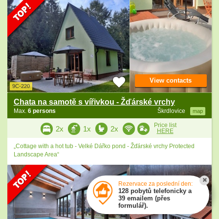
View contacts
9C-220
Chata na samotě s vířivkou - Žďárské vrchy
Max.
6 persons
Škrdlovice
map
Price list
2x
1x
2x
HERE
„Cottage with a hot tub - Velké Dářko pond - Žďárské vrchy Protected
Landscape Area“
Rezervace za poslední den:
128 pobytů telefonicky a
39 emailem (přes
formulář).