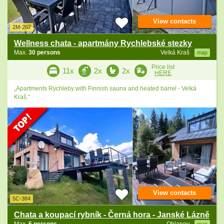
View contacts
2M-267
Wellness chata - apartmány Rychlebské stezky
Max.
30 persons
Velká Kraš
map
Price list
11x
2x
2x
HERE
„Apartments Rychleby with Finnish sauna and heated barrel - Velká
Kraš.“
View contacts
5C-384
Chata a koupací rybník - Černá hora - Janské Lázně