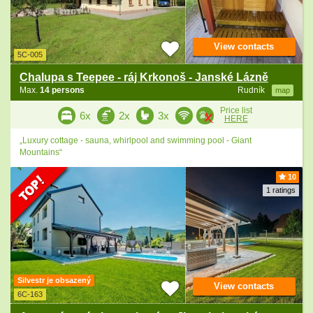
View contacts
5C-005
Chalupa s Teepee - ráj Krkonoš - Janské Lázně
Max.
14 persons
Rudník
map
Price list
6x
2x
3x
HERE
„Luxury cottage - sauna, whirlpool and swimming pool - Giant
Mountains“
10
1 ratings
Silvestr je obsazený
View contacts
6C-163