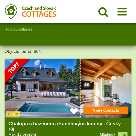
Holiday cottages
Objects found: 664.
View contacts
7C-191
Chalupa s bazénem a kachlovými kamny - Český
ráj
Max.
15 persons
Mladějov
map