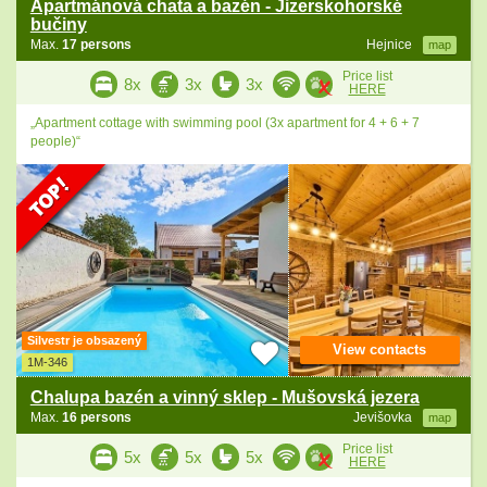
Apartmánová chata a bazén - Jizerskohorské
bučiny
Max.
17 persons
Hejnice
map
Price list
8x
3x
3x
HERE
„Apartment cottage with swimming pool (3x apartment for 4 + 6 + 7
people)“
Silvestr je obsazený
View contacts
1M-346
Chalupa bazén a vinný sklep - Mušovská jezera
Max.
16 persons
Jevišovka
map
Price list
5x
5x
5x
HERE