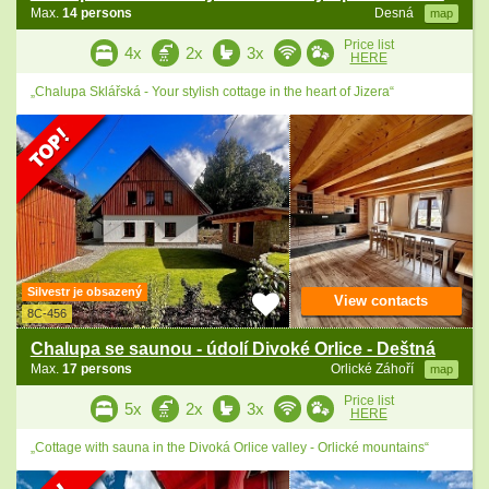
Max.
14 persons
Desná
map
Price list
4x
2x
3x
HERE
„Chalupa Sklářská - Your stylish cottage in the heart of Jizera“
Silvestr je obsazený
View contacts
8C-456
Chalupa se saunou - údolí Divoké Orlice - Deštná
Max.
17 persons
Orlické Záhoří
map
Price list
5x
2x
3x
HERE
„Cottage with sauna in the Divoká Orlice valley - Orlické mountains“