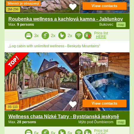
Silvestr je obsazený
View contacts
3M-296
Roubenka wellness a kachlová kamna - Jablunkov
Max.
9 persons
Bukovec
map
Price list
3x
2x
2x
HERE
„Log cabin with unlimited wellness - Beskydy Mountains“
View contacts
3S-110
Wellness chata Nízké Tatry - Bystrianská jeskyně
Max.
28 persons
Mýto pod Ďumbierom
map
Price list
6x
6x
6x