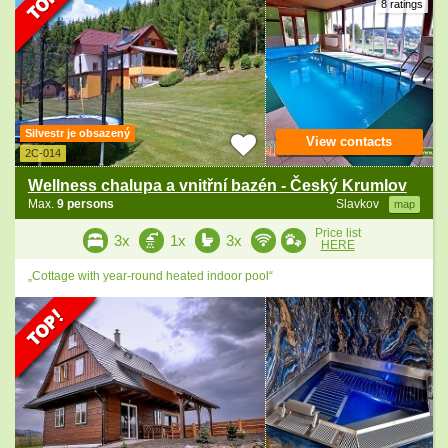
8 ratings
Silvestr je obsazený
View contacts
2C-014
Wellness chalupa a vnitřní bazén - Český Krumlov
Max.
9 persons
Slavkov
map
Price list
3x
1x
3x
HERE
„Cottage with year-round heated indoor pool“