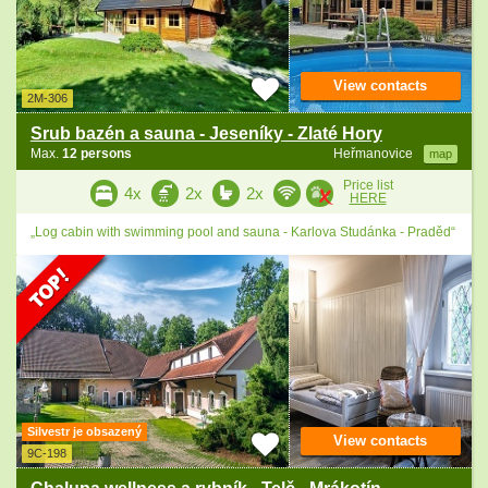
View contacts
2M-306
Srub bazén a sauna - Jeseníky - Zlaté Hory
Max.
12 persons
Heřmanovice
map
Price list
4x
2x
2x
HERE
„Log cabin with swimming pool and sauna - Karlova Studánka - Praděd“
Silvestr je obsazený
View contacts
9C-198