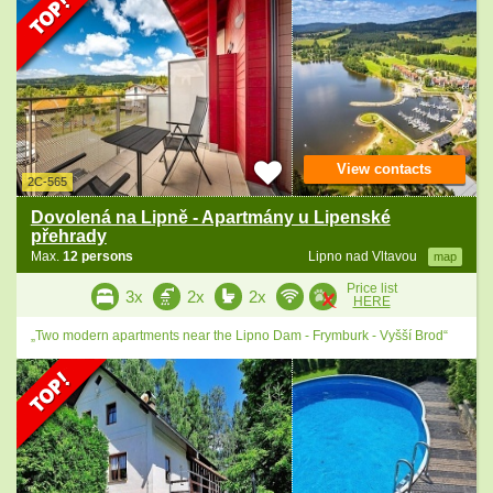
View contacts
2C-565
Dovolená na Lipně - Apartmány u Lipenské
přehrady
Max.
12 persons
Lipno nad Vltavou
map
Price list
3x
2x
2x
HERE
„Two modern apartments near the Lipno Dam - Frymburk - Vyšší Brod“