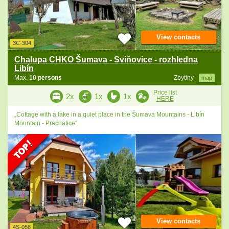
View contacts
3C-304
Chalupa CHKO Šumava - Sviňovice - rozhledna
Libín
Max.
10 persons
Zbytiny
map
Price list
2x
1x
1x
HERE
„Cottage with a lake in a quiet place in the Šumava Mountains - Libín
Mountain - Prachatice“
View contacts
4S-058