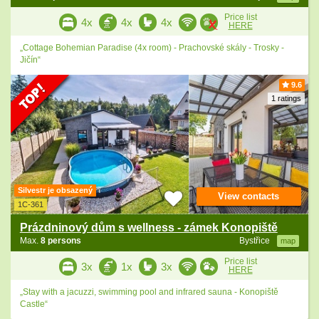
Price list
4x
4x
4x
HERE
„Cottage Bohemian Paradise (4x room) - Prachovské skály - Trosky -
Jičín“
9.6
1 ratings
Silvestr je obsazený
View contacts
1C-361
Prázdninový dům s wellness - zámek Konopiště
Max.
8 persons
Bystřice
map
Price list
3x
1x
3x
HERE
„Stay with a jacuzzi, swimming pool and infrared sauna - Konopiště
Castle“