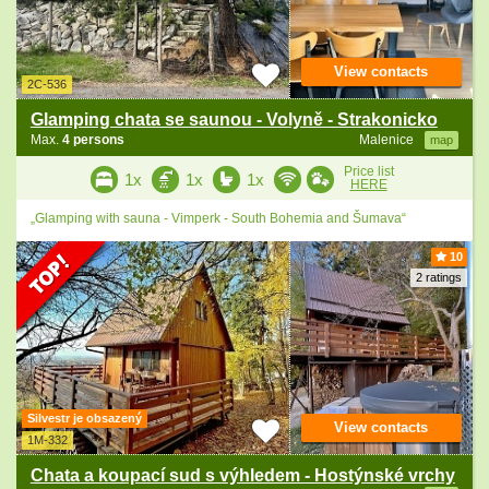
View contacts
2C-536
Glamping chata se saunou - Volyně - Strakonicko
Max.
4 persons
Malenice
map
Price list
1x
1x
1x
HERE
„Glamping with sauna - Vimperk - South Bohemia and Šumava“
10
2 ratings
Silvestr je obsazený
View contacts
1M-332
Chata a koupací sud s výhledem - Hostýnské vrchy