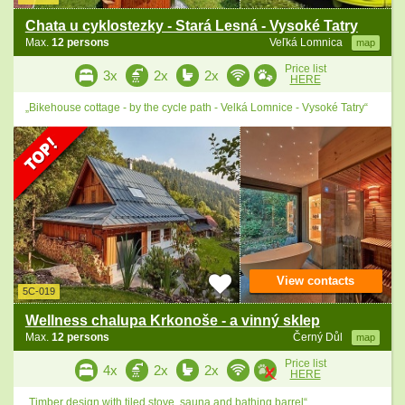
Chata u cyklostezky - Stará Lesná - Vysoké Tatry
Max.
12 persons
Veľká Lomnica
map
Price list
3x
2x
2x
HERE
„Bikehouse cottage - by the cycle path - Velká Lomnice - Vysoké Tatry“
View contacts
5C-019
Wellness chalupa Krkonoše - a vinný sklep
Max.
12 persons
Černý Důl
map
Price list
4x
2x
2x
HERE
„Timber design with tiled stove, sauna and bathing barrel“