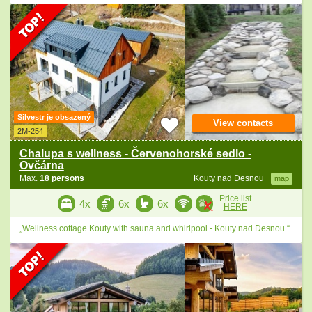
Silvestr je obsazený
View contacts
2M-254
Chalupa s wellness - Červenohorské sedlo -
Ovčárna
Max.
18 persons
Kouty nad Desnou
map
Price list
4x
6x
6x
HERE
„Wellness cottage Kouty with sauna and whirlpool - Kouty nad Desnou.“