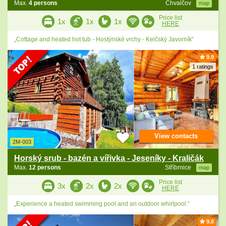
Max.
4 persons
Chvalčov
map
Price list
1x
1x
1x
HERE
„Cottage and heated hot tub - Hostýnské vrchy - Kelčský Javorník“
9.9
1 ratings
View contacts
2M-003
Horský srub - bazén a vířivka - Jeseníky - Kraličák
Max.
12 persons
Stříbrnice
map
Price list
3x
2x
2x
HERE
„Experience a heated swimming pool and an outdoor whirlpool.“
9.8