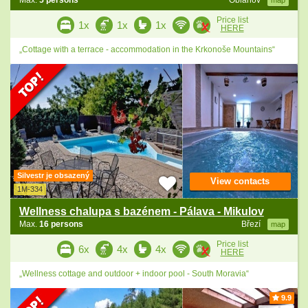
Max.
5 persons
Oblanov
map
Price list
1x
1x
1x
HERE
„Cottage with a terrace - accommodation in the Krkonoše Mountains“
Silvestr je obsazený
View contacts
1M-334
Wellness chalupa s bazénem - Pálava - Mikulov
Max.
16 persons
Březí
map
Price list
6x
4x
4x
HERE
„Wellness cottage and outdoor + indoor pool - South Moravia“
9.9